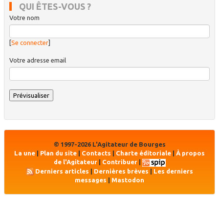
QUI ÊTES-VOUS ?
Votre nom
[
Se connecter
]
Votre adresse email
© 1997-2026 L'Agitateur de Bourges
La une
|
Plan du site
|
Contacts
|
Charte éditoriale
|
À propos
de l'Agitateur
|
Contribuer
|
Derniers articles
|
Dernières brèves
|
Les derniers
messages
|
Mastodon