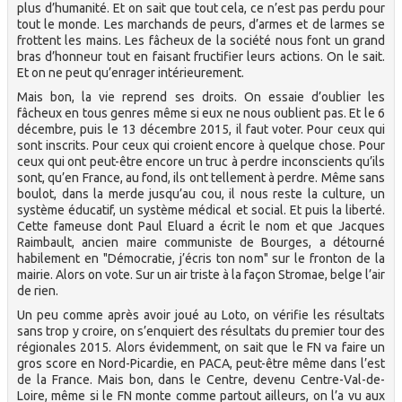
plus d’humanité. Et on sait que tout cela, ce n’est pas perdu pour
tout le monde. Les marchands de peurs, d’armes et de larmes se
frottent les mains. Les fâcheux de la société nous font un grand
bras d’honneur tout en faisant fructifier leurs actions. On le sait.
Et on ne peut qu’enrager intérieurement.
Mais bon, la vie reprend ses droits. On essaie d’oublier les
fâcheux en tous genres même si eux ne nous oublient pas. Et le 6
décembre, puis le 13 décembre 2015, il faut voter. Pour ceux qui
sont inscrits. Pour ceux qui croient encore à quelque chose. Pour
ceux qui ont peut-être encore un truc à perdre inconscients qu’ils
sont, qu’en France, au fond, ils ont tellement à perdre. Même sans
boulot, dans la merde jusqu’au cou, il nous reste la culture, un
système éducatif, un système médical et social. Et puis la liberté.
Cette fameuse dont Paul Eluard a écrit le nom et que Jacques
Raimbault, ancien maire communiste de Bourges, a détourné
habilement en "Démocratie, j’écris ton nom" sur le fronton de la
mairie. Alors on vote. Sur un air triste à la façon Stromae, belge l’air
de rien.
Un peu comme après avoir joué au Loto, on vérifie les résultats
sans trop y croire, on s’enquiert des résultats du premier tour des
régionales 2015. Alors évidemment, on sait que le FN va faire un
gros score en Nord-Picardie, en PACA, peut-être même dans l’est
de la France. Mais bon, dans le Centre, devenu Centre-Val-de-
Loire, même si le FN monte comme partout ailleurs, on l’a vu aux