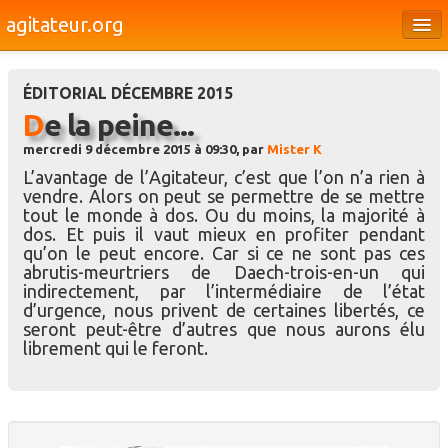
agitateur.org
Éditoriaux
ÉDITORIAL DÉCEMBRE 2015
Bourges & le Cher
De la peine...
Société
mercredi 9 décembre 2015 à 09:30, par
Mister K
L’avantage de l’Agitateur, c’est que l’on n’a rien à
Culture
vendre. Alors on peut se permettre de se mettre
tout le monde à dos. Ou du moins, la majorité à
Médias
dos. Et puis il vaut mieux en profiter pendant
qu’on le peut encore. Car si ce ne sont pas ces
Dossiers
abrutis-meurtriers de Daech-trois-en-un qui
indirectement, par l’intermédiaire de l’état
Brèves
d’urgence, nous privent de certaines libertés, ce
seront peut-être d’autres que nous aurons élu
librement qui le feront.