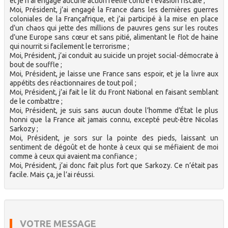
et je n’ai engagé aucune action réelle contre l’évasion fiscale ;
Moi, Président, j’ai engagé la France dans les dernières guerres
coloniales de la Françafrique, et j’ai participé à la mise en place
d’un chaos qui jette des millions de pauvres gens sur les routes
d’une Europe sans cœur et sans pitié, alimentant le flot de haine
qui nourrit si facilement le terrorisme ;
Moi, Président, j’ai conduit au suicide un projet social-démocrate à
bout de souffle ;
Moi, Président, je laisse une France sans espoir, et je la livre aux
appétits des réactionnaires de tout poil ;
Moi, Président, j’ai fait le lit du Front National en faisant semblant
de le combattre ;
Moi, Président, je suis sans aucun doute l’homme d’État le plus
honni que la France ait jamais connu, excepté peut-être Nicolas
Sarkozy ;
Moi, Président, je sors sur la pointe des pieds, laissant un
sentiment de dégoût et de honte à ceux qui se méfiaient de moi
comme à ceux qui avaient ma confiance ;
Moi, Président, j’ai donc fait plus fort que Sarkozy. Ce n’était pas
facile. Mais ça, je l’ai réussi.
VOTRE MESSAGE