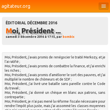
agitateur.org
Éditoriaux
ÉDITORIAL DÉCEMBRE 2016
Bourges & le Cher
Moi, Président ...
Société
samedi 3 décembre 2016 à 17:15, par
bombix
Culture
Médias
Moi, Président, j’avais promis de renégocier le traité Merkozy, et je
l’ai ratifié ;
Dossiers
Moi, Président, j’avais promis de combattre la finance, et j’ai enrichi
les riches ;
Brèves
Moi, Président, j’avais promis d’améliorer le sort des pauvres, et j’ai
multiplié le nombre de chômeurs et de SDF ;
Moi, Président, j’ai livré une bataille sans pareille contre le Code
du travail ;
Moi, Président, j’ai donné un chèque en blanc aux patrons, sans
contrepartie ;
Moi, Président, je n’ai pas mené la réforme fiscale nécessaire pour
rendre l’impôt plus juste, mais j’ai assommé les classes moyennes