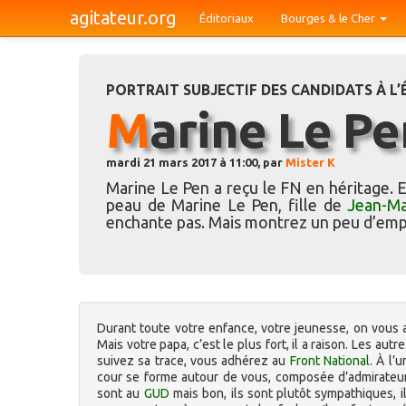
agitateur.org
Éditoriaux
Bourges & le Cher
PORTRAIT SUBJECTIF DES CANDIDATS À L’
Marine Le P
mardi 21 mars 2017 à 11:00, par
Mister K
Marine Le Pen a reçu le FN en héritage. E
peau de Marine Le Pen, fille de
Jean-Ma
enchante pas. Mais montrez un peu d’empa
Durant toute votre enfance, votre jeunesse, on vous a
Mais votre papa, c’est le plus fort, il a raison. Les a
suivez sa trace, vous adhérez au
Front National
. À l’
cour se forme autour de vous, composée d’admirateurs
sont au
GUD
mais bon, ils sont plutôt sympathiques, i