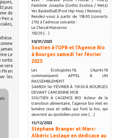
giques,
Fantôme Josepha (Gothic Exotica / Metz)
Et puis
Yes Basketball (Post Hip-Hop / Rennes)
omme de
Rendez-vous à partir de 19h30 (concerts
e Pen a
21h) à l’adresse suivante :
ciales,
Le Chezal Masseron
18220 (…)
nthèse.
30/01/2025
s comme
Soutien à l’OFB et l’Agence Bio
 jamais
à Bourges samedi 1er février
rine Le
e sortis
2025
ne sera
Les Écologistes18, L’Après18
e FN en
communiquent APPEL À UN
ner les
RASSEMBLEMENT
SAMEDI 1er FÉVRIER À 15h30 À BOURGES
DEVANT L’ANCIENNE MCB
SOUTIEN À L’AGENCE BIO Acteur de la
els
transition alimentaire, l’agence bio met en
lumière ceux et celles qui font la bio, qui
œuvrent au quotidien pour une (…)
13/12/2023
Stéphane Branger et Marc-
Albéric Lestage en dédicace au