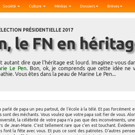
Société
Culture
Médias
Dossiers
Brèves
ÉLECTION PRÉSIDENTIELLE 2017
en, le FN en hérita
t autant dire que l’héritage est lourd. Imaginez-vous dan
rie Le Pen
. Bon, ok, je comprends que cette idée ne 
thie. Vous êtes dans la peau de Marine Le Pen...
 parlé de papa un peu partout, de l’école à la télé. Et pas forcément e
utres sont des méchants. Vous voulez que votre papa soit fier de vous. Alo
université, la célébrité de votre papa n’a pas que des inconvénients, une
 de Jean-Marie. C’est tellement rare que c’en est touchant. Évidemme
ls font la fête avec vous. Et puis ce sont des patriotes. D’autres pense