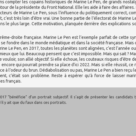
ans compter les copains historiques de Marine Le Pen, de grands nostal
ur de la présidente du Front National. Elle les aide à faire des affaires. 
électeurs de Marine Le Pen, sous l’influence du politiquement correct, c
, c’est très loin d’être vrai. Une bonne partie de l’électorat de Marine L
s le plus large. Cette motivation, planquée derrière des explications so
trême-droite française. Marine Le Pen est l’exemple parfait de cette sy
e se fondre dans le monde médiatique et dans la société française. Mai
ine Le Pen, en 2017, toutes les planètes sont alignées, c’est l’année ou
 mieux que lui. Beaucoup pensent que c’est impossible. Mais qui sait ? Ma
e vouloir, son allié objectif. Si elle échoue, les couteaux risques d’être d
 encore qui pourrait prendre sa place d’ici 2022. Mais si elle réussit, ce 
ace à l’odeur du brun. Dédiabolisation ou pas, Marine Le Pen a bien reçu l
ent, c’était son problème. Reste à espérer qu’à force de laisser mari
es français.
17 "bénéficie" d’un portrait subjectif. Il s’agit de présenter les candidats t
u’il y ait que du faux dans ces portraits.