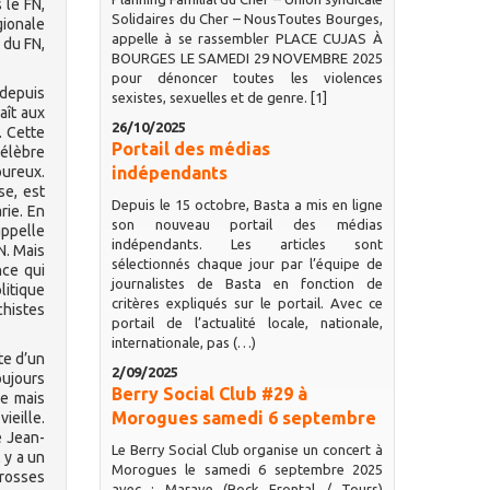
 le FN,
Solidaires du Cher – NousToutes Bourges,
gionale
appelle à se rassembler PLACE CUJAS À
 du FN,
BOURGES LE SAMEDI 29 NOVEMBRE 2025
pour dénoncer toutes les violences
 depuis
sexistes, sexuelles et de genre. [1]
aît aux
26/10/2025
. Cette
Portail des médias
célèbre
oureux.
indépendants
se, est
Depuis le 15 octobre, Basta a mis en ligne
rie. En
son nouveau portail des médias
appelle
indépendants. Les articles sont
N. Mais
sélectionnés chaque jour par l’équipe de
nce qui
journalistes de Basta en fonction de
litique
critères expliqués sur le portail. Avec ce
chistes
portail de l’actualité locale, nationale,
internationale, pas (…)
te d’un
2/09/2025
oujours
Berry Social Club #29 à
re mais
Morogues samedi 6 septembre
ieille.
e Jean-
Le Berry Social Club organise un concert à
 y a un
Morogues le samedi 6 septembre 2025
grosses
avec : Marave (Rock Frontal / Tours)