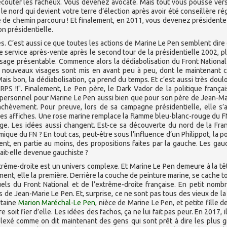
 écouter les fâcheux. Vous devenez avocate. Mais tout vous pousse vers
e nord qui devient votre terre d’élection après avoir été conseillère ré
e de chemin parcouru ! Et finalement, en 2011, vous devenez présidente
n présidentielle.
tes. C’est aussi ce que toutes les actions de Marine Le Pen semblent dire
e service après-vente après le second tour de la présidentielle 2002, pl
visage présentable. Commence alors la dédiabolisation du Front National
de nouveaux visages sont mis en avant peu à peu, dont le maintenant 
is bon, la dédiabolisation, ça prend du temps. Et c’est aussi très doul
PS !!". Finalement, Le Pen père, le Dark Vador de la politique françai
et personnel pour Marine Le Pen aussi bien que pour son père de Jean-Ma
achèvement. Pour preuve, lors de sa campagne présidentielle, elle s’
 ses affiches. Une rose marine remplace la flamme bleu-blanc-rouge du F
mage. Les idées aussi changent. Est-ce sa découverte du nord de la Fra
ique du FN ? En tout cas, peut-être sous l’influence d’un Philippot, la po
, en partie au moins, des propositions faites par la gauche. Les gau
rait-elle devenue gauchiste ?
extrême-droite est un univers complexe. Et Marine Le Pen demeure à la tê
mment, elle la première. Derrière la couche de peinture marine, se cache t
tuels du Front National et de l’extrême-droite française. En petit nomb
es de Jean-Marie Le Pen. Et, surprise, ce ne sont pas tous des vieux de la v
rtaine
Marion Maréchal-Le Pen
, nièce de Marine Le Pen, et petite fille d
 soit fier d’elle. Les idées des fachos, ça ne lui fait pas peur. En 2017, il
plexé comme on dit maintenant des gens qui sont prêt à dire les plus 