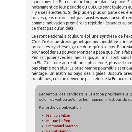
ignominies. Le Pen est donc toujours dans la place. S
notamment de leur période du GUD. Ils sont toujours auto
il y a ses électeurs. Si de plus en plus on parle des 
braves gens qui ne sont pas racistes mais qui souffrent
comme motivation première le rejet de l’étranger au sen
ce n’est pas qu’un détail.
Le Front National a toujours été une synthèse de l’ex
C’est l’extrême-droite génétiquement modifiée afin d
toutes les synthèses, ça ne dure qu’un temps. Pour Mar
pour accéder au pouvoir. Montrer à papa que l’on a fait
Pen sait jouer avec les médias qui, au final, sont, sans l
au FN. C’est une autre blonde, plus jeune, plus radicale
pas simple non plus. La brise Marine pourrait laisser pl
héritage. Un matin au pays des cigales. Jusqu’à prés
problèmes, cela ne devienne pas celui de la France et d
L’ensemble des candidats à l’élection présidentielle 20
qu’on les voit ou qu’on se les imagine. Il n’est pas dit q
Par ordre de publication :
François Fillon
Marine Le Pen
Emmanuel Macron
Benoit Hamon