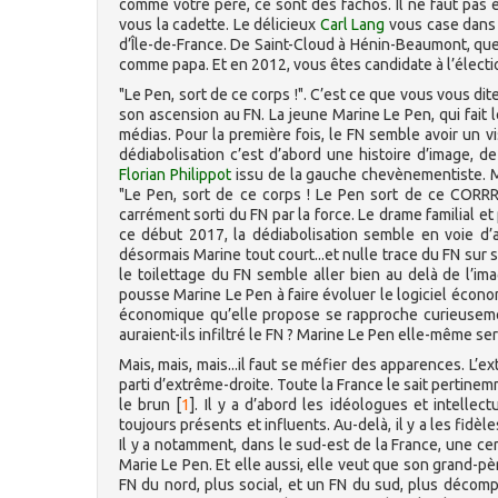
comme votre père, ce sont des fachos. Il ne faut pas
vous la cadette. Le délicieux
Carl Lang
vous case dans l
d’Île-de-France. De Saint-Cloud à Hénin-Beaumont, qu
comme papa. Et en 2012, vous êtes candidate à l’électio
"Le Pen, sort de ce corps !". C’est ce que vous vous di
son ascension au FN. La jeune Marine Le Pen, qui fait l
médias. Pour la première fois, le FN semble avoir un 
dédiabolisation c’est d’abord une histoire d’image, 
Florian Philippot
issu de la gauche chevènementiste. Ma
"Le Pen, sort de ce corps ! Le Pen sort de ce CORRRR
carrément sorti du FN par la force. Le drame familial 
ce début 2017, la dédiabolisation semble en voie d’
désormais Marine tout court...et nulle trace du FN sur
le toilettage du FN semble aller bien au delà de l’i
pousse Marine Le Pen à faire évoluer le logiciel économ
économique qu’elle propose se rapproche curieusement
auraient-ils infiltré le FN ? Marine Le Pen elle-même se
Mais, mais, mais...il faut se méfier des apparences. L’
parti d’extrême-droite. Toute la France le sait pertine
le brun
[
1
]
. Il y a d’abord les idéologues et intellec
toujours présents et influents. Au-delà, il y a les fidèl
Il y a notamment, dans le sud-est de la France, une ce
Marie Le Pen. Et elle aussi, elle veut que son grand-père
FN du nord, plus social, et un FN du sud, plus décom