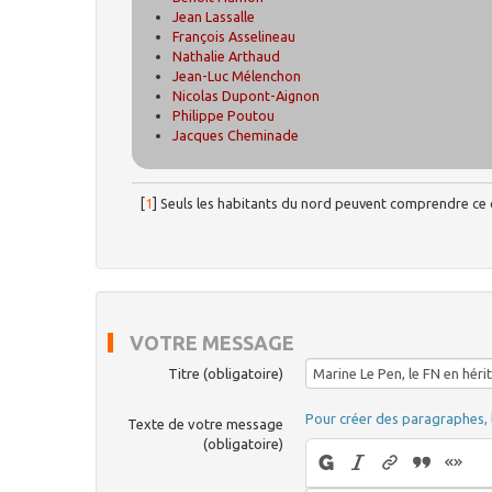
Jean Lassalle
François Asselineau
Nathalie Arthaud
Jean-Luc Mélenchon
Nicolas Dupont-Aignon
Philippe Poutou
Jacques Cheminade
[
1
]
Seuls les habitants du nord peuvent comprendre ce d
VOTRE MESSAGE
Titre (obligatoire)
Pour créer des paragraphes, 
Texte de votre message
(obligatoire)