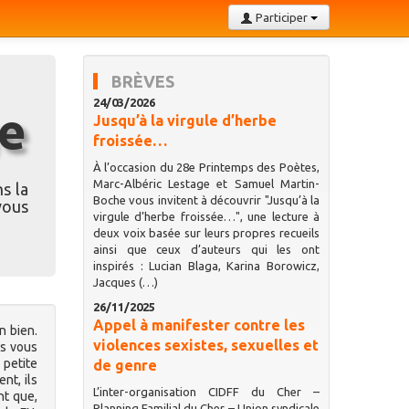
Participer
BRÈVES
24/03/2026
ge
Jusqu’à la virgule d’herbe
froissée…
À l’occasion du 28e Printemps des Poètes,
Marc-Albéric Lestage et Samuel Martin-
s la
Boche vous invitent à découvrir "Jusqu’à la
vous
virgule d’herbe froissée…", une lecture à
deux voix basée sur leurs propres recueils
ainsi que ceux d’auteurs qui les ont
inspirés : Lucian Blaga, Karina Borowicz,
Jacques (…)
26/11/2025
Appel à manifester contre les
n bien.
violences sexistes, sexuelles et
rs vous
 petite
de genre
nt, ils
L’inter-organisation CIDFF du Cher –
nt que,
Planning Familial du Cher – Union syndicale