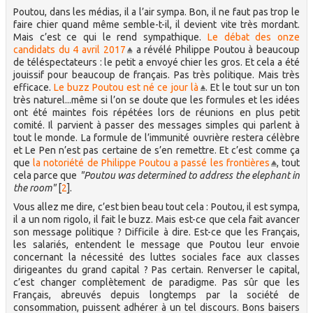
Poutou, dans les médias, il a l’air sympa. Bon, il ne faut pas trop le
faire chier quand même semble-t-il, il devient vite très mordant.
Mais c’est ce qui le rend sympathique.
Le débat des onze
candidats du 4 avril 2017
a révélé Philippe Poutou à beaucoup
de téléspectateurs : le petit a envoyé chier les gros. Et cela a été
jouissif pour beaucoup de français. Pas très politique. Mais très
efficace.
Le buzz Poutou est né ce jour là
. Et le tout sur un ton
très naturel...même si l’on se doute que les formules et les idées
ont été maintes fois répétées lors de réunions en plus petit
comité. Il parvient à passer des messages simples qui parlent à
tout le monde. La formule de l’immunité ouvrière restera célèbre
et Le Pen n’est pas certaine de s’en remettre. Et c’est comme ça
que
la notoriété de Philippe Poutou a passé les frontières
, tout
cela parce que
"Poutou was determined to address the elephant in
the room"
[
2
]
.
Vous allez me dire, c’est bien beau tout cela : Poutou, il est sympa,
il a un nom rigolo, il fait le buzz. Mais est-ce que cela fait avancer
son message politique ? Difficile à dire. Est-ce que les Français,
les salariés, entendent le message que Poutou leur envoie
concernant la nécessité des luttes sociales face aux classes
dirigeantes du grand capital ? Pas certain. Renverser le capital,
c’est changer complètement de paradigme. Pas sûr que les
Français, abreuvés depuis longtemps par la société de
consommation, puissent adhérer à un tel discours. Bons baisers