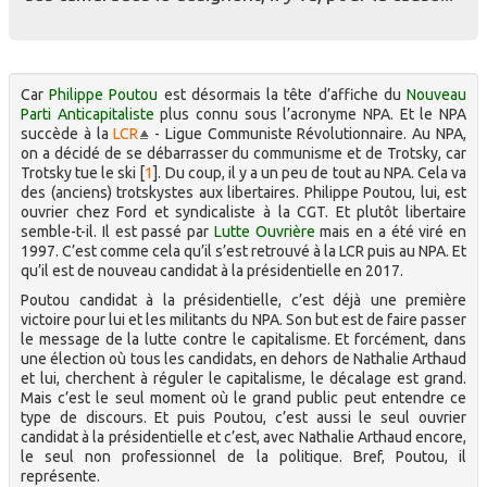
Car
Philippe Poutou
est désormais la tête d’affiche du
Nouveau
Parti Anticapitaliste
plus connu sous l’acronyme NPA. Et le NPA
succède à la
LCR
- Ligue Communiste Révolutionnaire. Au NPA,
on a décidé de se débarrasser du communisme et de Trotsky, car
Trotsky tue le ski
[
1
]
. Du coup, il y a un peu de tout au NPA. Cela va
des (anciens) trotskystes aux libertaires. Philippe Poutou, lui, est
ouvrier chez Ford et syndicaliste à la CGT. Et plutôt libertaire
semble-t-il. Il est passé par
Lutte Ouvrière
mais en a été viré en
1997. C’est comme cela qu’il s’est retrouvé à la LCR puis au NPA. Et
qu’il est de nouveau candidat à la présidentielle en 2017.
Poutou candidat à la présidentielle, c’est déjà une première
victoire pour lui et les militants du NPA. Son but est de faire passer
le message de la lutte contre le capitalisme. Et forcément, dans
une élection où tous les candidats, en dehors de Nathalie Arthaud
et lui, cherchent à réguler le capitalisme, le décalage est grand.
Mais c’est le seul moment où le grand public peut entendre ce
type de discours. Et puis Poutou, c’est aussi le seul ouvrier
candidat à la présidentielle et c’est, avec Nathalie Arthaud encore,
le seul non professionnel de la politique. Bref, Poutou, il
représente.