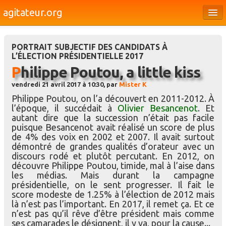
agitateur.org
Éditoriaux
PORTRAIT SUBJECTIF DES CANDIDATS À
Bourges & le Cher
L’ÉLECTION PRÉSIDENTIELLE 2017
Philippe Poutou, a little kiss
Société
vendredi 21 avril 2017 à 10:30, par
Mister K
Culture
Philippe Poutou, on l’a découvert en 2011-2012. À
l’époque, il succédait à
Olivier Besancenot
. Et
Médias
autant dire que la succession n’était pas facile
puisque Besancenot avait réalisé un score de plus
Dossiers
de 4% des voix en 2002 et 2007. Il avait surtout
démontré de grandes qualités d’orateur avec un
Brèves
discours rodé et plutôt percutant. En 2012, on
découvre Philippe Poutou, timide, mal à l’aise dans
les médias. Mais durant la campagne
présidentielle, on le sent progresser. Il fait le
score modeste de 1.25% à l’élection de 2012 mais
là n’est pas l’important. En 2017, il remet ça. Et ce
n’est pas qu’il rêve d’être président mais comme
ses camarades le désignent, il y va, pour la cause...