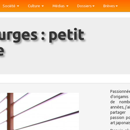
Société
Culture
Médias
Dossiers
Brèves
e
Passionné
d’origamis
de nombr
années, j’a
partager
passion p
art japonai