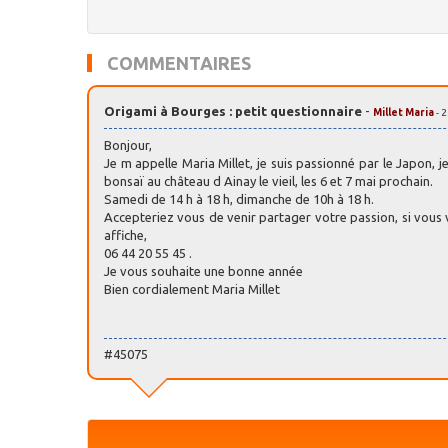
COMMENTAIRES
Origami à Bourges : petit questionnaire
-
Millet Maria
- 
Bonjour,
Je m appelle Maria Millet, je suis passionné par le Japon, 
bonsaï au château d Ainay le vieil, les 6 et 7 mai prochain.
Samedi de 14 h à 18 h, dimanche de 10h à 18 h.
Accepteriez vous de venir partager votre passion, si vou
affiche,
06 44 20 55 45 .
Je vous souhaite une bonne année
Bien cordialement Maria Millet
#45075