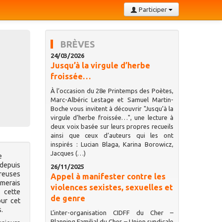
Participer
BRÈVES
24/03/2026
Jusqu’à la virgule d’herbe
froissée…
À l’occasion du 28e Printemps des Poètes,
Marc-Albéric Lestage et Samuel Martin-
Boche vous invitent à découvrir "Jusqu’à la
virgule d’herbe froissée…", une lecture à
deux voix basée sur leurs propres recueils
ainsi que ceux d’auteurs qui les ont
inspirés : Lucian Blaga, Karina Borowicz,
Jacques (…)
e
 depuis
26/11/2025
euses
Appel à manifester contre les
imerais
violences sexistes, sexuelles et
 cette
de genre
our cet
s.
L’inter-organisation CIDFF du Cher –
Planning Familial du Cher – Union syndicale