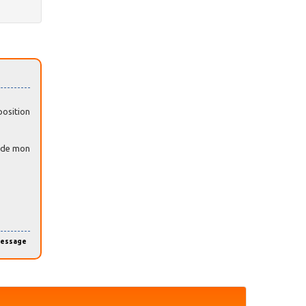
position
onde mon
message