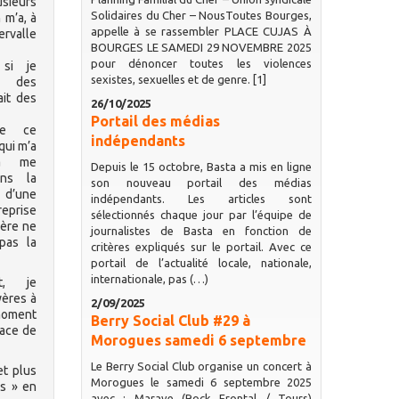
usieurs
Solidaires du Cher – NousToutes Bourges,
 m’a, à
appelle à se rassembler PLACE CUJAS À
valle
BOURGES LE SAMEDI 29 NOVEMBRE 2025
pour dénoncer toutes les violences
si je
sexistes, sexuelles et de genre. [1]
s des
ait des
26/10/2025
Portail des médias
de ce
indépendants
qui m’a
 à me
Depuis le 15 octobre, Basta a mis en ligne
ans la
son nouveau portail des médias
 d’une
indépendants. Les articles sont
reprise
sélectionnés chaque jour par l’équipe de
père ne
journalistes de Basta en fonction de
 pas la
critères expliqués sur le portail. Avec ce
portail de l’actualité locale, nationale,
internationale, pas (…)
t, je
yères à
2/09/2025
 moment
Berry Social Club #29 à
pace de
Morogues samedi 6 septembre
Le Berry Social Club organise un concert à
et plus
Morogues le samedi 6 septembre 2025
rs » en
avec : Marave (Rock Frontal / Tours)