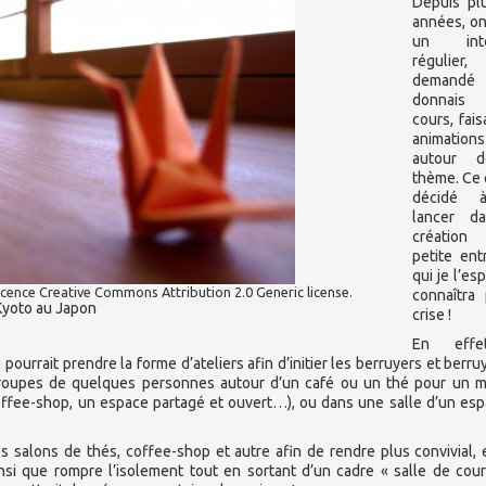
Depuis pl
années, on
un inter
régulier,
demandé 
donnai
cours, fais
animations
autour 
thème. Ce 
décidé
lancer d
création
petite ent
qui je l’es
cence Creative Commons Attribution 2.0 Generic license.
connaîtra
yoto au Japon
crise !
En effe
pourrait prendre la forme d’ateliers afin d’initier les berruyers et berru
its groupes de quelques personnes autour d’un café ou un thé pour un
coffee-shop, un espace partagé et ouvert…), ou dans une salle d’un es
s salons de thés, coffee-shop et autre afin de rendre plus convivial, 
 ainsi que rompre l’isolement tout en sortant d’un cadre « salle de cou