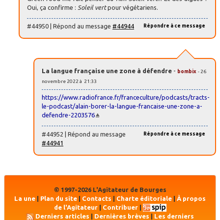
Oui, ça confirme :
Soleil vert
pour végétariens.
#44950 | Répond au message
#44944
Répondre à ce message
La langue française une zone à défendre
-
bombix
- 26
novembre 2022 à 21:33
https://www.radiofrance.fr/franceculture/podcasts/tracts-
le-podcast/alain-borer-la-langue-francaise-une-zone-a-
defendre-2203576
#44952 | Répond au message
Répondre à ce message
#44941
© 1997-2026 L'Agitateur de Bourges
La une
|
Plan du site
|
Contacts
|
Charte éditoriale
|
À propos
de l'Agitateur
|
Contribuer
|
Derniers articles
|
Dernières brèves
|
Les derniers