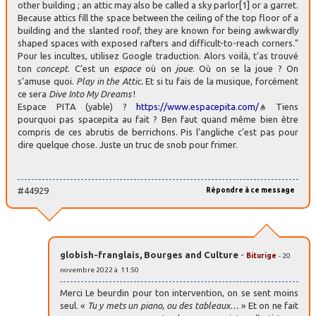
other building ; an attic may also be called a sky parlor[1] or a garret.
Because attics fill the space between the ceiling of the top floor of a
building and the slanted roof, they are known for being awkwardly
shaped spaces with exposed rafters and difficult-to-reach corners."
Pour les incultes, utilisez Google traduction. Alors voilà, t’as trouvé
ton
concept
. C’est un
espace
où on
joue
. Où on se la joue ? On
s’amuse quoi.
Play in the Attic.
Et si tu fais de la musique, forcément
ce sera
Dive Into My Dreams
!
Espace PITA (yable) ?
https://www.espacepita.com/
Tiens
pourquoi pas spacepita au fait ? Ben faut quand même bien être
compris de ces abrutis de berrichons. Pis l’angliche c’est pas pour
dire quelque chose. Juste un truc de snob pour frimer.
#44929
Répondre à ce message
globish-franglais, Bourges and Culture
-
Biturige
- 20
novembre 2022 à 11:50
Merci Le beurdin pour ton intervention, on se sent moins
seul. «
Tu y mets un piano, ou des tableaux…
» Et on ne fait