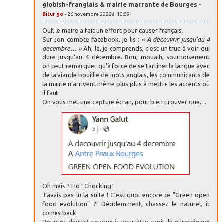
globish-franglais & mairie marrante de Bourges
-
Biturige
- 26 novembre 2022 à 10:59
Ouf, le maire a fait un effort pour causer français.
Sur son compte facebook, je lis : «
A decouvrir jusqu’au 4
decembre…
» Ah, là, je comprends, c’est un truc à voir qui
dure jusqu’au 4 décembre. Bon, mouaih, sournoisement
on peut remarquer qu’à force de se tartiner la langue avec
de la viande bouillie de mots anglais, les communicants de
la mairie n’arrivent même plus plus à mettre les accents où
il faut.
On vous met une capture écran, pour bien prouver que…
Oh mais ? Ho ! Chocking !
J’avais pas lu la suite ! C’est quoi encore ce "Green open
food evolution" ?! Décidemment, chassez le naturel, it
comes back.
Bourges devrait conquérir pour être capitale européenne