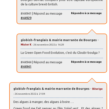
de la culture brexit-british.
#44941 | Répond au message
Répondre à ce message
#44929
globish-franglais & mairie marrante de Bourges
-
Mister K
- 26 novembre 2022 à 16:29
La Green Open Food Evolution, c’est du Gloubi-boulga ?
#44944 | Répond au message
Répondre à ce message
#44941
globish-franglais & mairie marrante de Bourges
-
Biturige
- 26 novembre 2022 à 21:04
Des algues à manger, des algues à boire …
Green food me fait penser au film
Soleil vert
... Et des algues ?