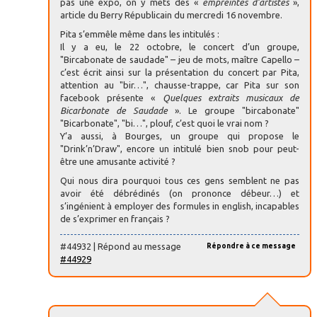
pas une expo, on y mets des «
empreintes d’artistes
»,
article du Berry Républicain du mercredi 16 novembre.
Pita s’emmêle même dans les intitulés :
Il y a eu, le 22 octobre, le concert d’un groupe,
"Bircabonate de saudade" – jeu de mots, maître Capello –
c’est écrit ainsi sur la présentation du concert par Pita,
attention au "bir…", chausse-trappe, car Pita sur son
facebook présente «
Quelques extraits musicaux de
Bicarbonate de Saudade
». Le groupe "bircabonate"
"Bicarbonate", "bi…", plouf, c’est quoi le vrai nom ?
Y’a aussi, à Bourges, un groupe qui propose le
"Drink’n’Draw", encore un intitulé bien snob pour peut-
être une amusante activité ?
Qui nous dira pourquoi tous ces gens semblent ne pas
avoir été débrédinés (on prononce débeur…) et
s’ingénient à employer des formules in english, incapables
de s’exprimer en français ?
#44932 | Répond au message
Répondre à ce message
#44929