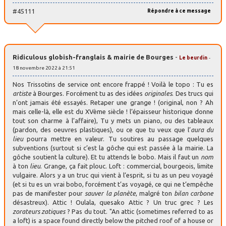
#45111
Répondre à ce message
Ridiculous globish-franglais & mairie de Bourges
-
Le beurdin
-
18 novembre 2022 à 21:51
Nos Trissotins de service ont encore frappé ! Voilà le topo : Tu es
artiste
à Bourges. Forcément tu as des idées
originales
. Des trucs qui
n’ont jamais été essayés. Retaper une grange ! (original, non ? Ah
mais celle-là, elle est du XVème siècle ! l’épaisseur historique donne
tout son charme à l’affaire), Tu y mets un piano, ou des tableaux
(pardon, des oeuvres plastiques), ou ce que tu veux que l’
aura du
lieu
pourra mettre en valeur. Tu soutires au passage quelques
subventions (surtout si c’est la gôche qui est passée à la mairie. La
gôche soutient la culture). Et tu attends le bobo. Mais il faut un
nom
à ton
lieu
. Grange, ça fait plouc. Loft : commercial, bourgeois, limite
vulgaire. Alors y a un truc qui vient à l’esprit, si tu as un peu voyagé
(et si tu es un vrai bobo, forcément t’as voyagé, ce qui ne t’empêche
pas de manifester pour
sauver la planète
, malgré ton
bilan carbone
désastreux). Attic ! Oulala, quesako Attic ? Un truc grec ? Les
zorateurs zatiques
? Pas du tout. "An attic (sometimes referred to as
a loft) is a space found directly below the pitched roof of a house or