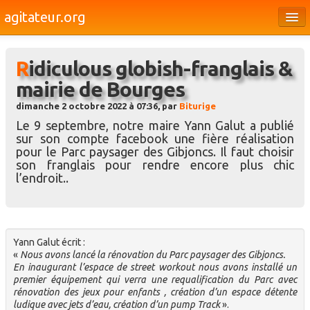
agitateur.org
Éditoriaux
Ridiculous globish-franglais &
Bourges & le Cher
mairie de Bourges
Société
dimanche 2 octobre 2022 à 07:36, par
Biturige
Culture
Le 9 septembre, notre maire Yann Galut a publié
sur son compte facebook une fière réalisation
Médias
pour le Parc paysager des Gibjoncs. Il faut choisir
son franglais pour rendre encore plus chic
Dossiers
l’endroit..
Brèves
Yann Galut écrit :
«
Nous avons lancé la rénovation du Parc paysager des Gibjoncs.
En inaugurant l’espace de street workout nous avons installé un
premier équipement qui verra une requalification du Parc avec
rénovation des jeux pour enfants , création d’un espace détente
ludique avec jets d’eau, création d’un pump Track
».