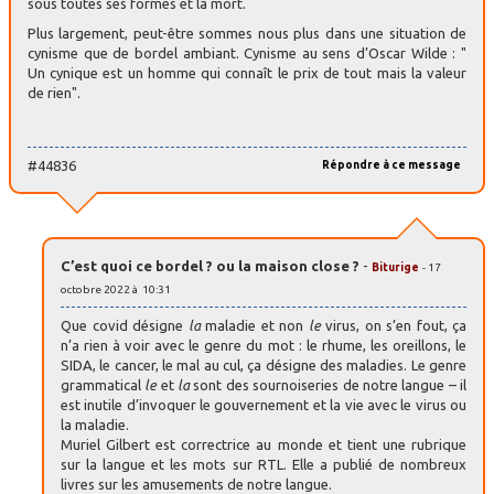
sous toutes ses formes et la mort.
Plus largement, peut-être sommes nous plus dans une situation de
cynisme que de bordel ambiant. Cynisme au sens d’Oscar Wilde : "
Un cynique est un homme qui connaît le prix de tout mais la valeur
de rien".
#44836
Répondre à ce message
C’est quoi ce bordel ? ou la maison close ?
-
Biturige
- 17
octobre 2022 à 10:31
Que covid désigne
la
maladie et non
le
virus, on s’en fout, ça
n’a rien à voir avec le genre du mot : le rhume, les oreillons, le
SIDA, le cancer, le mal au cul, ça désigne des maladies. Le genre
grammatical
le
et
la
sont des sournoiseries de notre langue – il
est inutile d’invoquer le gouvernement et la vie avec le virus ou
la maladie.
Muriel Gilbert est correctrice au monde et tient une rubrique
sur la langue et les mots sur RTL. Elle a publié de nombreux
livres sur les amusements de notre langue.