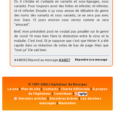
Or, il s’éclate et s’adapte en variants et sous-lignages, sous
variants. Pour toujours avoir des hôtes et infecter, ré-infecter,
ré-ré infecter. Ensuite si ça vous amuse de débattre du genre
des noms des variants et sous variants, ce ne sera pas avec
moi. Dans 15 jours environ vous verrez comme ce sera
"amusant".
Bref, mon précédent post ne voulait pas pinailler sur le genre
de covid 19 mais bien faire la distinction entre le virus et la
maladie. C’est tout. Et je suppose que c’est que Mister K a été
rapide dans sa rédaction de notes de bas de page. Mais que
"tout ça" il le sait bien.
#44838 | Répond au message
#44837
Répondre à ce message
© 1997-2026 L'Agitateur de Bourges
La une
|
Plan du site
|
Contacts
|
Charte éditoriale
|
À propos
de l'Agitateur
|
Contribuer
|
Derniers articles
|
Dernières brèves
|
Les derniers
messages
|
Mastodon