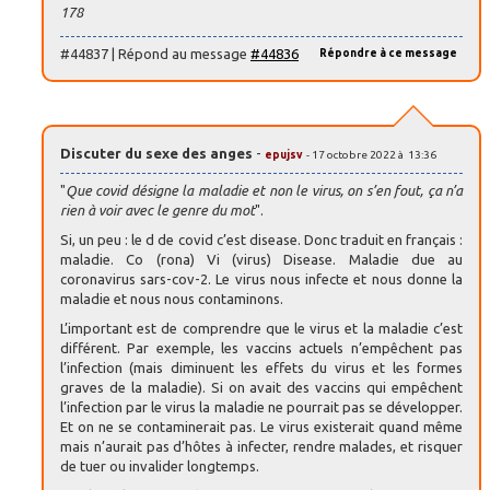
178
#44837 | Répond au message
#44836
Répondre à ce message
Discuter du sexe des anges
-
epujsv
- 17 octobre 2022 à 13:36
"
Que covid désigne la maladie et non le virus, on s’en fout, ça n’a
rien à voir avec le genre du mot
".
Si, un peu : le d de covid c’est disease. Donc traduit en français :
maladie. Co (rona) Vi (virus) Disease. Maladie due au
coronavirus sars-cov-2. Le virus nous infecte et nous donne la
maladie et nous nous contaminons.
L’important est de comprendre que le virus et la maladie c’est
différent. Par exemple, les vaccins actuels n’empêchent pas
l’infection (mais diminuent les effets du virus et les formes
graves de la maladie). Si on avait des vaccins qui empêchent
l’infection par le virus la maladie ne pourrait pas se développer.
Et on ne se contaminerait pas. Le virus existerait quand même
mais n’aurait pas d’hôtes à infecter, rendre malades, et risquer
de tuer ou invalider longtemps.