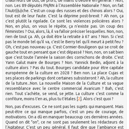
chauffeurs de bus, de profs, de mains d’oeuvre en général ? Non,
non. Les 89 députés FN/RN à l’Assemblée Nationale ? Non, on fait
l’Autr(i|u)che. C’est un coup des russes et des chinois alors ? Oui,
tout est de leur faute. C’est la déprime post-brexit ? Ah non, ça
c’est plutôt la rigolade. Ce sont les violences policières alors ?
Non, en plus, on vous le répète, ça n’existe pas. Un coup des
féministes ? Oui, alors, là, il va falloir préciser lesquelles. Non, non,
rien de tout ça. Ah, ça doit être la retraite à 67 ans ? Non. Si c’est
pas le monde tel qu’il va, c’est le Berry tel qu’il meurt à petit feu ?
Oh, c’est pas nouveau ça. C’est Cormier-Bouligeon qui se croit de
gauche tout en pensant que c’est dépassé ? Non, non, on sait bien
que c’est toute l’année la saison des cornichons de droite. C’est
Yann Galut maire de Bourges ? Non. Yannick Bedin, adjoint à la
culture alors ? Pas du tout. Bourges candidate pour être capitale
européenne de la culture en 2028 ? Ben non. La place Cujas et
ses places de parkings dont certaines subsisteront ? Ah, la culture
de la tuture...Non. La nouvelle Maison de la Culture et sa vague
ressemblance avec le centre commercial Avaricum ? Bah, c’est
rien. Tout s’achète, se vend, se jette. La culture c’est comme la
confiture, moins t’en as, plus tu t’étales
[
2
]
. Alors c’est quoi ?
Non, pas d’excuses. Ce ne sont pas les sujets qui manquent. Mais
peut-être ce qui manque parfois, c’est un peu de courage, de
motivations. On a dû en manquer beaucoup ces dernières années.
Quand on dit "on", ce ne sont pas seulement les rédacteurs de
l’Agitateur. C’est un peu général. Il faut dire que l’ambiance est