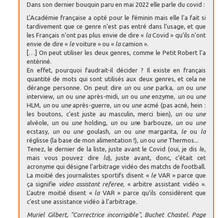
Dans son dernier bouquin paru en mai 2022 elle parle du covid :
L’Académie française a opté pour le féminin mais elle l’a fait si
tardivement que ce genre n’est pas entré dans l’usage, et que
les Français n’ont pas plus envie de dire «
la
Covid » qu’ils n’ont
envie de dire «
le
voiture » ou «
la
camion ».
[…] On peut utiliser les deux genres, comme le Petit Robert l’a
entériné.
En effet, pourquoi faudrait-il décider ? Il existe en français
quantité de mots qui sont utilisés aux deux genres, et cela ne
dérange personne. On peut dire
un
ou
une
parka,
un
ou
une
interview,
un
ou
une
après-midi,
un
ou
une
enzyme,
un
ou
une
HLM,
un
ou
une
après-guerre,
un
ou
une
acmé (pas acné, hein :
les boutons, c’est juste au masculin, merci bien),
un
ou
une
alvéole,
un
ou
une
holding,
un
ou
un
e barbouze,
un
ou
une
ecstasy,
un
ou
une
goulash,
un
ou
une
margarita,
le
ou
la
réglisse (la base de mon alimentation !),
un
ou
une
Thermos...
Tenez, le dernier de la liste, juste avant le Covid (oui, je dis
l
e,
mais vous pouvez dire
la
), juste avant, donc, c’était cet
acronyme qui désigne l’arbitrage vidéo des matchs de football.
La moitié des journalistes sportifs disent «
le
VAR » parce que
ça signifie
video assistant referee
, « arbitre assistant vidéo ».
L’autre moitié disent «
la
VAR » parce qu’ils considèrent que
c’est une assistance vidéo à l’arbitrage.
Muriel Gilbert, "Correctrice incorrigible", Buchet Chastel. Page