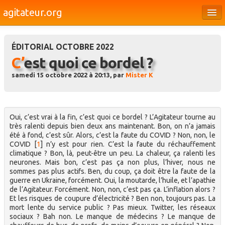
agitateur.org
Éditoriaux
ÉDITORIAL OCTOBRE 2022
Bourges & le Cher
C’est quoi ce bordel ?
Société
samedi 15 octobre 2022 à 20:13, par
Mister K
Culture
Médias
Oui, c’est vrai à la fin, c’est quoi ce bordel ? L’Agitateur tourne au
très ralenti depuis bien deux ans maintenant. Bon, on n’a jamais
Dossiers
été à fond, c’est sûr. Alors, c’est la faute du COVID ? Non, non, le
COVID
[
1
]
n’y est pour rien. C’est la faute du réchauffement
Brèves
climatique ? Bon, là, peut-être un peu. La chaleur, ça ralenti les
neurones. Mais bon, c’est pas ça non plus, l’hiver, nous ne
sommes pas plus actifs. Ben, du coup, ça doit être la faute de la
guerre en Ukraine, forcément. Oui, la moutarde, l’huile, et l’apathie
de l’Agitateur. Forcément. Non, non, c’est pas ça. L’inflation alors ?
Et les risques de coupure d’électricité ? Ben non, toujours pas. La
mort lente du service public ? Pas mieux. Twitter, les réseaux
sociaux ? Bah non. Le manque de médecins ? Le manque de