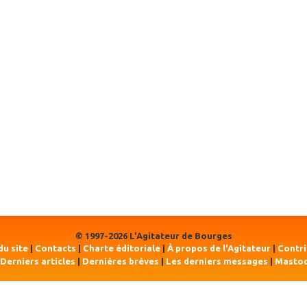
© 1997-2026 L'Agitateur de Bourges
du site
|
Contacts
|
Charte éditoriale
|
À propos de l'Agitateur
|
Contr
Derniers articles
|
Dernières brèves
|
Les derniers messages
|
Masto