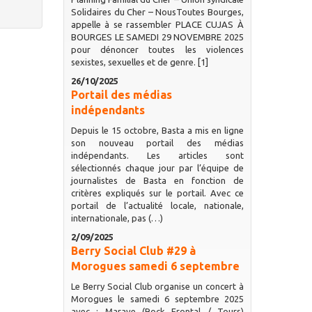
Solidaires du Cher – NousToutes Bourges,
appelle à se rassembler PLACE CUJAS À
BOURGES LE SAMEDI 29 NOVEMBRE 2025
pour dénoncer toutes les violences
sexistes, sexuelles et de genre. [1]
26/10/2025
Portail des médias
indépendants
Depuis le 15 octobre, Basta a mis en ligne
son nouveau portail des médias
indépendants. Les articles sont
sélectionnés chaque jour par l’équipe de
journalistes de Basta en fonction de
critères expliqués sur le portail. Avec ce
portail de l’actualité locale, nationale,
internationale, pas (…)
2/09/2025
Berry Social Club #29 à
Morogues samedi 6 septembre
Le Berry Social Club organise un concert à
Morogues le samedi 6 septembre 2025
avec : Marave (Rock Frontal / Tours)