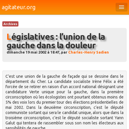
agitateur.org
Éditoriaux
Archives
Bourges & le Cher
Législatives : l’union de la
Société
gauche dans la douleur
Culture
dimanche 19 mai 2002 à 18:47, par
Charles-Henry Sadien
Médias
Dossiers
C’est une union de la gauche de façade qui se dessine dans le
département du Cher. La candidate socialiste Irène Félix a été
Brèves
forcée de se retirer en raison d’un accord national désignant une
candidature Verte unique pour la gauche, dans la première
circonscription où les écologistes ont pourtant obtenus moins de
5% des voix lors du premier tour des élections présidentielles de
mai 2002. Dans la deuxième circonscription, c’est le député
communiste sortant qui sera le candidat unique, alors que dans la
troisième circonscription, c’est le député socialiste sortant Yann
Galut qui tentera de rassembler sous son nom les électeurs aux
sensibilités de gauche.