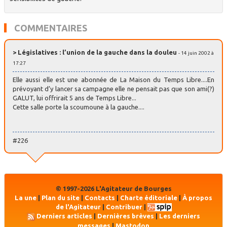
COMMENTAIRES
> Législatives : l’union de la gauche dans la douleu
- 14 juin 2002 à
17:27
Elle aussi elle est une abonnée de La Maison du Temps Libre....En
prévoyant d’y lancer sa campagne elle ne pensait pas que son ami(?)
GALUT, lui offrirait 5 ans de Temps Libre...
Cette salle porte la scoumoune à la gauche....
#226
© 1997-2026 L'Agitateur de Bourges
La une
|
Plan du site
|
Contacts
|
Charte éditoriale
|
À propos
de l'Agitateur
|
Contribuer
|
Derniers articles
|
Dernières brèves
|
Les derniers
messages
|
Mastodon