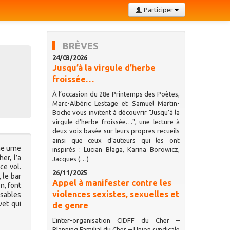
Participer
BRÈVES
24/03/2026
Jusqu’à la virgule d’herbe
froissée…
À l’occasion du 28e Printemps des Poètes,
Marc-Albéric Lestage et Samuel Martin-
Boche vous invitent à découvrir "Jusqu’à la
virgule d’herbe froissée…", une lecture à
deux voix basée sur leurs propres recueils
ainsi que ceux d’auteurs qui les ont
ne urne
inspirés : Lucian Blaga, Karina Borowicz,
er, l’a
Jacques (…)
ce vol.
26/11/2025
 le bar
Appel à manifester contre les
n, font
violences sexistes, sexuelles et
nsables
vet qui
de genre
L’inter-organisation CIDFF du Cher –
Planning Familial du Cher – Union syndicale