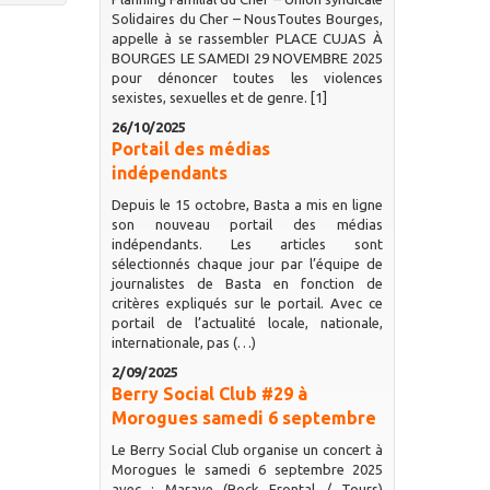
Solidaires du Cher – NousToutes Bourges,
appelle à se rassembler PLACE CUJAS À
BOURGES LE SAMEDI 29 NOVEMBRE 2025
pour dénoncer toutes les violences
sexistes, sexuelles et de genre. [1]
26/10/2025
Portail des médias
indépendants
Depuis le 15 octobre, Basta a mis en ligne
son nouveau portail des médias
indépendants. Les articles sont
sélectionnés chaque jour par l’équipe de
journalistes de Basta en fonction de
critères expliqués sur le portail. Avec ce
portail de l’actualité locale, nationale,
internationale, pas (…)
2/09/2025
Berry Social Club #29 à
Morogues samedi 6 septembre
Le Berry Social Club organise un concert à
Morogues le samedi 6 septembre 2025
avec : Marave (Rock Frontal / Tours)