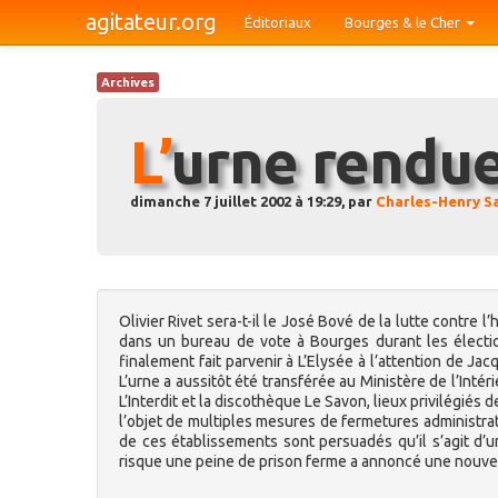
agitateur.org
Éditoriaux
Bourges & le Cher
Archives
L’urne rendu
dimanche 7 juillet 2002 à 19:29, par
Charles-Henry S
Olivier Rivet sera-t-il le José Bové de la lutte contre
dans un bureau de vote à Bourges durant les élection
finalement fait parvenir à L’Elysée à l’attention de Ja
L’urne a aussitôt été transférée au Ministère de l’Intér
L’Interdit et la discothèque Le Savon, lieux privilégié
l’objet de multiples mesures de fermetures administra
de ces établissements sont persuadés qu’il s’agit d’u
risque une peine de prison ferme a annoncé une nouvell