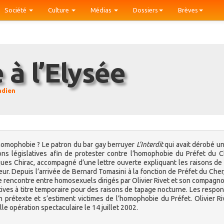
Société
Culture
Médias
Dossiers
Brèves
e à l’Elysée
adien
 l’homophobie ? Le patron du bar gay berruyer
L’Interdit
qui avait dérobé u
s législatives afin de protester contre l’homophobie du Préfet du Ch
cques Chirac, accompagné d’une lettre ouverte expliquant les raisons de 
ieur. Depuis l’arrivée de Bernard Tomasini à la fonction de Préfet du Cher,
s de rencontre entre homosexuels dirigés par Olivier Rivet et son compagno
tives à titre temporaire pour des raisons de tapage nocturne. Les respo
n prétexte et s’estiment victimes de l’homophobie du Préfet. Olivier Ri
e opération spectaculaire le 14 juillet 2002.