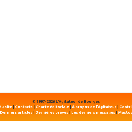
© 1997-2026 L'Agitateur de Bourges
du site
|
Contacts
|
Charte éditoriale
|
À propos de l'Agitateur
|
Contr
Derniers articles
|
Dernières brèves
|
Les derniers messages
|
Masto