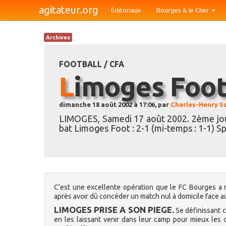
agitateur.org
Éditoriaux
Bourges & le Cher
Archives
FOOTBALL / CFA
Limoges Foot
dimanche 18 août 2002 à 17:06, par
Charles-Henry S
LIMOGES, Samedi 17 août 2002. 2ème jou
bat Limoges Foot : 2-1 (mi-temps : 1-1) Sp
C’est une excellente opération que le FC Bourges a r
après avoir dû concéder un match nul à domicile face a
LIMOGES PRISE A SON PIEGE.
Se définissant c
en les laissant venir dans leur camp pour mieux les c