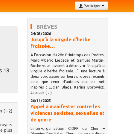
Participer
BRÈVES
24/03/2026
Jusqu’à la virgule d’herbe
froissée…
À l’occasion du 28e Printemps des Poètes,
Marc-Albéric Lestage et Samuel Martin-
Boche vous invitent à découvrir "Jusqu’à la
s 18
virgule d’herbe froissée…", une lecture à
deux voix basée sur leurs propres recueils
ainsi que ceux d’auteurs qui les ont
inspirés : Lucian Blaga, Karina Borowicz,
Jacques (…)
26/11/2025
Appel à manifester contre les
n (1-2)
violences sexistes, sexuelles et
de genre
rruyers
L’inter-organisation CIDFF du Cher –
le plus
Planning Familial du Cher – Union syndicale