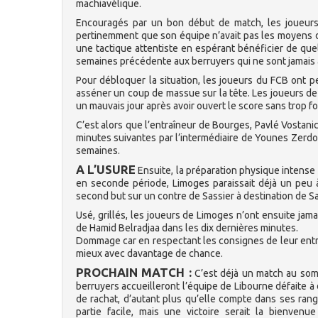
machiavélique.
Encouragés par un bon début de match, les joueurs 
pertinemment que son équipe n’avait pas les moyens de 
une tactique attentiste en espérant bénéficier de que
semaines précédente aux berruyers qui ne sont jamais 
Pour débloquer la situation, les joueurs du FCB ont 
asséner un coup de massue sur la tête. Les joueurs d
un mauvais jour après avoir ouvert le score sans trop fo
C’est alors que l’entraîneur de Bourges, Pavlé Vostani
minutes suivantes par l’intermédiaire de Younes Zerdo
semaines.
A L’USURE
Ensuite, la préparation physique intense 
en seconde période, Limoges paraissait déjà un peu à
second but sur un contre de Sassier à destination de Sa
Usé, grillés, les joueurs de Limoges n’ont ensuite jam
de Hamid Belradjaa dans les dix dernières minutes.
Dommage car en respectant les consignes de leur entra
mieux avec davantage de chance.
PROCHAIN MATCH :
C’est déjà un match au som
berruyers accueilleront l’équipe de Libourne défaite à 
de rachat, d’autant plus qu’elle compte dans ses rang
partie facile, mais une victoire serait la bienven