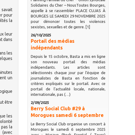
Solidaires du Cher – NousToutes Bourges,
 savait
appelle à se rassembler PLACE CUJAS À
er pour
BOURGES LE SAMEDI 29 NOVEMBRE 2025
ltés la
pour dénoncer toutes les violences
sexistes, sexuelles et de genre. [1]
ux leur
26/10/2025
nt dans
Portail des médias
indépendants
ans les
Depuis le 15 octobre, Basta a mis en ligne
uelques
son nouveau portail des médias
indépendants. Les articles sont
minutes
sélectionnés chaque jour par l’équipe de
ment un
journalistes de Basta en fonction de
critères expliqués sur le portail. Avec ce
portail de l’actualité locale, nationale,
logique
internationale, pas (…)
ut être
2/09/2025
Berry Social Club #29 à
Morogues samedi 6 septembre
que les
volonté
Le Berry Social Club organise un concert à
 pas la
Morogues le samedi 6 septembre 2025
n (avec
avec : Marave (Rock Frontal / Tours)