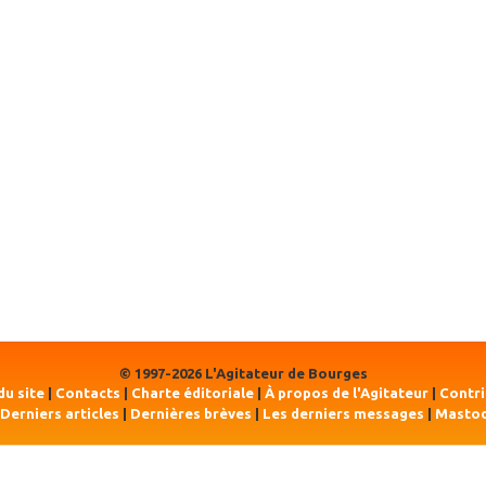
© 1997-2026 L'Agitateur de Bourges
du site
|
Contacts
|
Charte éditoriale
|
À propos de l'Agitateur
|
Contr
Derniers articles
|
Dernières brèves
|
Les derniers messages
|
Masto