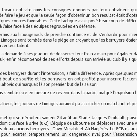
locaux ont vite omis les consignes données par leur entraîneur qui
faire le jeu et que la seule façon d’obtenir un bon résultat était d’opt
lques contres favorables. Cette tactique avait posé beaucoup de difficu
à l’aise face à des équipes regroupées en défense.
permis aux limougeauds de prendre confiance et de s’enhardir pour mie
e Limoges sont tombés dans le piège en croyant que les berruyers étaie
rcer leur talent.
c a demandé à ses joueurs de desserrer leur frein a main pour égaliser d
uk, enfin récompensé de ses efforts depuis son arrivée au club il y a q
des berruyers durant l’intersaison, a fait la différence. Après quelques 
 bout de souffle et les berruyers en ont profité pour inscrire facile
lahovic qui marquait là son premier but de la saison.
ais semblé être en mesure de revenir dans la partie, malgré l’expulsion 
îneur, les joueurs de Limoges auraient pu accrocher un match nul et pe
met qui se déroulera samedi 24 août au Stade Jacques Rimbault, puis
domicile face à Brive (0-2). L’équipe de Libourne se déplacera avec une 
s deux anciens berruyers : Davy Merabti et Ali Hadjérès. Le FCB n’aura
ue pour écarter temporairement un dangereux rival pour l’ascenssio