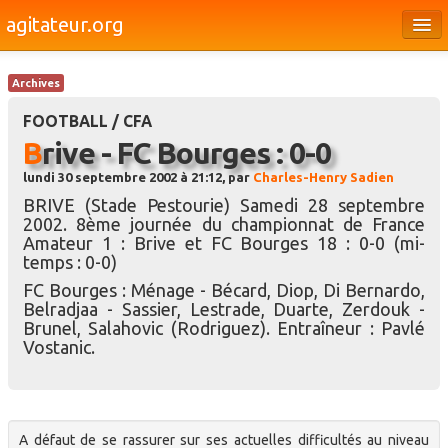
agitateur.org
Éditoriaux
Archives
Bourges & le Cher
FOOTBALL / CFA
Société
Brive - FC Bourges : 0-0
lundi 30 septembre 2002 à 21:12, par
Charles-Henry Sadien
Culture
BRIVE (Stade Pestourie) Samedi 28 septembre
Médias
2002. 8ème journée du championnat de France
Amateur 1 : Brive et FC Bourges 18 : 0-0 (mi-
Dossiers
temps : 0-0)
FC Bourges : Ménage - Bécard, Diop, Di Bernardo,
Brèves
Belradjaa - Sassier, Lestrade, Duarte, Zerdouk -
Brunel, Salahovic (Rodriguez). Entraîneur : Pavlé
Vostanic.
A défaut de se rassurer sur ses actuelles difficultés au niveau