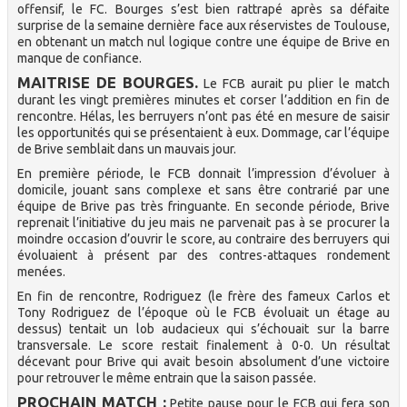
offensif, le FC. Bourges s’est bien rattrapé après sa défaite
surprise de la semaine dernière face aux réservistes de Toulouse,
en obtenant un match nul logique contre une équipe de Brive en
manque de confiance.
MAITRISE DE BOURGES.
Le FCB aurait pu plier le match
durant les vingt premières minutes et corser l’addition en fin de
rencontre. Hélas, les berruyers n’ont pas été en mesure de saisir
les opportunités qui se présentaient à eux. Dommage, car l’équipe
de Brive semblait dans un mauvais jour.
En première période, le FCB donnait l’impression d’évoluer à
domicile, jouant sans complexe et sans être contrarié par une
équipe de Brive pas très fringuante. En seconde période, Brive
reprenait l’initiative du jeu mais ne parvenait pas à se procurer la
moindre occasion d’ouvrir le score, au contraire des berruyers qui
évoluaient à présent par des contres-attaques rondement
menées.
En fin de rencontre, Rodriguez (le frère des fameux Carlos et
Tony Rodriguez de l’époque où le FCB évoluait un étage au
dessus) tentait un lob audacieux qui s’échouait sur la barre
transversale. Le score restait finalement à 0-0. Un résultat
décevant pour Brive qui avait besoin absolument d’une victoire
pour retrouver le même entrain que la saison passée.
PROCHAIN MATCH :
Petite pause pour le FCB qui fera son