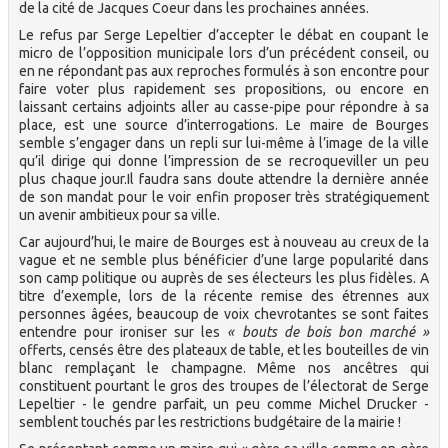
de la cité de Jacques Coeur dans les prochaines années.
Le refus par Serge Lepeltier d’accepter le débat en coupant le
micro de l’opposition municipale lors d’un précédent conseil, ou
en ne répondant pas aux reproches formulés à son encontre pour
faire voter plus rapidement ses propositions, ou encore en
laissant certains adjoints aller au casse-pipe pour répondre à sa
place, est une source d’interrogations. Le maire de Bourges
semble s’engager dans un repli sur lui-même à l’image de la ville
qu’il dirige qui donne l’impression de se recroqueviller un peu
plus chaque jour.Il faudra sans doute attendre la dernière année
de son mandat pour le voir enfin proposer très stratégiquement
un avenir ambitieux pour sa ville.
Car aujourd’hui, le maire de Bourges est à nouveau au creux de la
vague et ne semble plus bénéficier d’une large popularité dans
son camp politique ou auprès de ses électeurs les plus fidèles. A
titre d’exemple, lors de la récente remise des étrennes aux
personnes âgées, beaucoup de voix chevrotantes se sont faites
entendre pour ironiser sur les
« bouts de bois bon marché »
offerts, censés être des plateaux de table, et les bouteilles de vin
blanc remplaçant le champagne. Même nos ancêtres qui
constituent pourtant le gros des troupes de l’électorat de Serge
Lepeltier - le gendre parfait, un peu comme Michel Drucker -
semblent touchés par les restrictions budgétaire de la mairie !