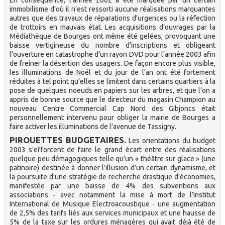
immobilisme d’où il n’est ressorti aucune réalisations marquantes
autres que des travaux de réparations d’urgences ou la réfection
de trottoirs en mauvais état. Les acquisitions d’ouvrages par la
Médiathèque de Bourges ont même été gelées, provoquant une
baisse vertigineuse du nombre d’inscriptions et obligeant
l’ouverture en catastrophe d’un rayon DVD pour l’année 2003 afin
de freiner la désertion des usagers. De façon encore plus visible,
les illuminations de Noël et du jour de l’an ont été fortement
réduites à tel point qu’elles se limitent dans certains quartiers à la
pose de quelques noeuds en papiers sur les arbres, et que l’on a
appris de bonne source que le directeur du magasin Champion au
nouveau Centre Commercial Cap Nord des Gibjoncs était
personnellement intervenu pour obliger la mairie de Bourges a
faire activer les illuminations de l’avenue de Tassigny.
PIROUETTES BUDGETAIRES.
Les orientations du budget
2003 s’efforcent de faire le grand écart entre des réalisations
quelque peu démagogiques telle qu’un « théâtre sur glace » (une
patinoire) destinée à donner l’illusion d’un certain dynamisme, et
la poursuite d’une stratégie de recherche drastique d’économies,
manifestée par une baisse de 4% des subventions aux
associations - avec notamment la mise à mort de l’Institut
International de Musique Electroacoustique - une augmentation
de 2,5% des tarifs liés aux services municipaux et une hausse de
5% de la taxe sur les ordures ménagères qui avait déjà été de