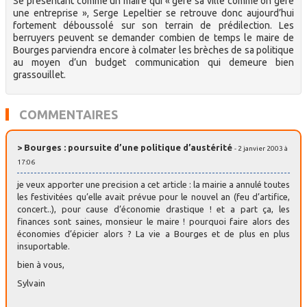
Se présentant comme un maire qui « gère sa ville comme on gère
une entreprise », Serge Lepeltier se retrouve donc aujourd’hui
fortement déboussolé sur son terrain de prédilection. Les
berruyers peuvent se demander combien de temps le maire de
Bourges parviendra encore à colmater les brèches de sa politique
au moyen d’un budget communication qui demeure bien
grassouillet.
COMMENTAIRES
> Bourges : poursuite d’une politique d’austérité
- 2 janvier 2003 à
17:06
je veux apporter une precision a cet article : la mairie a annulé toutes
les festivitées qu’elle avait prévue pour le nouvel an (feu d’artifice,
concert..), pour cause d’économie drastique ! et a part ça, les
finances sont saines, monsieur le maire ! pourquoi faire alors des
économies d’épicier alors ? La vie a Bourges et de plus en plus
insuportable.
bien à vous,
Sylvain