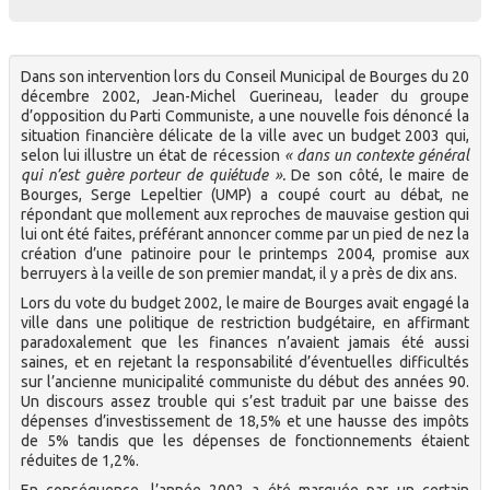
Dans son intervention lors du Conseil Municipal de Bourges du 20
décembre 2002, Jean-Michel Guerineau, leader du groupe
d’opposition du Parti Communiste, a une nouvelle fois dénoncé la
situation financière délicate de la ville avec un budget 2003 qui,
selon lui illustre un état de récession
« dans un contexte général
qui n’est guère porteur de quiétude ».
De son côté, le maire de
Bourges, Serge Lepeltier (UMP) a coupé court au débat, ne
répondant que mollement aux reproches de mauvaise gestion qui
lui ont été faites, préférant annoncer comme par un pied de nez la
création d’une patinoire pour le printemps 2004, promise aux
berruyers à la veille de son premier mandat, il y a près de dix ans.
Lors du vote du budget 2002, le maire de Bourges avait engagé la
ville dans une politique de restriction budgétaire, en affirmant
paradoxalement que les finances n’avaient jamais été aussi
saines, et en rejetant la responsabilité d’éventuelles difficultés
sur l’ancienne municipalité communiste du début des années 90.
Un discours assez trouble qui s’est traduit par une baisse des
dépenses d’investissement de 18,5% et une hausse des impôts
de 5% tandis que les dépenses de fonctionnements étaient
réduites de 1,2%.
En conséquence, l’année 2002 a été marquée par un certain