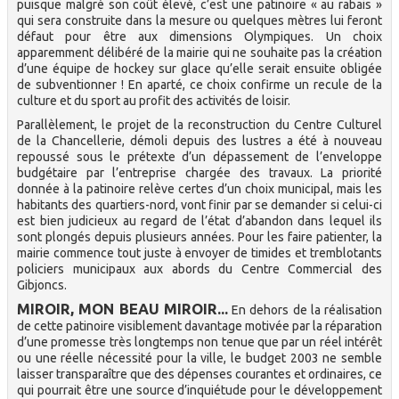
puisque malgré son coût élevé, c’est une patinoire « au rabais »
qui sera construite dans la mesure ou quelques mètres lui feront
défaut pour être aux dimensions Olympiques. Un choix
apparemment délibéré de la mairie qui ne souhaite pas la création
d’une équipe de hockey sur glace qu’elle serait ensuite obligée
de subventionner ! En aparté, ce choix confirme un recule de la
culture et du sport au profit des activités de loisir.
Parallèlement, le projet de la reconstruction du Centre Culturel
de la Chancellerie, démoli depuis des lustres a été à nouveau
repoussé sous le prétexte d’un dépassement de l’enveloppe
budgétaire par l’entreprise chargée des travaux. La priorité
donnée à la patinoire relève certes d’un choix municipal, mais les
habitants des quartiers-nord, vont finir par se demander si celui-ci
est bien judicieux au regard de l’état d’abandon dans lequel ils
sont plongés depuis plusieurs années. Pour les faire patienter, la
mairie commence tout juste à envoyer de timides et tremblotants
policiers municipaux aux abords du Centre Commercial des
Gibjoncs.
MIROIR, MON BEAU MIROIR...
En dehors de la réalisation
de cette patinoire visiblement davantage motivée par la réparation
d’une promesse très longtemps non tenue que par un réel intérêt
ou une réelle nécessité pour la ville, le budget 2003 ne semble
laisser transparaître que des dépenses courantes et ordinaires, ce
qui pourrait être une source d’inquiétude pour le développement