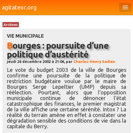
agitateur.org
Éditoriaux
Archives
Bourges & le Cher
VIE MUNICIPALE
Société
Bourges : poursuite d’une
politique d’austérité
Culture
jeudi 26 décembre 2002 à 21:06, par
Charles-Henry Sadien
Médias
Le vote du budget 2003 de la ville de Bourges
confirme une poursuite de la politique de
Dossiers
restriction budgétaire voulue par le maire de
Bourges Serge Lepeltier (UMP) depuis sa
Brèves
réélection. Pourtant, alors que l’opposition
municipale continue de dénoncer l’état
catastrophique des finances, le premier magistrat
de la ville affiche une certaine sérénité. Intox ? La
réalité du terrain amène en effet à constater une
dégradation sensible des conditions de vie dans la
capitale du Berry.