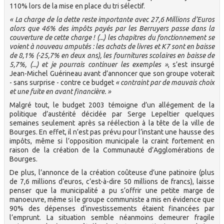
110% lors de la mise en place du tri sélectif.
« La charge de la dette reste importante avec 27,6 Millions d’Euros
alors que 46% des impôts payés par les Berruyers passe dans la
couverture de cette charge ! (...) les chapitres du fonctionnement se
voient à nouveau amputés : les achats de livres et K7 sont en baisse
de 8,1% (-25,7% en deux ans), les fournitures scolaires en baisse de
5,7%, (...) et je pourrais continuer les exemples »
, s’est insurgé
Jean-Michel Guérineau avant d’annoncer que son groupe voterait
- sans surprise - contre ce budget
« contraint par de mauvais choix
et une fuite en avant financière. »
Malgré tout, le budget 2003 témoigne d’un allégement de la
politique d’austérité décidée par Serge Lepeltier quelques
semaines seulement après sa réélection à la tête de la ville de
Bourges. En effet, il n’est pas prévu pour l’instant une hausse des
impôts, même si l’opposition municipale la craint fortement en
raison de la création de la Communauté d’Agglomérations de
Bourges.
De plus, l’annonce de la création coûteuse d’une patinoire (plus
de 7,6 millions d’euros, c’est-à-dire 50 millions de francs), laisse
penser que la municipalité a pu s’offrir une petite marge de
manoeuvre, même si le groupe communiste a mis en évidence que
90% des dépenses d’investissements étaient financées par
l’emprunt. La situation semble néanmoins demeurer fragile