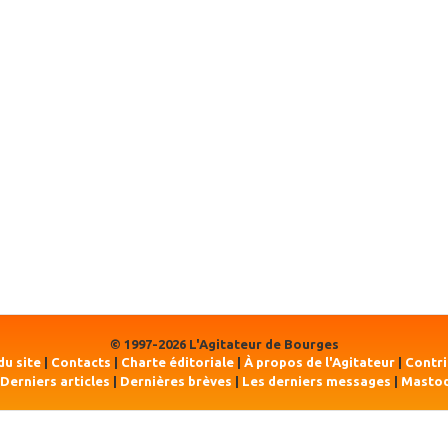
© 1997-2026 L'Agitateur de Bourges
du site
|
Contacts
|
Charte éditoriale
|
À propos de l'Agitateur
|
Contr
Derniers articles
|
Dernières brèves
|
Les derniers messages
|
Masto