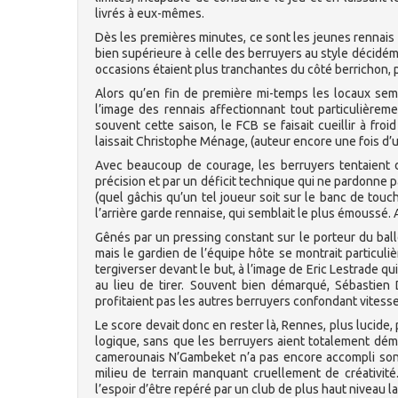
livrés à eux-mêmes.
Dès les premières minutes, ce sont les jeunes rennais q
bien supérieure à celle des berruyers au style décidéme
occasions étaient plus tranchantes du côté berrichon, 
Alors qu’en fin de première mi-temps les locaux semb
l’image des rennais affectionnant tout particulièrem
souvent cette saison, le FCB se faisait cueillir à fr
laissait Christophe Ménage, (auteur encore une fois d’
Avec beaucoup de courage, les berruyers tentaient 
précision et par un déficit technique qui ne pardonne 
(quel gâchis qu’un tel joueur soit sur le banc de touc
l’arrière garde rennaise, qui semblait le plus émoussé.
Gênés par un pressing constant sur le porteur du bal
mais le gardien de l’équipe hôte se montrait particuli
tergiverser devant le but, à l’image de Eric Lestrade 
au lieu de tirer. Souvent bien démarqué, Sébastien
profitaient pas les autres berruyers confondant vitesse 
Le score devait donc en rester là, Rennes, plus lucide,
logique, sans que les berruyers aient totalement dém
camerounais N’Gambeket n’a pas encore accompli son 
milieu de terrain manquant cruellement de créativit
l’espoir d’être repéré par un club de plus haut niveau l