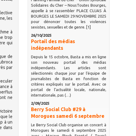
Solidaires du Cher – NousToutes Bourges,
appelle à se rassembler PLACE CUJAS À
lective
BOURGES LE SAMEDI 29 NOVEMBRE 2025
ne, les
pour dénoncer toutes les violences
sexistes, sexuelles et de genre. [1]
ythme à
26/10/2025
me trop
Portail des médias
ère qui
indépendants
nque de
Depuis le 15 octobre, Basta a mis en ligne
Dubroca
son nouveau portail des médias
rès par
indépendants. Les articles sont
sélectionnés chaque jour par l’équipe de
journalistes de Basta en fonction de
reculer
critères expliqués sur le portail. Avec ce
dance à
portail de l’actualité locale, nationale,
perflus
internationale, pas (…)
dont ne
2/09/2025
Berry Social Club #29 à
ictoire
Morogues samedi 6 septembre
 que le
up à un
Le Berry Social Club organise un concert à
me dans
Morogues le samedi 6 septembre 2025
avec : Marave (Rock Frontal / Tours)