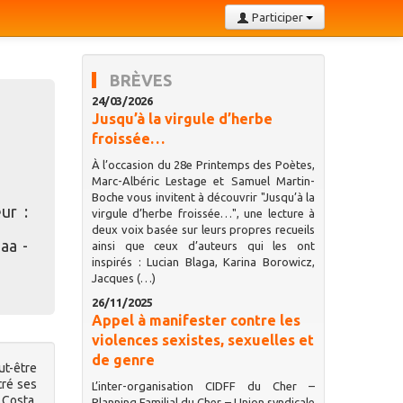
Participer
BRÈVES
24/03/2026
Jusqu’à la virgule d’herbe
froissée…
À l’occasion du 28e Printemps des Poètes,
Marc-Albéric Lestage et Samuel Martin-
Boche vous invitent à découvrir "Jusqu’à la
ur :
virgule d’herbe froissée…", une lecture à
deux voix basée sur leurs propres recueils
aa -
ainsi que ceux d’auteurs qui les ont
inspirés : Lucian Blaga, Karina Borowicz,
Jacques (…)
26/11/2025
Appel à manifester contre les
violences sexistes, sexuelles et
de genre
ut-être
tré ses
L’inter-organisation CIDFF du Cher –
 Costa,
Planning Familial du Cher – Union syndicale