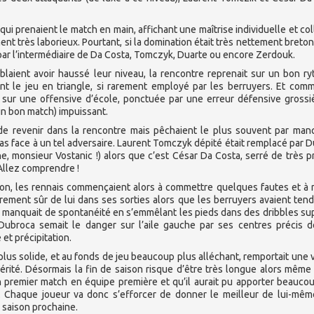
ui prenaient le match en main, affichant une maîtrise individuelle et col
nt très laborieux. Pourtant, si la domination était très nettement breton
par l’intermédiaire de Da Costa, Tomczyk, Duarte ou encore Zerdouk.
laient avoir haussé leur niveau, la rencontre reprenait sur un bon r
ent le jeu en triangle, si rarement employé par les berruyers. Et com
oid sur une offensive d’école, ponctuée par une erreur défensive grossi
un bon match) impuissant.
de revenir dans la rencontre mais pêchaient le plus souvent par ma
pas face à un tel adversaire. Laurent Tomczyk dépité était remplacé par 
he, monsieur Vostanic !) alors que c’est César Da Costa, serré de très p
 Allez comprendre !
lon, les rennais commençaient alors à commettre quelques fautes et à 
èrement sûr de lui dans ses sorties alors que les berruyers avaient ten
qui manquait de spontanéité en s’emmêlant les pieds dans des dribbles su
 Dubroca semait le danger sur l’aile gauche par ses centres précis 
et précipitation.
 plus solide, et au fonds de jeu beaucoup plus alléchant, remportait une v
érité. Désormais la fin de saison risque d’être très longue alors même
premier match en équipe première et qu’il aurait pu apporter beauco
é. Chaque joueur va donc s’efforcer de donner le meilleur de lui-mê
a saison prochaine.