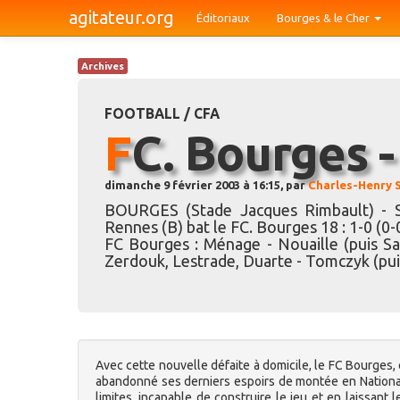
agitateur.org
Éditoriaux
Bourges & le Cher
Archives
FOOTBALL / CFA
FC. Bourges -
dimanche 9 février 2003 à 16:15, par
Charles-Henry 
BOURGES (Stade Jacques Rimbault) - S
Rennes (B) bat le FC. Bourges 18 : 1-0 (0-
FC Bourges : Ménage - Nouaille (puis Sas
Zerdouk, Lestrade, Duarte - Tomczyk (pui
Avec cette nouvelle défaite à domicile, le FC Bourges,
abandonné ses derniers espoirs de montée en National p
limites, incapable de construire le jeu et en laissant