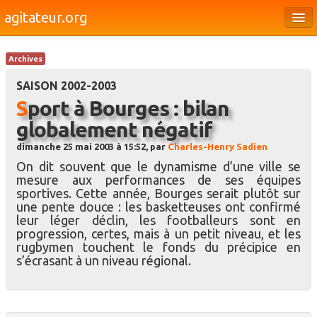
agitateur.org
Éditoriaux
Archives
Bourges & le Cher
SAISON 2002-2003
Société
Sport à Bourges : bilan
globalement négatif
Culture
dimanche 25 mai 2003 à 15:52, par
Charles-Henry Sadien
Médias
On dit souvent que le dynamisme d’une ville se
mesure aux performances de ses équipes
Dossiers
sportives. Cette année, Bourges serait plutôt sur
une pente douce : les basketteuses ont confirmé
Brèves
leur léger déclin, les footballeurs sont en
progression, certes, mais à un petit niveau, et les
rugbymen touchent le fonds du précipice en
s’écrasant à un niveau régional.