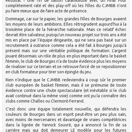
Résultat ? Une fin de saison calamiteuse avec un Final Four
complètement raté et des play-off où les filles du CJMBB n’ont
pu faire mieux que de faire acte de présence.
Dommage, car sur le papier, les grandes filles de Bourges avaient
les moyens de leurs ambitions. Elles rétrogradent aujourd’hui à la
troisième place de la hiérarchie nationale. Mais ce relatif échec
devrait être salvateur, puisqu’un nouveau projet sur trois ans a été
mis en place par l’équipe dirigeante, qui ne sera pas basé sur un
recrutement à outrance comme cela a été fait à Bourges jusqu’à
présent mais sur une véritable politique de formation. L’argent
jouant désormais un rôle de plus en plus important dans le basket
féminin, le club de Bourges n’a de toute évidence plus les moyens
de rivaliser sur ce terrain et se retrouve forcé de se repositionner
en club formateur pour tirer son épingle du jeu.
Rien n’indique que le CJMBB redeviendra à coup sûr le premier
club européen de basket féminin, mais il se prémunie de toute
évidence contre une chute spectaculaire (et inévitable si le club
avait continué dans la même voie) comme ont pu la connaître des
clubs comme Challes ou Clermont-Ferrand.
C’est donc une équipe totalement nouvelle, qui défendra les
couleurs de Bourges dans un esprit peut-être un peu plus sain,
avec moins de mercenaires et davantage de vraies compétitrices
dans la lignée de Yannick Souvré, qui a annoncé la fin de sa
carrière mais qui doit demeurer LE modèle pour les futures