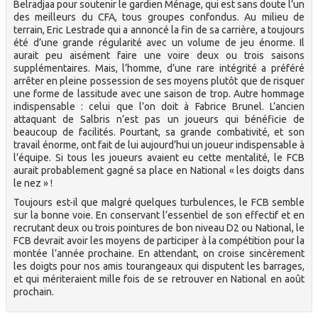
Belradjaa pour soutenir le gardien Ménage, qui est sans doute l’un
des meilleurs du CFA, tous groupes confondus. Au milieu de
terrain, Eric Lestrade qui a annoncé la fin de sa carrière, a toujours
été d’une grande régularité avec un volume de jeu énorme. Il
aurait peu aisément faire une voire deux ou trois saisons
supplémentaires. Mais, l’homme, d’une rare intégrité a préféré
arrêter en pleine possession de ses moyens plutôt que de risquer
une forme de lassitude avec une saison de trop. Autre hommage
indispensable : celui que l’on doit à Fabrice Brunel. L’ancien
attaquant de Salbris n’est pas un joueurs qui bénéficie de
beaucoup de facilités. Pourtant, sa grande combativité, et son
travail énorme, ont fait de lui aujourd’hui un joueur indispensable à
l’équipe. Si tous les joueurs avaient eu cette mentalité, le FCB
aurait probablement gagné sa place en National « les doigts dans
le nez » !
Toujours est-il que malgré quelques turbulences, le FCB semble
sur la bonne voie. En conservant l’essentiel de son effectif et en
recrutant deux ou trois pointures de bon niveau D2 ou National, le
FCB devrait avoir les moyens de participer à la compétition pour la
montée l’année prochaine. En attendant, on croise sincèrement
les doigts pour nos amis tourangeaux qui disputent les barrages,
et qui mériteraient mille fois de se retrouver en National en août
prochain.