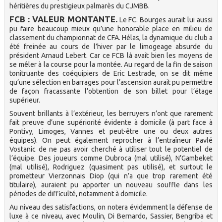
héritières du prestigieux palmarès du CJMBB.
FCB : VALEUR MONTANTE.
Le FC. Bourges aurait lui aussi
pu faire beaucoup mieux qu’une honorable place en milieu de
classement du championnat de CFA. Hélas, la dynamique du club a
été freinée au cours de l’hiver par le limogeage absurde du
président Arnaud Lebert. Car ce FCB là avait bien les moyens de
se mêler à la course pour la montée. Au regard de la fin de saison
tonitruante des coéquipiers de Eric Lestrade, on se dit même
qu’une sélection en barrages pour l’ascension aurait pu permettre
de façon fracassante l’obtention de son billet pour l’étage
supérieur.
Souvent brillants à l’extérieur, les berruyers n’ont que rarement
fait preuve d’une supériorité évidente à domicile (à part face à
Pontivy, Limoges, Vannes et peut-être une ou deux autres
équipes). On peut également reprocher à l’entraîneur Pavlé
Vostanic de ne pas avoir cherché à utiliser tout le potentiel de
l’équipe. Des joueurs comme Dubroca (mal utilisé), N’Gambeket
(mal utilisé), Rodriguez (quasiment pas utilisé), et surtout le
prometteur Vierzonnais Diop (qui n’a que trop rarement été
titulaire), auraient pu apporter un nouveau souffle dans les
périodes de difficulté, notamment à domicile.
Au niveau des satisfactions, on notera évidemment la défense de
luxe à ce niveau, avec Moulin, Di Bernardo, Sassier, Bengriba et