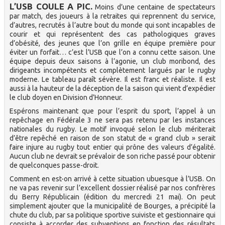
L’USB COULE A PIC.
Moins d’une centaine de spectateurs
par match, des joueurs à la retraites qui reprennent du service,
d’autres, recrutés à l’autre bout du monde qui sont incapables de
courir et qui représentent des cas pathologiques graves
d’obésité, des jeunes que l’on grille en équipe première pour
éviter un forfait… c’est l’USB que l’on a connu cette saison. Une
équipe depuis deux saisons à l’agonie, un club moribond, des
dirigeants incompétents et complètement largués par le rugby
moderne. Le tableau paraît sévère. Il est franc et réaliste. Il est
aussi à la hauteur de la déception de la saison qui vient d’expédier
le club doyen en Division d’Honneur.
Espérons maintenant que pour l’esprit du sport, l’appel à un
repêchage en Fédérale 3 ne sera pas retenu par les instances
nationales du rugby. Le motif invoqué selon le club mériterait
d’être repêché en raison de son statut de « grand club » serait
faire injure au rugby tout entier qui prône des valeurs d’égalité.
Aucun club ne devrait se prévaloir de son riche passé pour obtenir
de quelconques passe-droit.
Comment en est-on arrivé à cette situation ubuesque à l’USB. On
ne va pas revenir sur l’excellent dossier réalisé par nos confrères
du Berry Républicain (édition du mercredi 21 mai). On peut
simplement ajouter que la municipalité de Bourges, a précipité la
chute du club, par sa politique sportive suiviste et gestionnaire qui
consiste à accorder des subventions en fonction des résultats