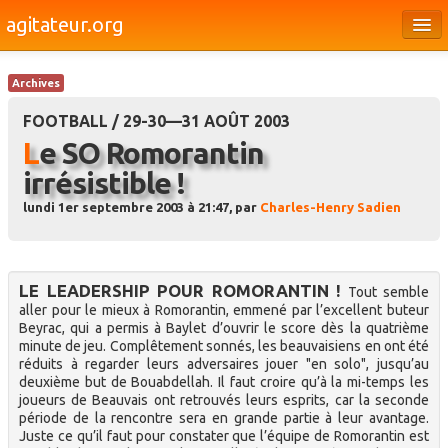
agitateur.org
Éditoriaux
Archives
Bourges & le Cher
FOOTBALL / 29-30—31 AOÛT 2003
Société
Le SO Romorantin
irrésistible !
Culture
lundi 1er septembre 2003 à 21:47, par
Charles-Henry Sadien
Médias
Dossiers
LE LEADERSHIP POUR ROMORANTIN !
Tout semble
Brèves
aller pour le mieux à Romorantin, emmené par l’excellent buteur
Beyrac, qui a permis à Baylet d’ouvrir le score dès la quatrième
minute de jeu. Complêtement sonnés, les beauvaisiens en ont été
réduits à regarder leurs adversaires jouer "en solo", jusqu’au
deuxième but de Bouabdellah. Il faut croire qu’à la mi-temps les
joueurs de Beauvais ont retrouvés leurs esprits, car la seconde
période de la rencontre sera en grande partie à leur avantage.
Juste ce qu’il faut pour constater que l’équipe de Romorantin est