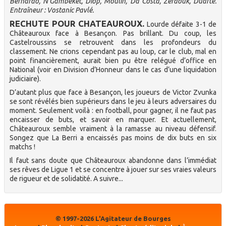
Bernardo, N’Gambeket, Diop, Moulin, Da Costa, Zerdouk, Duarte.
Entraîneur : Vostanic Pavlé.
RECHUTE POUR CHATEAUROUX.
Lourde défaite 3-1 de
Châteauroux face à Besançon. Pas brillant. Du coup, les
Castelroussins se retrouvent dans les profondeurs du
classement. Ne crions cependant pas au loup, car le club, mal en
point financièrement, aurait bien pu être relégué d’office en
National (voir en Division d’Honneur dans le cas d’une liquidation
judiciaire).
D’autant plus que face à Besançon, les joueurs de Victor Zvunka
se sont révélés bien supérieurs dans le jeu à leurs adversaires du
moment. Seulement voilà : en football, pour gagner, il ne faut pas
encaisser de buts, et savoir en marquer. Et actuellement,
Châteauroux semble vraiment à la ramasse au niveau défensif.
Songez que La Berri a encaissés pas moins de dix buts en six
matchs !
Il faut sans doute que Châteauroux abandonne dans l’immédiat
ses rêves de Ligue 1 et se concentre à jouer sur ses vraies valeurs
de rigueur et de solidatité. A suivre...
© 1997-2026 L'Agitateur de Bourges