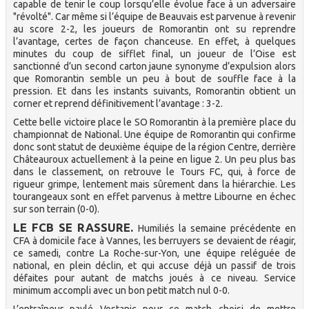
capable de tenir le coup lorsqu’elle évolue face à un adversaire
"révolté". Car même si l’équipe de Beauvais est parvenue à revenir
au score 2-2, les joueurs de Romorantin ont su reprendre
l’avantage, certes de façon chanceuse. En effet, à quelques
minutes du coup de sifflet final, un joueur de l’Oise est
sanctionné d’un second carton jaune synonyme d’expulsion alors
que Romorantin semble un peu à bout de souffle face à la
pression. Et dans les instants suivants, Romorantin obtient un
corner et reprend définitivement l’avantage : 3-2.
Cette belle victoire place le SO Romorantin à la première place du
championnat de National. Une équipe de Romorantin qui confirme
donc sont statut de deuxième équipe de la région Centre, derrière
Châteauroux actuellement à la peine en ligue 2. Un peu plus bas
dans le classement, on retrouve le Tours FC, qui, à force de
rigueur grimpe, lentement mais sûrement dans la hiérarchie. Les
tourangeaux sont en effet parvenus à mettre Libourne en échec
sur son terrain (0-0).
LE FCB SE RASSURE.
Humiliés la semaine précédente en
CFA à domicile face à Vannes, les berruyers se devaient de réagir,
ce samedi, contre La Roche-sur-Yon, une équipe reléguée de
national, en plein déclin, et qui accuse déjà un passif de trois
défaites pour autant de matchs joués à ce niveau. Service
minimum accompli avec un bon petit match nul 0-0.
L’entraîneur pavlé Vostanic pour ce match choisi de mettre