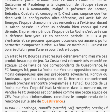
Guillaumin et Pasdeloup à la disposition de l’équipe réserve
(défaite 3-1 à Romorantin, malgré la présence de Korman,
Belradjaa, Guebels et compagnie !). C’est sans surprise que l’on
découvrait la configuration ultra-défensive, qui avait fait de
Bourges l’équipe championne des rencontres à l’extérieur durant
la saison passée. Et c’est un scénario bien connu qui s’est
déroulé. En première période, l’équipe de La Roche s’est usée sur
la défense berruyère. Et en seconde période, le FCB a pu
s’enhardir et se procurer quelques occasions qui auraient pu lui
permettre d’empocher la mise. Au final, ce match nul 0-0 n’est un
bon résultat ni pour l’une, ni pour l’autre équipe.
En effet, le FC Bourges s’est rassuré défensivement, mais n’a pas
produit beaucoup de jeu. Da Costa s’est retrouvé très esseulé en
attaque. Et de l’avis de nos correspondants de Ouest-France, le
FC Bourges fut, pour La Roche-sur-Yon, une opposition beaucoup
moins dangereuses que ses précédents adversaires, Pontivy ou
Bordeaux... que les coéquipiers de Di Bernardo rencontreront
samedi prochain (rencontre programmée à 18h30). Du côté de La
Roche-sur-Yon, l’objectif était la victoire, dans la mesure où, en
Vendée, le FC Bourges est considéré comme une petite équipe de
CFA. Pour plus d’informations, consultez le compte rendu de la
rencontre sur le site de
Ouest-France
BOURGES : Ménage, Nouaille (Merabti, 58’), Bengriba, Sassier, Di