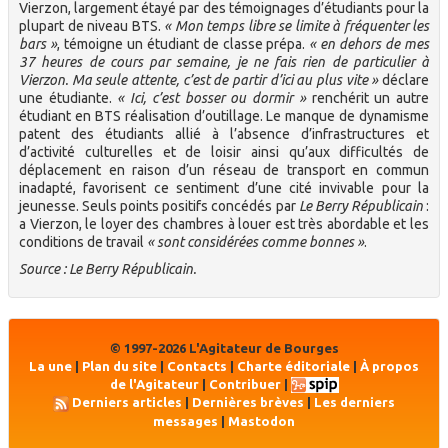
Vierzon, largement étayé par des témoignages d’étudiants pour la
plupart de niveau BTS.
« Mon temps libre se limite à fréquenter les
bars »
, témoigne un étudiant de classe prépa.
« en dehors de mes
37 heures de cours par semaine, je ne fais rien de particulier à
Vierzon. Ma seule attente, c’est de partir d’ici au plus vite »
déclare
une étudiante.
« Ici, c’est bosser ou dormir »
renchérit un autre
étudiant en BTS réalisation d’outillage. Le manque de dynamisme
patent des étudiants allié à l’absence d’infrastructures et
d’activité culturelles et de loisir ainsi qu’aux difficultés de
déplacement en raison d’un réseau de transport en commun
inadapté, favorisent ce sentiment d’une cité invivable pour la
jeunesse. Seuls points positifs concédés par
Le Berry Républicain
:
a Vierzon, le loyer des chambres à louer est très abordable et les
conditions de travail
« sont considérées comme bonnes »
.
Source : Le Berry Républicain.
© 1997-2026 L'Agitateur de Bourges
La une
|
Plan du site
|
Contacts
|
Charte éditoriale
|
À propos
de l'Agitateur
|
Contribuer
|
Derniers articles
|
Dernières brèves
|
Les derniers
messages
|
Mastodon