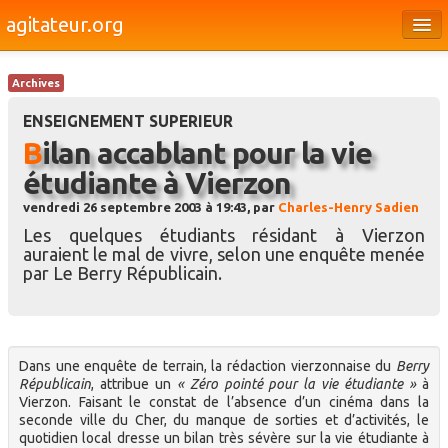
agitateur.org
Éditoriaux
Archives
Bourges & le Cher
ENSEIGNEMENT SUPERIEUR
Société
Bilan accablant pour la vie
étudiante à Vierzon
Culture
vendredi 26 septembre 2003 à 19:43, par
Charles-Henry Sadien
Médias
Les quelques étudiants résidant à Vierzon
auraient le mal de vivre, selon une enquête menée
Dossiers
par Le Berry Républicain.
Brèves
Dans une enquête de terrain, la rédaction vierzonnaise du
Berry
Républicain
, attribue un
« Zéro pointé pour la vie étudiante »
à
Vierzon. Faisant le constat de l’absence d’un cinéma dans la
seconde ville du Cher, du manque de sorties et d’activités, le
quotidien local dresse un bilan très sévère sur la vie étudiante à