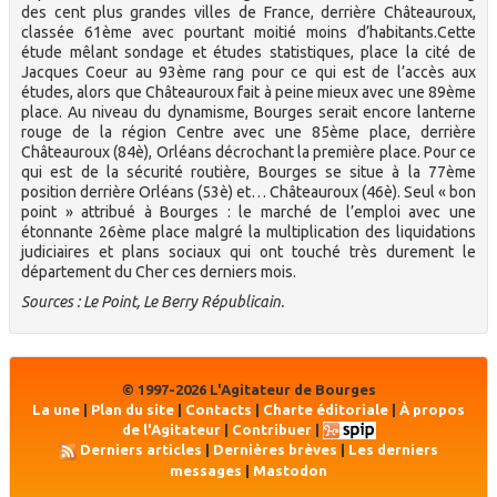
des cent plus grandes villes de France, derrière Châteauroux,
classée 61ème avec pourtant moitié moins d’habitants.Cette
étude mêlant sondage et études statistiques, place la cité de
Jacques Coeur au 93ème rang pour ce qui est de l’accès aux
études, alors que Châteauroux fait à peine mieux avec une 89ème
place. Au niveau du dynamisme, Bourges serait encore lanterne
rouge de la région Centre avec une 85ème place, derrière
Châteauroux (84è), Orléans décrochant la première place. Pour ce
qui est de la sécurité routière, Bourges se situe à la 77ème
position derrière Orléans (53è) et… Châteauroux (46è). Seul « bon
point » attribué à Bourges : le marché de l’emploi avec une
étonnante 26ème place malgré la multiplication des liquidations
judiciaires et plans sociaux qui ont touché très durement le
département du Cher ces derniers mois.
Sources : Le Point, Le Berry Républicain.
© 1997-2026 L'Agitateur de Bourges
La une
|
Plan du site
|
Contacts
|
Charte éditoriale
|
À propos
de l'Agitateur
|
Contribuer
|
Derniers articles
|
Dernières brèves
|
Les derniers
messages
|
Mastodon