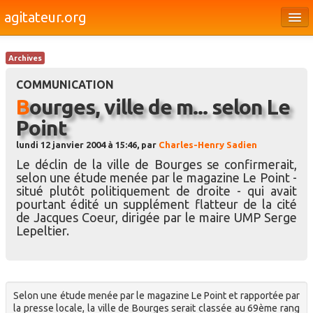
agitateur.org
Éditoriaux
Archives
Bourges & le Cher
COMMUNICATION
Société
Bourges, ville de m... selon Le
Point
Culture
lundi 12 janvier 2004 à 15:46, par
Charles-Henry Sadien
Médias
Le déclin de la ville de Bourges se confirmerait,
selon une étude menée par le magazine Le Point -
Dossiers
situé plutôt politiquement de droite - qui avait
pourtant édité un supplément flatteur de la cité
Brèves
de Jacques Coeur, dirigée par le maire UMP Serge
Lepeltier.
Selon une étude menée par le magazine Le Point et rapportée par
la presse locale, la ville de Bourges serait classée au 69ème rang