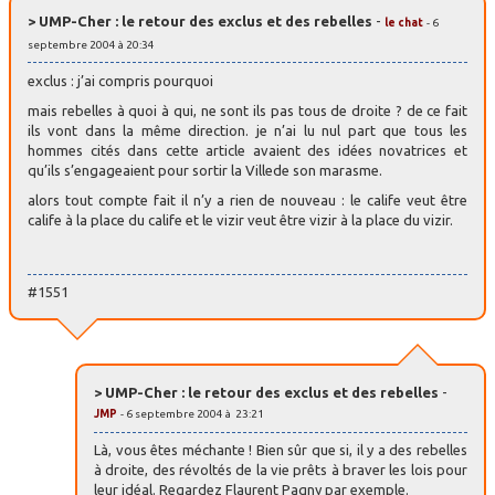
> UMP-Cher : le retour des exclus et des rebelles
-
le chat
- 6
septembre 2004 à 20:34
exclus : j’ai compris pourquoi
mais rebelles à quoi à qui, ne sont ils pas tous de droite ? de ce fait
ils vont dans la même direction. je n’ai lu nul part que tous les
hommes cités dans cette article avaient des idées novatrices et
qu’ils s’engageaient pour sortir la Villede son marasme.
alors tout compte fait il n’y a rien de nouveau : le calife veut être
calife à la place du calife et le vizir veut être vizir à la place du vizir.
#1551
> UMP-Cher : le retour des exclus et des rebelles
-
JMP
- 6 septembre 2004 à 23:21
Là, vous êtes méchante ! Bien sûr que si, il y a des rebelles
à droite, des révoltés de la vie prêts à braver les lois pour
leur idéal. Regardez Flaurent Pagny par exemple.