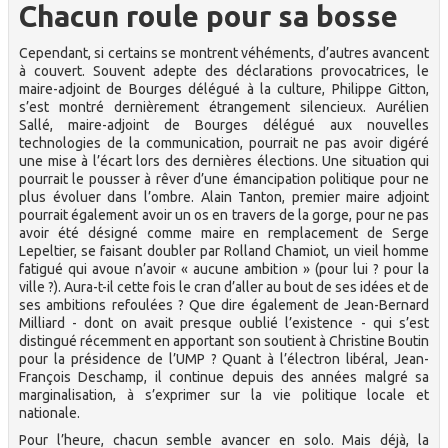
Chacun roule pour sa bosse
Cependant, si certains se montrent véhéments, d’autres avancent
à couvert. Souvent adepte des déclarations provocatrices, le
maire-adjoint de Bourges délégué à la culture, Philippe Gitton,
s’est montré dernièrement étrangement silencieux. Aurélien
Sallé, maire-adjoint de Bourges délégué aux nouvelles
technologies de la communication, pourrait ne pas avoir digéré
une mise à l’écart lors des dernières élections. Une situation qui
pourrait le pousser à rêver d’une émancipation politique pour ne
plus évoluer dans l’ombre. Alain Tanton, premier maire adjoint
pourrait également avoir un os en travers de la gorge, pour ne pas
avoir été désigné comme maire en remplacement de Serge
Lepeltier, se faisant doubler par Rolland Chamiot, un vieil homme
fatigué qui avoue n’avoir « aucune ambition » (pour lui ? pour la
ville ?). Aura-t-il cette fois le cran d’aller au bout de ses idées et de
ses ambitions refoulées ? Que dire également de Jean-Bernard
Milliard - dont on avait presque oublié l’existence - qui s’est
distingué récemment en apportant son soutient à Christine Boutin
pour la présidence de l’UMP ? Quant à l’électron libéral, Jean-
François Deschamp, il continue depuis des années malgré sa
marginalisation, à s’exprimer sur la vie politique locale et
nationale.
Pour l’heure, chacun semble avancer en solo. Mais déjà, la