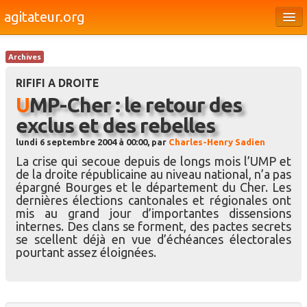
agitateur.org
Éditoriaux
Archives
Bourges & le Cher
RIFIFI A DROITE
Société
UMP-Cher : le retour des
exclus et des rebelles
Culture
lundi 6 septembre 2004 à 00:00, par
Charles-Henry Sadien
Médias
La crise qui secoue depuis de longs mois l’UMP et
de la droite républicaine au niveau national, n’a pas
Dossiers
épargné Bourges et le département du Cher. Les
dernières élections cantonales et régionales ont
Brèves
mis au grand jour d’importantes dissensions
internes. Des clans se forment, des pactes secrets
se scellent déjà en vue d’échéances électorales
pourtant assez éloignées.