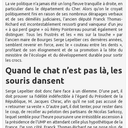
La vie politique n’a jamais été un long fleuve tranquille à droite, en
particulier dans le département du Cher. Alors qu’on le croyait
politiquement fini en raison de ses nombreux dérapages verbaux
et de ses démêlés judiciaires, l’ancien député Franck Thomas-
Richard est incontestablement ressorti grand vainqueur d’un jeu
« à qui perd gagne » où Rémy Pointereau pourrait également se
distinguer. Tous les frustrés et les « mis sur la touche » par
l’ancien maire de Bourges Serge Lepeltier ces dernières années,
semblent revenir en force, avec le « couteau entre les dents »,
profitant de son éloignement et de sa promotion à la tête du
ministère de l’écologie et du développement durable pour sortir
les crocs.
Quand le chat n’est pas là, les
souris dansent
Serge Lepeltier doit donc faire face à un dilemme. D’une part, il
doit prouver sa fidélité indéfectible à l’égard du Président de la
République, M. Jacques Chirac, afin qu’il ne soit pas accusé de
« retourner sa veste ». D’autre part, il doit tenter, pour rester dans
le coup, de recoller au peloton des partisans de Nicolas Sarkosy,
lequel semble pour l’heure poursuivre une irrésistible ascension à
la présidence de l’UMP en attendant celle plus hypothétique de la
France. De son côté, Franck Thomas-Richard ne se pose plus de