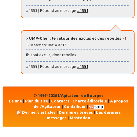
#1553 | Répond au message
#1551
> UMP-Cher : le retour des exclus et des rebelles
-
f
-
10 septembre 2004 à 09:47
ils sont exclus, donc rebelles
#1559 | Répond au message
#1551
© 1997-2026 L'Agitateur de Bourges
La une
|
Plan du site
|
Contacts
|
Charte éditoriale
|
À propos
de l'Agitateur
|
Contribuer
|
Derniers articles
|
Dernières brèves
|
Les derniers
messages
|
Mastodon