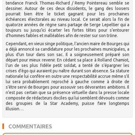
tendance Franck Thomas-Richard / Remy Pointereau semble se
dessiner. Autour de ces deux dissidents, le gang des loosers
pourrait bien être le ticket gagnant pour les prochaines
échéances électorales au niveau local. Ce serait alors la fin de
quatorze années de règne sans partage de Serge Lepeltier qui a
toujours su jusqu’ici écarter les fortes têtes pour s’entourer
d’hommes faibles et malléables afin de rester sur son trône.
Cependant, en vieux singe politique, l’ancien maire de Bourges qui
a déjà annoncé sa candidature pour les prochaines municipales, a
plus d’un tour dans son sac. Il a soigneusement préparé son
départ pour mieux revenir. En cédant sa place à Rolland Chamiot,
l’un de ses plus fidèle petit soldat, a tenté de s’épargner les
crises d’égo qui auraient pu naître durant son absence. Sa stature
nationale lui confère en outre une respectabilité accrue même s’il
lui sera probablement reproché à gauche comme à droite de
s’être servi de Bourges pour assouvir ses dévorantes ambitions. Il
n’est pas certain que sa présence virtuelle dans la presse locale
composée de rédacteurs dociles qui lui semblent dévoués comme
des groupies de la Star Academy, puisse faire longtemps
illusion…
COMMENTAIRES