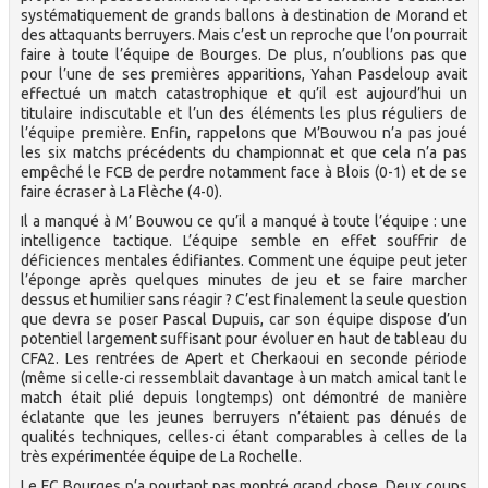
systématiquement de grands ballons à destination de Morand et
des attaquants berruyers. Mais c’est un reproche que l’on pourrait
faire à toute l’équipe de Bourges. De plus, n’oublions pas que
pour l’une de ses premières apparitions, Yahan Pasdeloup avait
effectué un match catastrophique et qu’il est aujourd’hui un
titulaire indiscutable et l’un des éléments les plus réguliers de
l’équipe première. Enfin, rappelons que M’Bouwou n’a pas joué
les six matchs précédents du championnat et que cela n’a pas
empêché le FCB de perdre notamment face à Blois (0-1) et de se
faire écraser à La Flèche (4-0).
Il a manqué à M’ Bouwou ce qu’il a manqué à toute l’équipe : une
intelligence tactique. L’équipe semble en effet souffrir de
déficiences mentales édifiantes. Comment une équipe peut jeter
l’éponge après quelques minutes de jeu et se faire marcher
dessus et humilier sans réagir ? C’est finalement la seule question
que devra se poser Pascal Dupuis, car son équipe dispose d’un
potentiel largement suffisant pour évoluer en haut de tableau du
CFA2. Les rentrées de Apert et Cherkaoui en seconde période
(même si celle-ci ressemblait davantage à un match amical tant le
match était plié depuis longtemps) ont démontré de manière
éclatante que les jeunes berruyers n’étaient pas dénués de
qualités techniques, celles-ci étant comparables à celles de la
très expérimentée équipe de La Rochelle.
Le FC Bourges n’a pourtant pas montré grand chose. Deux coups