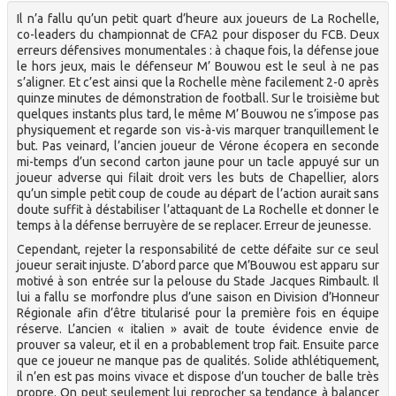
Il n’a fallu qu’un petit quart d’heure aux joueurs de La Rochelle,
co-leaders du championnat de CFA2 pour disposer du FCB. Deux
erreurs défensives monumentales : à chaque fois, la défense joue
le hors jeux, mais le défenseur M’ Bouwou est le seul à ne pas
s’aligner. Et c’est ainsi que la Rochelle mène facilement 2-0 après
quinze minutes de démonstration de football. Sur le troisième but
quelques instants plus tard, le même M’ Bouwou ne s’impose pas
physiquement et regarde son vis-à-vis marquer tranquillement le
but. Pas veinard, l’ancien joueur de Vérone écopera en seconde
mi-temps d’un second carton jaune pour un tacle appuyé sur un
joueur adverse qui filait droit vers les buts de Chapellier, alors
qu’un simple petit coup de coude au départ de l’action aurait sans
doute suffit à déstabiliser l’attaquant de La Rochelle et donner le
temps à la défense berruyère de se replacer. Erreur de jeunesse.
Cependant, rejeter la responsabilité de cette défaite sur ce seul
joueur serait injuste. D’abord parce que M’Bouwou est apparu sur
motivé à son entrée sur la pelouse du Stade Jacques Rimbault. Il
lui a fallu se morfondre plus d’une saison en Division d’Honneur
Régionale afin d’être titularisé pour la première fois en équipe
réserve. L’ancien « italien » avait de toute évidence envie de
prouver sa valeur, et il en a probablement trop fait. Ensuite parce
que ce joueur ne manque pas de qualités. Solide athlétiquement,
il n’en est pas moins vivace et dispose d’un toucher de balle très
propre. On peut seulement lui reprocher sa tendance à balancer