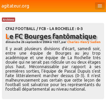
agitateur.org
Éditoriaux
Archives
Bourges & le Cher
CFA2 FOOTBALL / FCB - LA ROCHELLE : 0-3
Société
Le FC Bourges fantômatique
dimanche 26 septembre 2004 à 10:37, par
Charles-Henry Sadien
Culture
Il y avait plusieurs divisions d’écart, samedi soir,
Médias
entre une équipe de Bourges au jeu trop
académique et une équipe de La Rochelle très
Dossiers
douée qui ne serait pas ridicule un ou deux étages
plus haut. Méconnaissable par rapport à ses
Brèves
premières sorties, l’équipe de Pascal Dupuis s’est
faite littéralement marcher dessus (0-3). Il n’est
malheureusement pas certain que cette leçon de
football soit salvatrice pour les représentants du
football départemental au niveau national.