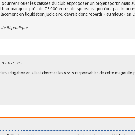
pour renflouer les caisses du club et proposer un projet sportif. Mais a
’il leur manquait près de 75.000 euros de sponsors qui n’ont pas honoré
ement en liquidation judiciaire, devrait donc repartir - au mieux - en D
elle République.
vier 2005 à 10:59
’investigation en allant chercher les
vrais
responsables de cette magouille p