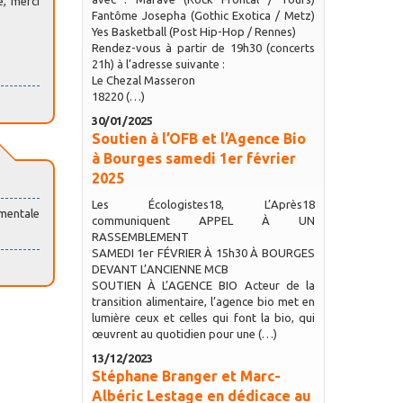
e, merci
Fantôme Josepha (Gothic Exotica / Metz)
Yes Basketball (Post Hip-Hop / Rennes)
Rendez-vous à partir de 19h30 (concerts
21h) à l’adresse suivante :
Le Chezal Masseron
18220 (…)
30/01/2025
Soutien à l’OFB et l’Agence Bio
à Bourges samedi 1er février
2025
Les Écologistes18, L’Après18
ementale
communiquent APPEL À UN
RASSEMBLEMENT
SAMEDI 1er FÉVRIER À 15h30 À BOURGES
DEVANT L’ANCIENNE MCB
SOUTIEN À L’AGENCE BIO Acteur de la
transition alimentaire, l’agence bio met en
lumière ceux et celles qui font la bio, qui
œuvrent au quotidien pour une (…)
13/12/2023
Stéphane Branger et Marc-
Albéric Lestage en dédicace au