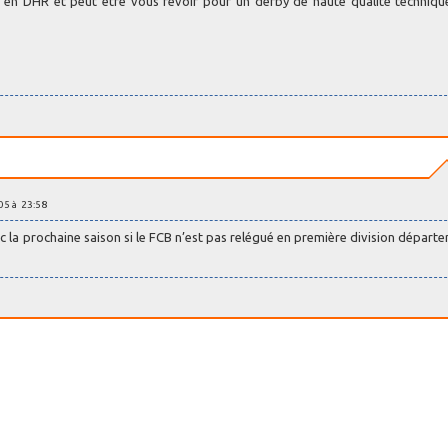
 en DHR et peut être vous revoir pour un derby de haute qualité techniqu
005 à 23:58
 la prochaine saison si le FCB n’est pas relégué en première division départ