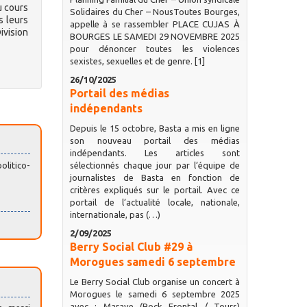
u cours
Solidaires du Cher – NousToutes Bourges,
s leurs
appelle à se rassembler PLACE CUJAS À
ivision
BOURGES LE SAMEDI 29 NOVEMBRE 2025
pour dénoncer toutes les violences
sexistes, sexuelles et de genre. [1]
26/10/2025
Portail des médias
indépendants
Depuis le 15 octobre, Basta a mis en ligne
son nouveau portail des médias
indépendants. Les articles sont
olitico-
sélectionnés chaque jour par l’équipe de
journalistes de Basta en fonction de
critères expliqués sur le portail. Avec ce
portail de l’actualité locale, nationale,
internationale, pas (…)
2/09/2025
Berry Social Club #29 à
Morogues samedi 6 septembre
Le Berry Social Club organise un concert à
Morogues le samedi 6 septembre 2025
avec : Marave (Rock Frontal / Tours)