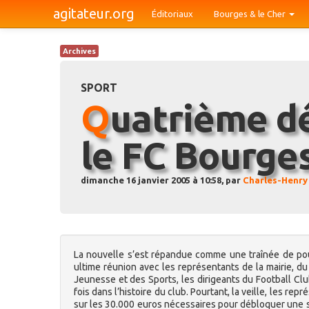
agitateur.org
Éditoriaux
Bourges & le Cher
Archives
SPORT
Quatrième dépôt de bilan pour
le FC Bourge
dimanche 16 janvier 2005 à 10:58, par
Charles-Henry
La nouvelle s’est répandue comme une traînée de poud
ultime réunion avec les représentants de la mairie, d
Jeunesse et des Sports, les dirigeants du Football Cl
fois dans l’histoire du club. Pourtant, la veille, les r
sur les 30.000 euros nécessaires pour débloquer une s