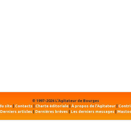
© 1997-2026 L'Agitateur de Bourges
du site
|
Contacts
|
Charte éditoriale
|
À propos de l'Agitateur
|
Contr
Derniers articles
|
Dernières brèves
|
Les derniers messages
|
Masto