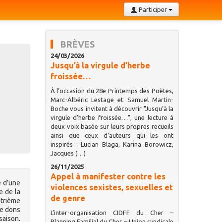
Participer
BRÈVES
24/03/2026
Jusqu’à la virgule d’herbe
froissée…
À l’occasion du 28e Printemps des Poètes,
Marc-Albéric Lestage et Samuel Martin-
Boche vous invitent à découvrir "Jusqu’à la
virgule d’herbe froissée…", une lecture à
deux voix basée sur leurs propres recueils
ainsi que ceux d’auteurs qui les ont
inspirés : Lucian Blaga, Karina Borowicz,
Jacques (…)
26/11/2025
Appel à manifester contre les
e d’une
violences sexistes, sexuelles et
e de la
de genre
atrième
de dons
L’inter-organisation CIDFF du Cher –
saison.
Planning Familial du Cher – Union syndicale