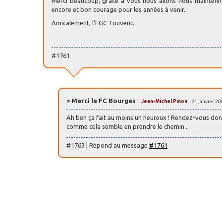
Merci beaucoup, grace à vous nous allons nous maintenir
encore et bon courage pour les années à venir.
Amicalement, l’EGC Touvent.
#1761
> Merci le FC Bourges
-
Jean-Michel Pinon
- 21 janvier 2
Ah ben ça fait au moins un heureux ! Rendez-vous donc
comme cela semble en prendre le chemin...
#1763 | Répond au message
#1761