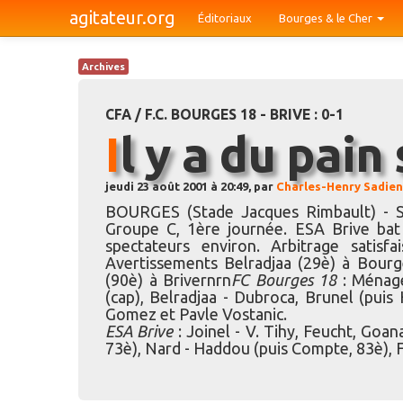
agitateur.org
Éditoriaux
Bourges & le Cher
Archives
CFA / F.C. BOURGES 18 - BRIVE : 0-1
Il y a du pain
jeudi 23 août 2001 à 20:49, par
Charles-Henry Sadien
BOURGES (Stade Jacques Rimbault) - 
Groupe C, 1ère journée. ESA Brive bat 
spectateurs environ. Arbitrage satisf
Avertissements Belradjaa (29è) à Bourg
(90è) à Brivernrn
FC Bourges 18
: Ménage
(cap), Belradjaa - Dubroca, Brunel (puis 
Gomez et Pavle Vostanic.
ESA Brive
: Joinel - V. Tihy, Feucht, Goan
73è), Nard - Haddou (puis Compte, 83è), F