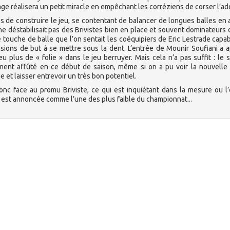
age réalisera un petit miracle en empêchant les corréziens de corser l’add
ps de construire le jeu, se contentant de balancer de longues balles en 
ne déstabilisait pas des Brivistes bien en place et souvent dominateurs 
e touche de balle que l’on sentait les coéquipiers de Eric Lestrade capa
asions de but à se mettre sous la dent. L’entrée de Mounir Soufiani a 
 plus de « folie » dans le jeu berruyer. Mais cela n’a pas suffit : le 
mment affûté en ce début de saison, même si on a pu voir la nouvelle
et laisser entrevoir un très bon potentiel.
donc face au promu Briviste, ce qui est inquiétant dans la mesure ou l
e est annoncée comme l’une des plus faible du championnat...