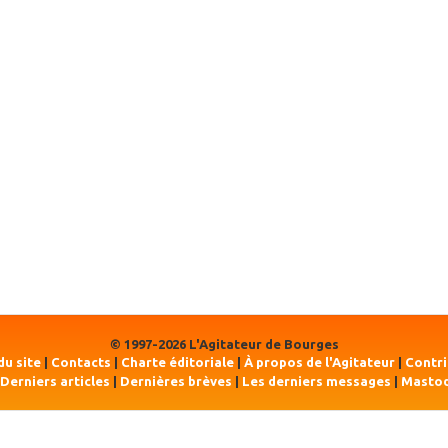
© 1997-2026 L'Agitateur de Bourges
du site
|
Contacts
|
Charte éditoriale
|
À propos de l'Agitateur
|
Contr
Derniers articles
|
Dernières brèves
|
Les derniers messages
|
Masto