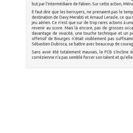
but par l’intermédiaire de Fabien. Sur cette action, Mén
Il faut dire que les berruyers, ne prenaient pas le tem
destination de Davy Merabti et Arnaud Lerasle, ce qui 
jeu aérien. Ce n’est que sur de trop rares actions à un
revenir au score. Mais là encore, pas de grosses occ
davantage de vivacité, une touche technique et un peu
offensif de Bourges n’était visiblement pas suffisa
Sébastien Dubroca, se battre avec beaucoup de courage 
Sans avoir été totalement mauvais, le FCB s’incline 
corrézienne n’a pas semblé forcer son talent et qu’ell