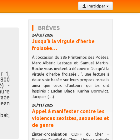
Participer
BRÈVES
24/03/2026
Jusqu’à la virgule d’herbe
froissée…
À l’occasion du 28e Printemps des Poètes,
Marc-Albéric Lestage et Samuel Martin-
Boche vous invitent à découvrir "Jusqu’à la
r 1,
virgule d’herbe froissée…", une lecture à
 800
deux voix basée sur leurs propres recueils
è) -
ainsi que ceux d’auteurs qui les ont
aure
inspirés : Lucian Blaga, Karina Borowicz,
rade
Jacques (…)
Jean
26/11/2025
Appel à manifester contre les
bat,
violences sexistes, sexuelles et
de genre
L’inter-organisation CIDFF du Cher –
Planning Familial du Cher – Union syndicale