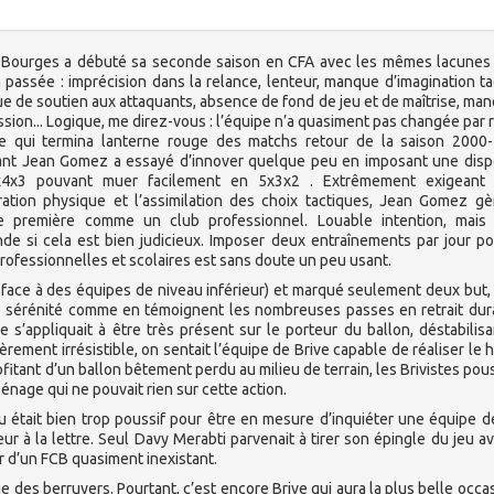
 Bourges a débuté sa seconde saison en CFA avec les mêmes lacunes 
 passée : imprécision dans la relance, lenteur, manque d’imagination ta
 de soutien aux attaquants, absence de fond de jeu et de maîtrise, ma
sion... Logique, me direz-vous : l’équipe n’a quasiment pas changée par 
le qui termina lanterne rouge des matchs retour de la saison 2000-
ant Jean Gomez a essayé d’innover quelque peu en imposant une disp
4x3 pouvant muer facilement en 5x3x2 . Extrêmement exigeant 
ration physique et l’assimilation des choix tactiques, Jean Gomez g
e première comme un club professionnel. Louable intention, mais
de si cela est bien judicieux. Imposer deux entraînements par jour p
rofessionnelles et scolaires est sans doute un peu usant.
 face à des équipes de niveau inférieur) et marqué seulement deux but,
de sérénité comme en témoignent les nombreuses passes en retrait dur
e s’appliquait à être très présent sur le porteur du ballon, déstabilis
èrement irrésistible, on sentait l’équipe de Brive capable de réaliser le 
rofitant d’un ballon bêtement perdu au milieu de terrain, les Brivistes pou
énage qui ne pouvait rien sur cette action.
u était bien trop poussif pour être en mesure d’inquiéter une équipe d
ur à la lettre. Seul Davy Merabti parvenait à tirer son épingle du jeu a
r d’un FCB quasiment inexistant.
 des berruyers. Pourtant, c’est encore Brive qui aura la plus belle occa