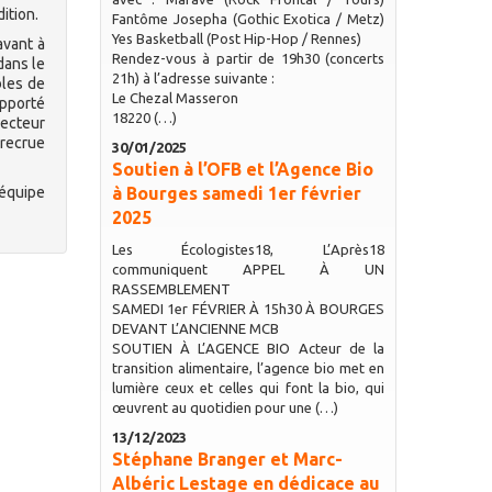
ition.
Fantôme Josepha (Gothic Exotica / Metz)
Yes Basketball (Post Hip-Hop / Rennes)
avant à
Rendez-vous à partir de 19h30 (concerts
dans le
21h) à l’adresse suivante :
bles de
Le Chezal Masseron
apporté
18220 (…)
secteur
 recrue
30/01/2025
Soutien à l’OFB et l’Agence Bio
’équipe
à Bourges samedi 1er février
2025
Les Écologistes18, L’Après18
communiquent APPEL À UN
RASSEMBLEMENT
SAMEDI 1er FÉVRIER À 15h30 À BOURGES
DEVANT L’ANCIENNE MCB
SOUTIEN À L’AGENCE BIO Acteur de la
transition alimentaire, l’agence bio met en
lumière ceux et celles qui font la bio, qui
œuvrent au quotidien pour une (…)
13/12/2023
Stéphane Branger et Marc-
Albéric Lestage en dédicace au