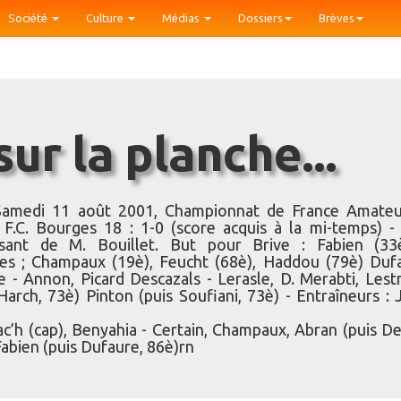
Société
Culture
Médias
Dossiers
Brèves
 sur la planche...
Samedi 11 août 2001, Championnat de France Amateu
F.C. Bourges 18 : 1-0 (score acquis à la mi-temps) -
aisant de M. Bouillet. But pour Brive : Fabien (33
es ; Champaux (19è), Feucht (68è), Haddou (79è) Duf
 - Annon, Picard Descazals - Lerasle, D. Merabti, Lest
Harch, 73è) Pinton (puis Soufiani, 73è) - Entraîneurs : 
ac’h (cap), Benyahia - Certain, Champaux, Abran (puis De
abien (puis Dufaure, 86è)rn