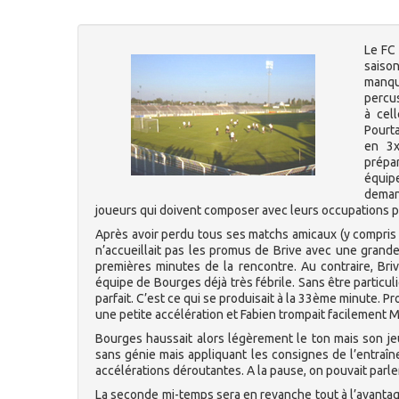
Le FC
saison
manque
percus
à cel
Pourt
en 3x
prépa
équip
deman
joueurs qui doivent composer avec leurs occupations p
Après avoir perdu tous ses matchs amicaux (y compris
n’accueillait pas les promus de Brive avec une gran
premières minutes de la rencontre. Au contraire, Briv
équipe de Bourges déjà très fébrile. Sans être particuli
parfait. C’est ce qui se produisait à la 33ème minute. P
une petite accélération et Fabien trompait facilement M
Bourges haussait alors légèrement le ton mais son je
sans génie mais appliquant les consignes de l’entraîne
accélérations déroutantes. A la pause, on pouvait parle
La seconde mi-temps sera en revanche tout à l’avantage