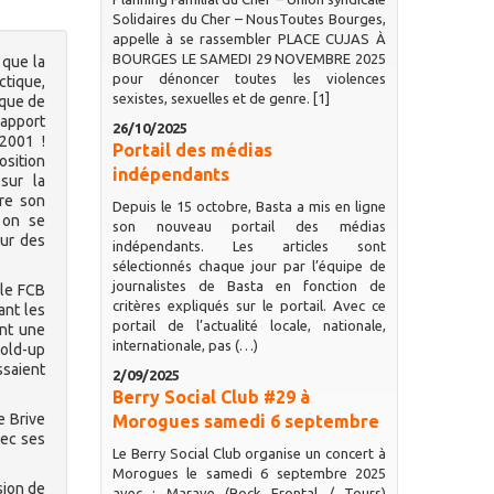
Solidaires du Cher – NousToutes Bourges,
appelle à se rassembler PLACE CUJAS À
BOURGES LE SAMEDI 29 NOVEMBRE 2025
que la
pour dénoncer toutes les violences
ctique,
sexistes, sexuelles et de genre. [1]
nque de
rapport
26/10/2025
2001 !
Portail des médias
osition
indépendants
sur la
ère son
Depuis le 15 octobre, Basta a mis en ligne
 on se
son nouveau portail des médias
our des
indépendants. Les articles sont
sélectionnés chaque jour par l’équipe de
journalistes de Basta en fonction de
 le FCB
critères expliqués sur le portail. Avec ce
ant les
portail de l’actualité locale, nationale,
ant une
internationale, pas (…)
hold-up
ssaient
2/09/2025
Berry Social Club #29 à
e Brive
Morogues samedi 6 septembre
vec ses
Le Berry Social Club organise un concert à
Morogues le samedi 6 septembre 2025
sion de
avec : Marave (Rock Frontal / Tours)