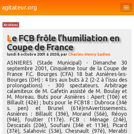
agitateur.org
Éditoriaux
Archives
Bourges & le Cher
Le FCB frôle l’humiliation en
Société
Coupe de France
Culture
lundi 8 octobre 2001 à 20:38, par
Charles-Henry Sadien
ASNIERES (Stade Municipal) - Dimanche 30
Médias
septembre 2001, Cinquième tour de la Coupe de
France F.C. Bourges (CFA) 18 bat Asnières-les-
Dossiers
Bourges (DH) : 4 tirs aux buts à 2 (2-2 à l’issu des
prolongations) - 300 spectateurs. Arbitrage
Brèves
calamiteux de M. Gafetin assisté de M. Boulay et
M. Moreau. Buts pour Asnières : Apert (10è) et
Billault (42è) ; buts pour le FCB18 : Dubroca (34è
s. pen) et Brunel (61è)rnAvertissements.
Asnières : Billault (39è), Morand (56è), Réoyo
(94è), foultier (117è). FCB : Ménage (24è),
Descazals (20è), Soufiani (34è et 113è), Picard
(37è), Salahovic (53è), Chesnault (97è), Merabti