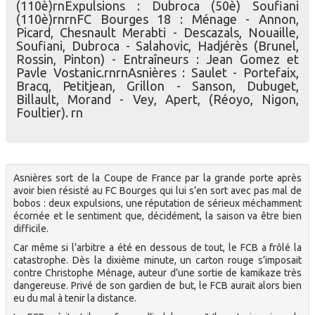
(110è)rnExpulsions : Dubroca (50è) Soufiani
(110è)rnrnFC Bourges 18 : Ménage - Annon,
Picard, Chesnault Merabti - Descazals, Nouaille,
Soufiani, Dubroca - Salahovic, Hadjérès (Brunel,
Rossin, Pinton) - Entraîneurs : Jean Gomez et
Pavle Vostanic.rnrnAsnières : Saulet - Portefaix,
Bracq, Petitjean, Grillon - Sanson, Dubuget,
Billault, Morand - Vey, Apert, (Réoyo, Nigon,
Foultier). rn
Asnières sort de la Coupe de France par la grande porte après
avoir bien résisté au FC Bourges qui lui s’en sort avec pas mal de
bobos : deux expulsions, une réputation de sérieux méchamment
écornée et le sentiment que, décidément, la saison va être bien
difficile.
Car même si l’arbitre a été en dessous de tout, le FCB a frôlé la
catastrophe. Dès la dixième minute, un carton rouge s’imposait
contre Christophe Ménage, auteur d’une sortie de kamikaze très
dangereuse. Privé de son gardien de but, le FCB aurait alors bien
eu du mal à tenir la distance.