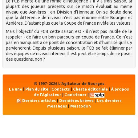
Le FCB mérite-t-il une forme d’indulgence ? Il y a trois saison, la
plupart des joueurs présents sur ce match évoluait au même
niveau que Asnières : en Division d’Honneur. On se doute donc
que la différence de niveau n’est pas énorme entre Bourges et
Asnières. D’autant plus que la Coupe de France nivèle les valeurs.
Mais l’objectif du FCB cette saison est - il n’est pas inutile de le
rappeler - de faire un bon parcours en coupe de France. Ce n’est
pas en manquant à ce point de concentration et d’humilité qu’ils y
parviendront. Depuis plusieurs saison, le FCB se fait éliminer par
des équipes de niveau inférieur. Il est peut être temps de se poser
des questions, non ?
© 1997-2026 L'Agitateur de Bourges
La une
|
Plan du site
|
Contacts
|
Charte éditoriale
|
À propos
de l'Agitateur
|
Contribuer
|
Derniers articles
|
Dernières brèves
|
Les derniers
messages
|
Mastodon