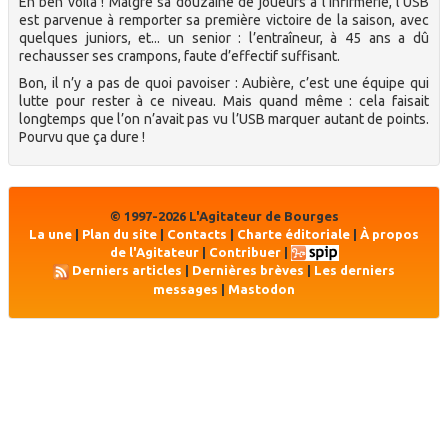
Eh ben voilà ! Malgré sa douzaine de joueurs à l’infirmerie, l’USB
est parvenue à remporter sa première victoire de la saison, avec
quelques juniors, et... un senior : l’entraîneur, à 45 ans a dû
rechausser ses crampons, faute d’effectif suffisant.
Bon, il n’y a pas de quoi pavoiser : Aubière, c’est une équipe qui
lutte pour rester à ce niveau. Mais quand même : cela faisait
longtemps que l’on n’avait pas vu l’USB marquer autant de points.
Pourvu que ça dure !
© 1997-2026 L'Agitateur de Bourges
La une
|
Plan du site
|
Contacts
|
Charte éditoriale
|
À propos
de l'Agitateur
|
Contribuer
|
Derniers articles
|
Dernières brèves
|
Les derniers
messages
|
Mastodon