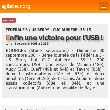
agitateur.org
Éditoriaux
Archives
Bourges & le Cher
FEDERALE 3 / US BERRY - CUC AUBIERE : 35-15
Société
Enfin une victoire pour l’USB !
lundi 8 octobre 2001 à 20:39
Culture
BOURGES (Stade Séraucourt) - Dimanche 30
Médias
septembre 2001 - 3ème journée de la Fédérale 3 -
US Berry bat CUC Aubière : 35-15. 200
Dossiers
spectateurs. USB : cinq essais de Mahieu (18è),
Augy (35è), Cueff (49è et 54è) et Tavard (63è) ;
Brèves
deux transformations (18è et 63è) et deux
pénalités (1ère et 26è) de Lastapis. Aubière : deux
essais collectifs (68è et 84è), et une
transformation (84è) et une pénalité de Bayle