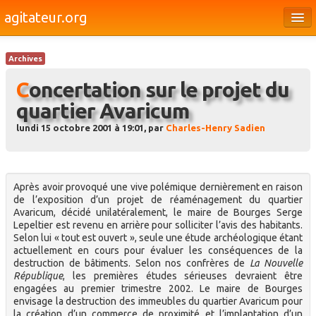
agitateur.org
Éditoriaux
Archives
Bourges & le Cher
Concertation sur le projet du
Société
quartier Avaricum
Culture
lundi 15 octobre 2001 à 19:01, par
Charles-Henry Sadien
Médias
Dossiers
Après avoir provoqué une vive polémique dernièrement en raison
de l’exposition d’un projet de réaménagement du quartier
Brèves
Avaricum, décidé unilatéralement, le maire de Bourges Serge
Lepeltier est revenu en arrière pour solliciter l’avis des habitants.
Selon lui « tout est ouvert », seule une étude archéologique étant
actuellement en cours pour évaluer les conséquences de la
destruction de bâtiments. Selon nos confrères de
La Nouvelle
République
, les premières études sérieuses devraient être
engagées au premier trimestre 2002. Le maire de Bourges
envisage la destruction des immeubles du quartier Avaricum pour
la création d’un commerce de proximité et l’implantation d’un