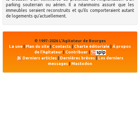
parking souterrain ou aérien. Il a néanmoins assuré que les
immeubles seraient reconstruits et qu’ils comporteraient autant
de logements qu’actuellement.
© 1997-2026 L'Agitateur de Bourges
La une
|
Plan du site
|
Contacts
|
Charte éditoriale
|
À propos
de l'Agitateur
|
Contribuer
|
Derniers articles
|
Dernières brèves
|
Les derniers
messages
|
Mastodon