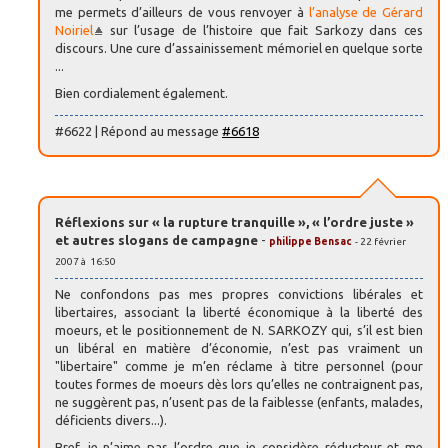
me permets d’ailleurs de vous renvoyer à
l’analyse de Gérard
Noiriel
sur l’usage de l’histoire que fait Sarkozy dans ces
discours. Une cure d’assainissement mémoriel en quelque sorte
...
Bien cordialement également.
#6622 | Répond au message
#6618
Réflexions sur « la rupture tranquille », « l’ordre juste »
et autres slogans de campagne
-
philippe Bensac
- 22 février
2007 à 16:50
Ne confondons pas mes propres convictions libérales et
libertaires, associant la liberté économique à la liberté des
moeurs, et le positionnement de N. SARKOZY qui, s’il est bien
un libéral en matière d’économie, n’est pas vraiment un
"libertaire" comme je m’en réclame à titre personnel (pour
toutes formes de moeurs dès lors qu’elles ne contraignent pas,
ne suggèrent pas, n’usent pas de la faiblesse (enfants, malades,
déficients divers...).
Bref, je n’aime pas l’ordre que je considère réducteur et me