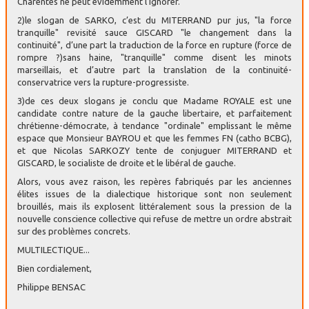
Charentes ne peut évidemment l’ignorer.
2)le slogan de SARKO, c’est du MITERRAND pur jus, "la force
tranquille" revisité sauce GISCARD "le changement dans la
continuité", d’une part la traduction de la force en rupture (force de
rompre ?)sans haine, "tranquille" comme disent les minots
marseillais, et d’autre part la translation de la continuité-
conservatrice vers la rupture-progressiste.
3)de ces deux slogans je conclu que Madame ROYALE est une
candidate contre nature de la gauche libertaire, et parfaitement
chrétienne-démocrate, à tendance "ordinale" emplissant le même
espace que Monsieur BAYROU et que les femmes FN (catho BCBG),
et que Nicolas SARKOZY tente de conjuguer MITERRAND et
GISCARD, le socialiste de droite et le libéral de gauche.
Alors, vous avez raison, les repères fabriqués par les anciennes
élites issues de la dialectique historique sont non seulement
brouillés, mais ils explosent littéralement sous la pression de la
nouvelle conscience collective qui refuse de mettre un ordre abstrait
sur des problèmes concrets.
MULTILECTIQUE...
Bien cordialement,
Philippe BENSAC