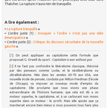
Thatcher. La rupture n’aura rien de tranquille.
A lire également :
–
La rupture tranquille
–
L’ordre juste (1) :
Invoquer « l’ordre » n’est pas une idée
émancipatrice
–
L’ordre juste (2) :
Critique du discours sécuritaire de la nouvelle
gauche
[
1
]
On peut appliquer au capitalisme cette formule que
proposait G. Orwell du sport :
Capitalism is war without gun
[
2
]
Il ne faut pas confondre le libéralisme classique, théorisé
par des penseurs comme Locke, et le néolibéralisme ou
ultralibéralisme. Née dans les années 60-70 aux USA, une
nouvelle école de pensée, conduite par Milton Friedman (l’école
de Chicago), va imposer un nouveau mode d’emploi du
capitalisme. Elle proclame que nous vivons une phase
extraordinaire de l’histoire humaine, que cela est dû a un
moteur superbe, le capitalisme, et à un carburant non moins
superbe dans ce moteur : le profit. Mais elle ajoute que ça
marcherait encore bien mieux si nous pouvions tous faire plus