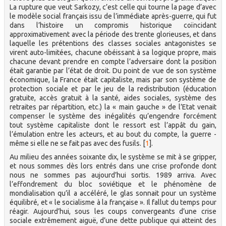
La rupture que veut Sarkozy, c’est celle qui tourne la page d’avec
le modèle social français issu de l’immédiate après-guerre, qui fut
dans l’histoire un compromis historique coïncidant
approximativement avec la période des trente glorieuses, et dans
laquelle les prétentions des classes sociales antagonistes se
virent auto-limitées, chacune obéissant à sa logique propre, mais
chacune devant prendre en compte l’adversaire dont la position
était garantie par l’état de droit. Du point de vue de son système
économique, la France était capitaliste, mais par son système de
protection sociale et par le jeu de la redistribution (éducation
gratuite, accès gratuit à la santé, aides sociales, système des
retraites par répartition, etc.) la « main gauche » de l’Etat venait
compenser le système des inégalités qu’engendre forcément
tout système capitaliste dont le ressort est l’appât du gain,
l’émulation entre les acteurs, et au bout du compte, la guerre -
même si elle ne se fait pas avec des fusils.
[
1
]
.
Au milieu des années soixante dix, le système se mit à se gripper,
et nous sommes dès lors entrés dans une crise profonde dont
nous ne sommes pas aujourd’hui sortis. 1989 arriva. Avec
l’effondrement du bloc soviétique et le phénomène de
mondialisation qu’il a accéléré, le glas sonnait pour un système
équilibré, et « le socialisme à la française ». Il fallut du temps pour
réagir. Aujourd’hui, sous les coups convergeants d’une crise
sociale extrêmement aiguë, d’une dette publique qui atteint des