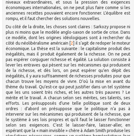
niveaux extraordinaires, et sous la pression des exigences
économiques internationales, on ne peut plus faire comme si les
anciennes recettes pouvaient encore fonctionner. L’équilibre est
rompu, et il faut chercher des solutions nouvelles.
Du côté de la droite, les choses sont claires : Sarkozy propose ni
plus ni moins que le modèle anglo-saxon de sortie de crise. Dans
ce modèle, dont les origines idéologiques sont à rechercher du
côté du néolibéralisme américain
[
2
]
il s’agit de redoper le moteur
économique. La thèse est la suivante : le capitalisme produit des
inégalités, mais il produit également de la richesse. On ne peut
pas espérer conjuguer richesse et égalité. La solution consiste à
lever les entraves qui pèsent sur les mécanismes qui produisent
de la richesse, et dès lors, on peut espérer qu’en dépit des
inégalités, il y aura suffisamment de richesses produites pour que
chacun trouve les moyens de vivre. D’où la mise en avant du
thème du travail. Qu’est-ce qui peut justifier dans un tel système
que les uns soient très riches, et les autres très pauvres ? Le
mérite et le travail. A chacun selon ses mérites, ses talents, ses
efforts. Les présupposés d’une telle politique sont de deux
ordres : d’abord on présuppose que le politique n’a pas à
intervenir sur les mécanismes qui produisent de la richesse, que
le système à ses lois propres et qu’il faut le laisser fonctionner
selon ses exigences. C’est le laisser-faire, laisser-aller, en
espérant que la « main invisible » chère à Adam Smith produise les
régulations nécessaires, comme un système homéostatique (par