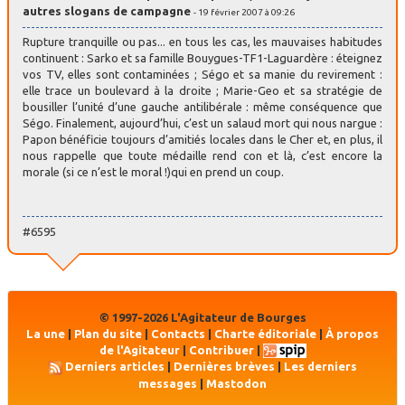
autres slogans de campagne
- 19 février 2007 à 09:26
Rupture tranquille ou pas... en tous les cas, les mauvaises habitudes
continuent : Sarko et sa famille Bouygues-TF1-Laguardère : éteignez
vos TV, elles sont contaminées ; Ségo et sa manie du revirement :
elle trace un boulevard à la droite ; Marie-Geo et sa stratégie de
bousiller l’unité d’une gauche antilibérale : même conséquence que
Ségo. Finalement, aujourd’hui, c’est un salaud mort qui nous nargue :
Papon bénéficie toujours d’amitiés locales dans le Cher et, en plus, il
nous rappelle que toute médaille rend con et là, c’est encore la
morale (si ce n’est le moral !)qui en prend un coup.
#6595
© 1997-2026 L'Agitateur de Bourges
La une
|
Plan du site
|
Contacts
|
Charte éditoriale
|
À propos
de l'Agitateur
|
Contribuer
|
Derniers articles
|
Dernières brèves
|
Les derniers
messages
|
Mastodon