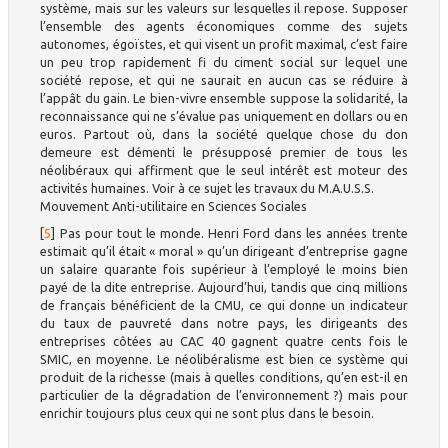
système, mais sur les valeurs sur lesquelles il repose. Supposer
l’ensemble des agents économiques comme des sujets
autonomes, égoïstes, et qui visent un profit maximal, c’est faire
un peu trop rapidement fi du ciment social sur lequel une
société repose, et qui ne saurait en aucun cas se réduire à
l’appât du gain. Le bien-vivre ensemble suppose la solidarité, la
reconnaissance qui ne s’évalue pas uniquement en dollars ou en
euros. Partout où, dans la société quelque chose du don
demeure est démenti le présupposé premier de tous les
néolibéraux qui affirment que le seul intérêt est moteur des
activités humaines. Voir à ce sujet les travaux du M.A.U.S.S.
Mouvement Anti-utilitaire en Sciences Sociales
[
5
]
Pas pour tout le monde. Henri Ford dans les années trente
estimait qu’il était « moral » qu’un dirigeant d’entreprise gagne
un salaire quarante fois supérieur à l’employé le moins bien
payé de la dite entreprise. Aujourd’hui, tandis que cinq millions
de français bénéficient de la CMU, ce qui donne un indicateur
du taux de pauvreté dans notre pays, les dirigeants des
entreprises côtées au CAC 40 gagnent quatre cents fois le
SMIC, en moyenne. Le néolibéralisme est bien ce système qui
produit de la richesse (mais à quelles conditions, qu’en est-il en
particulier de la dégradation de l’environnement ?) mais pour
enrichir toujours plus ceux qui ne sont plus dans le besoin.