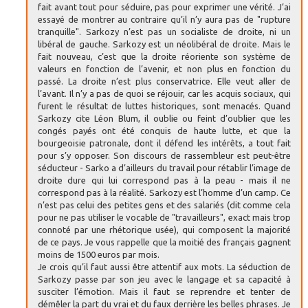
fait avant tout pour séduire, pas pour exprimer une vérité. J’ai
essayé de montrer au contraire qu’il n’y aura pas de "rupture
tranquille". Sarkozy n’est pas un socialiste de droite, ni un
libéral de gauche. Sarkozy est un néolibéral de droite. Mais le
fait nouveau, c’est que la droite réoriente son système de
valeurs en fonction de l’avenir, et non plus en fonction du
passé. La droite n’est plus conservatrice. Elle veut aller de
l’avant. Il n’y a pas de quoi se réjouir, car les acquis sociaux, qui
furent le résultat de luttes historiques, sont menacés. Quand
Sarkozy cite Léon Blum, il oublie ou feint d’oublier que les
congés payés ont été conquis de haute lutte, et que la
bourgeoisie patronale, dont il défend les intérêts, a tout fait
pour s’y opposer. Son discours de rassembleur est peut-être
séducteur - Sarko a d’ailleurs du travail pour rétablir l’image de
droite dure qui lui correspond pas à la peau - mais il ne
correspond pas à la réalité. Sarkozy est l’homme d’un camp. Ce
n’est pas celui des petites gens et des salariés (dit comme cela
pour ne pas utiliser le vocable de "travailleurs", exact mais trop
connoté par une rhétorique usée), qui composent la majorité
de ce pays. Je vous rappelle que la moitié des français gagnent
moins de 1500 euros par mois.
Je crois qu’il faut aussi être attentif aux mots. La séduction de
Sarkozy passe par son jeu avec le langage et sa capacité à
susciter l’émotion. Mais il faut se reprendre et tenter de
démêler la part du vrai et du faux derrière les belles phrases. Je