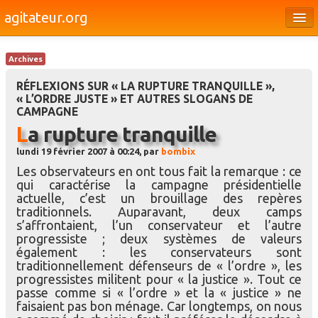
agitateur.org
Éditoriaux
Archives
Bourges & le Cher
RÉFLEXIONS SUR « LA RUPTURE TRANQUILLE »,
« L’ORDRE JUSTE » ET AUTRES SLOGANS DE
Société
CAMPAGNE
Culture
La rupture tranquille
lundi 19 février 2007 à 00:24, par
bombix
Médias
Les observateurs en ont tous fait la remarque : ce
Dossiers
qui caractérise la campagne présidentielle
actuelle, c’est un brouillage des repères
Brèves
traditionnels. Auparavant, deux camps
s’affrontaient, l’un conservateur et l’autre
progressiste ; deux systèmes de valeurs
également : les conservateurs sont
traditionnellement défenseurs de « l’ordre », les
progressistes militent pour « la justice ». Tout ce
passe comme si « l’ordre » et la « justice » ne
faisaient pas bon ménage. Car longtemps, on nous