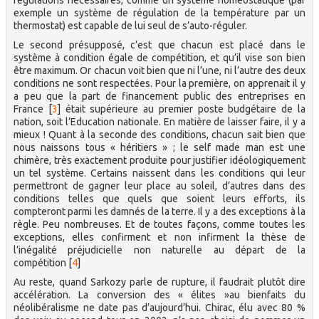
exemple un système de régulation de la température par un
thermostat) est capable de lui seul de s’auto-réguler.
Le second présupposé, c’est que chacun est placé dans le
système à condition égale de compétition, et qu’il vise son bien
être maximum. Or chacun voit bien que ni l’une, ni l’autre des deux
conditions ne sont respectées. Pour la première, on apprenait il y
a peu que la part de financement public des entreprises en
France
[
3
]
était supérieure au premier poste budgétaire de la
nation, soit l’Education nationale. En matière de laisser faire, il y a
mieux ! Quant à la seconde des conditions, chacun sait bien que
nous naissons tous « héritiers » ; le self made man est une
chimère, très exactement produite pour justifier idéologiquement
un tel système. Certains naissent dans les conditions qui leur
permettront de gagner leur place au soleil, d’autres dans des
conditions telles que quels que soient leurs efforts, ils
compteront parmi les damnés de la terre. Il y a des exceptions à la
règle. Peu nombreuses. Et de toutes façons, comme toutes les
exceptions, elles confirment et non infirment la thèse de
l’inégalité préjudicielle non naturelle au départ de la
compétition
[
4
]
Au reste, quand Sarkozy parle de rupture, il faudrait plutôt dire
accélération. La conversion des « élites »au bienfaits du
néolibéralisme ne date pas d’aujourd’hui. Chirac, élu avec 80 %