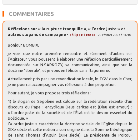
COMMENTAIRES
Réflexions sur « la rupture tranquille », « l’ordre juste » et
autres slogans de campagne
-
philippe bensac
- 20 février 2007 à 16:40
Bonjour BOMBIX,
je vois que notre première rencontre et sûrement d’autres sur
l’Agitateur vous poussent à élaborer une réflexion particulièrement
documentée sur N.SARKOZY, sa communication, ainsi que sur la
doctrine "libérale", et je vous en félicite sans flagornerie.
Actuellement pris par une revendication locale, le TGV dans le Cher,
je ne pourrai accompagner vos réflexions à due proportion.
Pour autant, je vous propose trois réflexions :
1) le slogan de Ségolène est calqué sur la réitération récente d’un
discours du Pape : encyclique Deus caritas est (Dieu est amour) :
« L’ordre juste de la société et de l’État est le devoir essentiel du
politique. »
L’« ordre juste » caractérise la doctrine sociale de l’Église depuis le
XIXe siècle et cette notion a son origine dans la Somme théologique
de saint Thomas d’Aquin (XIIIe siècle). La présidente de Poitou-