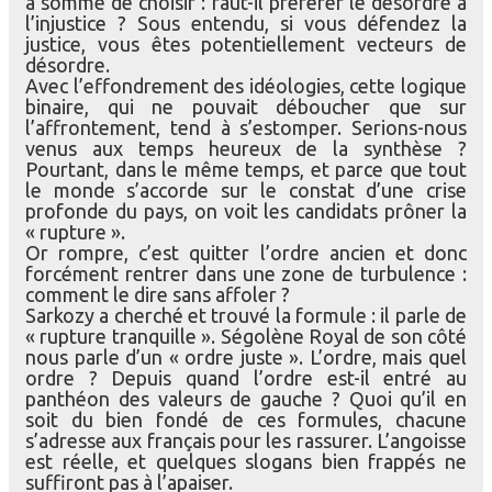
a sommé de choisir : faut-il préférer le désordre à
l’injustice ? Sous entendu, si vous défendez la
justice, vous êtes potentiellement vecteurs de
désordre.
Avec l’effondrement des idéologies, cette logique
binaire, qui ne pouvait déboucher que sur
l’affrontement, tend à s’estomper. Serions-nous
venus aux temps heureux de la synthèse ?
Pourtant, dans le même temps, et parce que tout
le monde s’accorde sur le constat d’une crise
profonde du pays, on voit les candidats prôner la
« rupture ».
Or rompre, c’est quitter l’ordre ancien et donc
forcément rentrer dans une zone de turbulence :
comment le dire sans affoler ?
Sarkozy a cherché et trouvé la formule : il parle de
« rupture tranquille ». Ségolène Royal de son côté
nous parle d’un « ordre juste ». L’ordre, mais quel
ordre ? Depuis quand l’ordre est-il entré au
panthéon des valeurs de gauche ? Quoi qu’il en
soit du bien fondé de ces formules, chacune
s’adresse aux français pour les rassurer. L’angoisse
est réelle, et quelques slogans bien frappés ne
suffiront pas à l’apaiser.