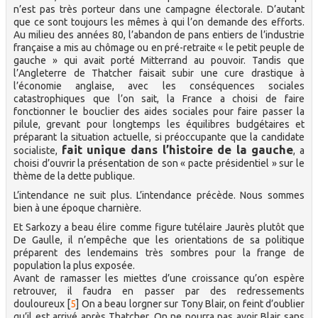
n’est pas très porteur dans une campagne électorale. D’autant
que ce sont toujours les mêmes à qui l’on demande des efforts.
Au milieu des années 80, l’abandon de pans entiers de l’industrie
française a mis au chômage ou en pré-retraite « le petit peuple de
gauche » qui avait porté Mitterrand au pouvoir. Tandis que
l’Angleterre de Thatcher faisait subir une cure drastique à
l’économie anglaise, avec les conséquences sociales
catastrophiques que l’on sait, la France a choisi de faire
fonctionner le bouclier des aides sociales pour faire passer la
pilule, grevant pour longtemps les équilibres budgétaires et
préparant la situation actuelle, si préoccupante que la candidate
fait unique dans l’histoire de la gauche
socialiste,
, a
choisi d’ouvrir la présentation de son « pacte présidentiel » sur le
thème de la dette publique.
L’intendance ne suit plus. L’intendance précède. Nous sommes
bien à une époque charnière.
Et Sarkozy a beau élire comme figure tutélaire Jaurès plutôt que
De Gaulle, il n’empêche que les orientations de sa politique
préparent des lendemains très sombres pour la frange de
population la plus exposée.
Avant de ramasser les miettes d’une croissance qu’on espère
retrouver, il faudra en passer par des redressements
douloureux
[
5
]
On a beau lorgner sur Tony Blair, on feint d’oublier
qu’il est arrivé après Thatcher. On ne pourra pas avoir Blair sans