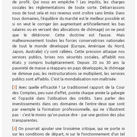
de profit. Qui nous en empêche ? Les impôts, les charges
sociales les réglementations de toute sorte. Débarrassons
nous de tout cela et nos revenus vont croître sans limite. Dans
tous domaines, l’équilibre du marché est le meilleur possible et
si on veut le corriger (en augmentant artificiellement les bas
salaires ou en versant des allocations de chômage) on ne peut
que le détériorer. Cette doctrine est fausse. Mais
malheureusement toutes les forces conservatrices nationales
de tout le monde développé (Europe, Amérique du Nord,
Japon, Australie) s’y sont ralliées. Cette pression attaque nos
services publics, brises nos sécurités sociales, affaiblit nos
états y compris budgétairement. Depuis 20 ou 30 ans la
pauvreté de masse a réapparu en pays développés, le chômage
ne diminue pas, les restructurations se multiplient, les services
publics sont affaiblis. C’est la mondialisation non maîtrisée.
[
3
]
Avec quelle efficacité ? Le traditionnel rapport de la Cour
des Comptes, peu suivi d’effet, pointe chaque année la gabegie
et l’opacité dans l’utilisation des crédits. Sans parler des
investissements dans ces domaines de l’entre-deux que sont
par exemple la formation professionnelle, qui ne s’illustrent
pas - c’est le moins qu’on puisse dire - par une gestion des plus
transparentes.
[
4
]
On pourrait ajouter une troisième critique, qui ne porte ni
sur les conditions de départ, ni sur le fonctionnement d’un tel