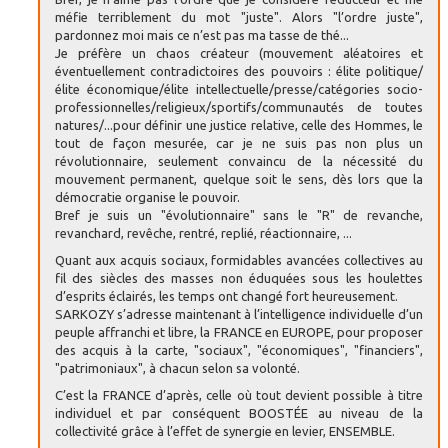
méfie terriblement du mot "juste". Alors "l’ordre juste",
pardonnez moi mais ce n’est pas ma tasse de thé...
Je préfère un chaos créateur (mouvement aléatoires et
éventuellement contradictoires des pouvoirs : élite politique/
élite économique/élite intellectuelle/presse/catégories socio-
professionnelles/religieux/sportifs/communautés de toutes
natures/...pour définir une justice relative, celle des Hommes, le
tout de façon mesurée, car je ne suis pas non plus un
révolutionnaire, seulement convaincu de la nécessité du
mouvement permanent, quelque soit le sens, dès lors que la
démocratie organise le pouvoir.
Bref je suis un "évolutionnaire" sans le "R" de revanche,
revanchard, revêche, rentré, replié, réactionnaire, ...
Quant aux acquis sociaux, formidables avancées collectives au
fil des siècles des masses non éduquées sous les houlettes
d’esprits éclairés, les temps ont changé fort heureusement.
SARKOZY s’adresse maintenant à l’intelligence individuelle d’un
peuple affranchi et libre, la FRANCE en EUROPE, pour proposer
des acquis à la carte, "sociaux", "économiques", "financiers",
"patrimoniaux", à chacun selon sa volonté.
C’est la FRANCE d’après, celle où tout devient possible à titre
individuel et par conséquent BOOSTÉE au niveau de la
collectivité grâce à l’effet de synergie en levier, ENSEMBLE.