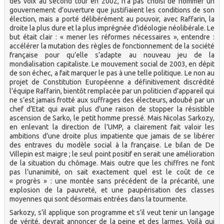
des voix au second tour en 2002, n’a pas choisi de nommer un
gouvernement d’ouverture que justifiaient les conditions de son
élection, mais a porté délibérément au pouvoir, avec Raffarin, la
droite la plus dure et la plus imprégnée d’idéologie néolibérale. Le
but était clair : « mener les réformes nécessaires », entendre :
accélérer la mutation des règles de fonctionnement de la société
française pour qu’elle s’adapte au nouveau jeu de la
mondialisation capitaliste. Le mouvement social de 2003, en dépit
de son échec, a fait marquer le pas à une telle politique. Le non au
projet de Constitution Européenne a définitivement discrédité
l’équipe Raffarin, bientôt remplacée par un politicien d’appareil qui
ne s’est jamais frotté aux suffrages des électeurs, adoubé par un
chef d’Etat qui avait plus d’une raison de stopper la résistible
ascension de Sarko, le petit homme pressé. Mais Nicolas Sarkozy,
en enlevant la direction de l’UMP, a clairement fait valoir les
ambitions d’une droite plus impatiente que jamais de se libérer
des entraves du modèle social à la française. Le bilan de De
Villepin est maigre ; le seul point positif en serait une amélioration
de la situation du chômage. Mais outre que les chiffres ne font
pas l’unanimité, on sait exactement quel est le coût de ce
« progrès » : une montée sans précédent de la précarité, une
explosion de la pauvreté, et une paupérisation des classes
moyennes qui sont désormais entrées dans la tourmente.
Sarkozy, s’il applique son programme et s’il veut tenir un langage
de vérité, devrait annoncer de la peine et des larmes. Voilà qui