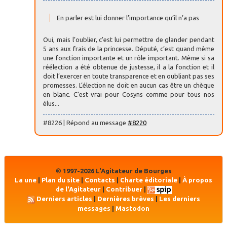
En parler est lui donner l’importance qu’il n’a pas
Oui, mais l’oublier, c’est lui permettre de glander pendant
5 ans aux frais de la princesse. Député, c’est quand même
une fonction importante et un rôle important. Même si sa
réélection a été obtenue de justesse, il a la fonction et il
doit l’exercer en toute transparence et en oubliant pas ses
promesses. L’élection ne doit en aucun cas être un chèque
en blanc. C’est vrai pour Cosyns comme pour tous nos
élus...
#8226 | Répond au message
#8220
© 1997-2026 L'Agitateur de Bourges
La une
|
Plan du site
|
Contacts
|
Charte éditoriale
|
À propos
de l'Agitateur
|
Contribuer
|
Derniers articles
|
Dernières brèves
|
Les derniers
messages
|
Mastodon