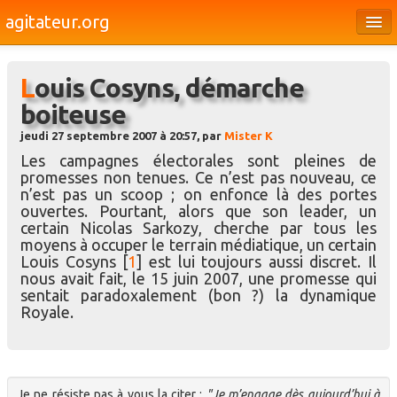
agitateur.org
Éditoriaux
Louis Cosyns, démarche
Bourges & le Cher
boiteuse
Société
jeudi 27 septembre 2007 à 20:57, par
Mister K
Culture
Les campagnes électorales sont pleines de
promesses non tenues. Ce n’est pas nouveau, ce
Médias
n’est pas un scoop ; on enfonce là des portes
ouvertes. Pourtant, alors que son leader, un
Dossiers
certain Nicolas Sarkozy, cherche par tous les
moyens à occuper le terrain médiatique, un certain
Brèves
Louis Cosyns
[
1
]
est lui toujours aussi discret. Il
nous avait fait, le 15 juin 2007, une promesse qui
sentait paradoxalement (bon ?) la dynamique
Royale.
Je ne résiste pas à vous la citer :
"Je m’engage dès aujourd’hui à