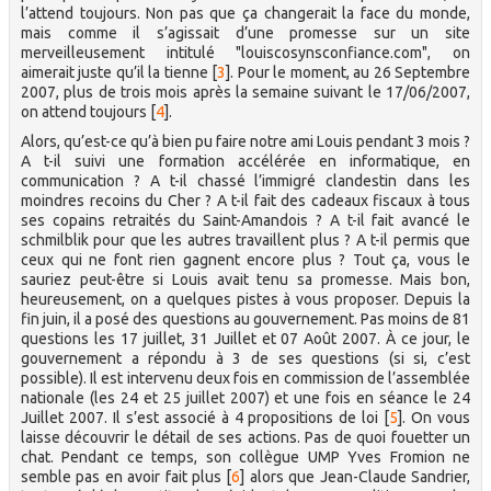
l’attend toujours. Non pas que ça changerait la face du monde,
mais comme il s’agissait d’une promesse sur un site
merveilleusement intitulé "louiscosynsconfiance.com", on
aimerait juste qu’il la tienne
[
3
]
. Pour le moment, au 26 Septembre
2007, plus de trois mois après la semaine suivant le 17/06/2007,
on attend toujours
[
4
]
.
Alors, qu’est-ce qu’à bien pu faire notre ami Louis pendant 3 mois ?
A t-il suivi une formation accélérée en informatique, en
communication ? A t-il chassé l’immigré clandestin dans les
moindres recoins du Cher ? A t-il fait des cadeaux fiscaux à tous
ses copains retraités du Saint-Amandois ? A t-il fait avancé le
schmilblik pour que les autres travaillent plus ? A t-il permis que
ceux qui ne font rien gagnent encore plus ? Tout ça, vous le
sauriez peut-être si Louis avait tenu sa promesse. Mais bon,
heureusement, on a quelques pistes à vous proposer. Depuis la
fin juin, il a posé des questions au gouvernement. Pas moins de 81
questions les 17 juillet, 31 Juillet et 07 Août 2007. À ce jour, le
gouvernement a répondu à 3 de ses questions (si si, c’est
possible). Il est intervenu deux fois en commission de l’assemblée
nationale (les 24 et 25 juillet 2007) et une fois en séance le 24
Juillet 2007. Il s’est associé à 4 propositions de loi
[
5
]
. On vous
laisse découvrir le détail de ses actions. Pas de quoi fouetter un
chat. Pendant ce temps, son collègue UMP Yves Fromion ne
semble pas en avoir fait plus
[
6
]
alors que Jean-Claude Sandrier,