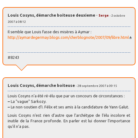
Louis Cosyns, démarche boiteuse deuxieme
-
Serge
- 2 octobre
2007 à 08:12
Il semble que Louis fasse des misères à Aymar :
http://aymardegermay.blogs.com/cherblognote/2007/09/libre.html
#8243
Louis Cosyns, démarche boiteuse
- 28 septembre 2007 à 09:15
Louis Cosyns n’a été ré-élu que par un concours de circonstances :
–
La "vague" Sarkozy.
–
Le non-soutien d’I. Félix et ses amis à la candidature de Yann Galut.
Louis Cosyns n’est rien d’autre que l’archétype de l’élu incolore et
inutile de la France profonde. En parler est lui donner l’importance
qu’il n’a pas.