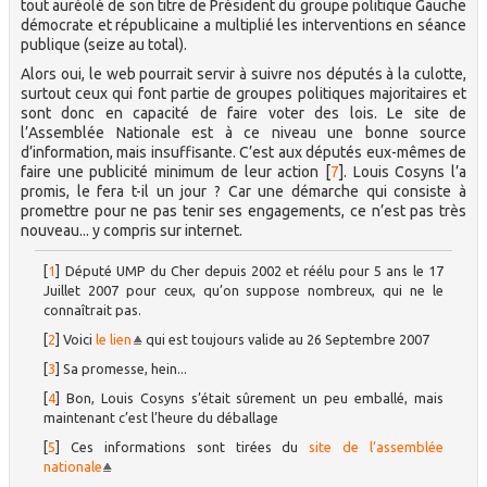
tout auréolé de son titre de Président du groupe politique Gauche
démocrate et républicaine a multiplié les interventions en séance
publique (seize au total).
Alors oui, le web pourrait servir à suivre nos députés à la culotte,
surtout ceux qui font partie de groupes politiques majoritaires et
sont donc en capacité de faire voter des lois. Le site de
l’Assemblée Nationale est à ce niveau une bonne source
d’information, mais insuffisante. C’est aux députés eux-mêmes de
faire une publicité minimum de leur action
[
7
]
. Louis Cosyns l’a
promis, le fera t-il un jour ? Car une démarche qui consiste à
promettre pour ne pas tenir ses engagements, ce n’est pas très
nouveau... y compris sur internet.
[
1
]
Député UMP du Cher depuis 2002 et réélu pour 5 ans le 17
Juillet 2007 pour ceux, qu’on suppose nombreux, qui ne le
connaîtrait pas.
[
2
]
Voici
le lien
qui est toujours valide au 26 Septembre 2007
[
3
]
Sa promesse, hein...
[
4
]
Bon, Louis Cosyns s’était sûrement un peu emballé, mais
maintenant c’est l’heure du déballage
[
5
]
Ces informations sont tirées du
site de l’assemblée
nationale