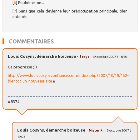
[
6
]
Euphémisme...
[
7
]
Sans que cela devienne leur préoccupation principale, bien
entendu
COMMENTAIRES
Louis Cosyns, démarche boiteuse
-
Serge
- 19 octobre 2007 à 18:20
Ca progresse ;-)
http://www.louiscosynsconfiance.com/index.php?2007/10/19/152-
bientot-un-nouveau-site
#8374
Louis Cosyns, démarche boiteuse
-
Mister K
- 19 octobre 2007 à
19:03