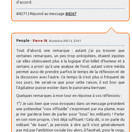
d’accord.
#8271 | Répond au message
#8267
People
-
Pierre 18
- 8 octobre 2007 à 22:41
Tout d’abord, une remarque : autant j’ai pu trouver que
certaines remarques, un peu trop précipitées, étaient injustes
car elles obéissaient plus à la logique d’un billet d’humeur et à
certains a priori qu’à une analyse de fond, autant votre média
permet aussi de prendre parfois le temps de la réflexion et de
la discussion avec l’autre. Ce temps là n’est plus si fréquent de
nos jours. Ne serait-ce que pour cette raison, il est bon que
l’Agitateur puisse exister dans le panorama berruyer.
Quelques remarques à mon tour en réponse à vos réflexions :
1°/ Je sais bien que vous évoquiez dans un message précédent
une prétendue "voix officielle" s’exprimant par ma plume, mais
je me garderai bien de parler pour "tous" les militants ! Parler
en son nom propre, c’est déjà suffisant ! Cela dit, si on parle du
militant "de base", je persiste à dire qu’il n’est généralement
pas mû par l’ambition sociale (ou alors, il faudrait, pour le coup,