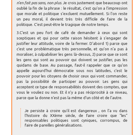
n’en fait pas sans, non plus
. Je crois justement que beaucoup ont
oublié la fin de la phrase : le résultat, c’est qu’on a l’impression
que morale et politique s’excluent mutuellement. Si l’on reste
un peu moral, il devient très très difficile de faire de la
politique. C’est peut-être le tragique de notre temps.
3.C’est un peu fort de café de demander à ceux qui sont
sceptiques et qui pour cette raison hésitent à s’engager de
justifier leur attitude, voire de la fermer. D’abord 1) parce que
c’est une problématique très personnelle, et qu’on n’a pas à
moraliser, à culpabiliser les gens là-dessus, 2) parce que ce sont
les gens qui sont au pouvoir qui doivent se justifier, pas les
quidams de base. Au passage, faut-il rappeler que ce qu’on
appelle aujourd’hui démocratie sous nos latitudes, c’est le
pouvoir pour les citoyens de choisir ceux qui vont commander,
pas la possibilité de participer au pouvoir. Les gens qui
acceptent ce type de responsabilités doivent des comptes, que
vous le vouliez ou non. Et il n’y a pas réciprocité à ce niveau,
parce que la donne n’est pas la même d’un côté et de l’autre.
Je persiste à croire qu’il est dangereux , on l’a vu dans
l’histoire du XXème siècle, de faire croire que "les"
responsables politiques sont cyniques, corrompus, de
faire de pareilles généralisations.