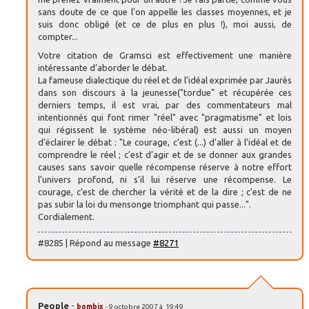
sans doute de ce que l’on appelle les classes moyennes, et je
suis donc obligé (et ce de plus en plus !), moi aussi, de
compter...
Votre citation de Gramsci est effectivement une manière
intéressante d’aborder le débat.
La fameuse dialectique du réel et de l’idéal exprimée par Jaurès
dans son discours à la jeunesse("tordue" et récupérée ces
derniers temps, il est vrai, par des commentateurs mal
intentionnés qui font rimer "réel" avec "pragmatisme" et lois
qui régissent le système néo-libéral) est aussi un moyen
d’éclairer le débat : "Le courage, c’est (...) d’aller à l’idéal et de
comprendre le réel ; c’est d’agir et de se donner aux grandes
causes sans savoir quelle récompense réserve à notre effort
l’univers profond, ni s’il lui réserve une récompense. Le
courage, c’est de chercher la vérité et de la dire ; c’est de ne
pas subir la loi du mensonge triomphant qui passe...".
Cordialement.
#8285 | Répond au message
#8271
People
-
bombix
- 9 octobre 2007 à 19:49