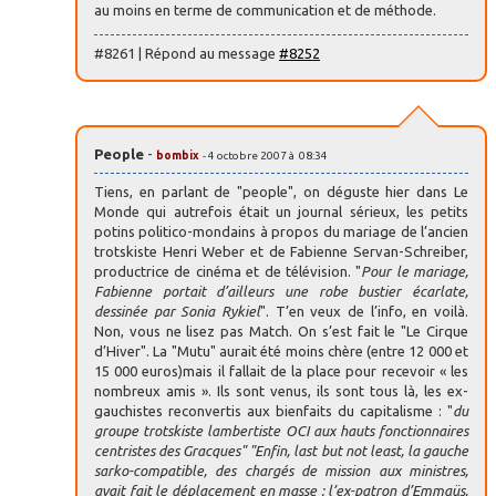
au moins en terme de communication et de méthode.
#8261 | Répond au message
#8252
People
-
bombix
- 4 octobre 2007 à 08:34
Tiens, en parlant de "people", on déguste hier dans Le
Monde qui autrefois était un journal sérieux, les petits
potins politico-mondains à propos du mariage de l’ancien
trotskiste Henri Weber et de Fabienne Servan-Schreiber,
productrice de cinéma et de télévision. "
Pour le mariage,
Fabienne portait d’ailleurs une robe bustier écarlate,
dessinée par Sonia Rykiel
". T’en veux de l’info, en voilà.
Non, vous ne lisez pas Match. On s’est fait le "Le Cirque
d’Hiver". La "Mutu" aurait été moins chère (entre 12 000 et
15 000 euros)mais il fallait de la place pour recevoir « les
nombreux amis ». Ils sont venus, ils sont tous là, les ex-
gauchistes reconvertis aux bienfaits du capitalisme : "
du
groupe trotskiste lambertiste OCI aux hauts fonctionnaires
centristes des Gracques" "Enfin, last but not least, la gauche
sarko-compatible, des chargés de mission aux ministres,
avait fait le déplacement en masse : l’ex-patron d’Emmaüs,