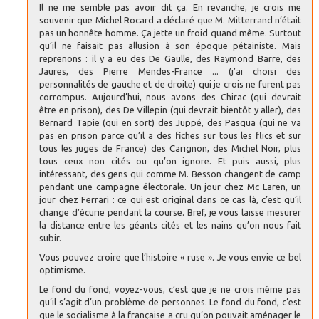
Il ne me semble pas avoir dit ça. En revanche, je crois me
souvenir que Michel Rocard a déclaré que M. Mitterrand n’était
pas un honnête homme. Ça jette un froid quand même. Surtout
qu’il ne faisait pas allusion à son époque pétainiste. Mais
reprenons : il y a eu des De Gaulle, des Raymond Barre, des
Jaures, des Pierre Mendes-France ... (j’ai choisi des
personnalités de gauche et de droite) qui je crois ne furent pas
corrompus. Aujourd’hui, nous avons des Chirac (qui devrait
être en prison), des De Villepin (qui devrait bientôt y aller), des
Bernard Tapie (qui en sort) des Juppé, des Pasqua (qui ne va
pas en prison parce qu’il a des fiches sur tous les flics et sur
tous les juges de France) des Carignon, des Michel Noir, plus
tous ceux non cités ou qu’on ignore. Et puis aussi, plus
intéressant, des gens qui comme M. Besson changent de camp
pendant une campagne électorale. Un jour chez Mc Laren, un
jour chez Ferrari : ce qui est original dans ce cas là, c’est qu’il
change d’écurie pendant la course. Bref, je vous laisse mesurer
la distance entre les géants cités et les nains qu’on nous fait
subir.
Vous pouvez croire que l’histoire « ruse ». Je vous envie ce bel
optimisme.
Le fond du fond, voyez-vous, c’est que je ne crois même pas
qu’il s’agit d’un problème de personnes. Le fond du fond, c’est
que le socialisme à la française a cru qu’on pouvait aménager le