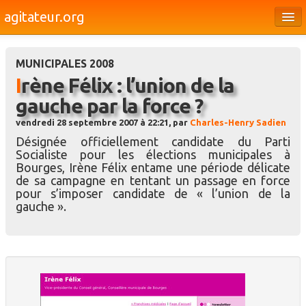
agitateur.org
Éditoriaux
MUNICIPALES 2008
Bourges & le Cher
Irène Félix : l’union de la
Société
gauche par la force ?
Culture
vendredi 28 septembre 2007 à 22:21, par
Charles-Henry Sadien
Désignée officiellement candidate du Parti
Médias
Socialiste pour les élections municipales à
Bourges, Irène Félix entame une période délicate
Dossiers
de sa campagne en tentant un passage en force
pour s’imposer candidate de « l’union de la
Brèves
gauche ».