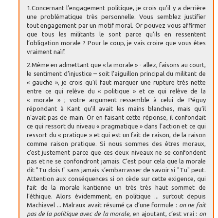
1.Concernant l’engagement politique, je crois qu’il y a derrière
une problématique très personnelle. Vous semblez justifier
tout engagement par un motif moral. Or pouvez vous affirmer
que tous les militants le sont parce qu’ils en ressentent
l’obligation morale ? Pour le coup, je vais croire que vous êtes
vraiment naïf.
2.Même en admettant que « la morale » - allez, faisons au court,
le sentiment d’injustice – soit l’aiguillon principal du militant de
« gauche », je crois qu’il faut marquer une rupture très nette
entre ce qui relève du « politique » et ce qui relève de la
« morale » ; votre argument ressemble à celui de Péguy
répondant à Kant qu’il avait les mains blanches, mais qu’il
n’avait pas de main. Or en faisant cette réponse, il confondait
ce qui ressort du niveau « pragmatique » dans l’action et ce qui
ressort du « pratique » et qui est un fait de raison, de la raison
comme raison pratique. Si nous sommes des êtres moraux,
c’est justement parce que ces deux niveaux ne se confondent
pas et ne se confondront jamais. C’est pour cela que la morale
dit "Tu dois !" sans jamais s’embarrasser de savoir si "Tu" peut.
Attention aux conséquences si on cède sur cette exigence, qui
fait de la morale kantienne un très très haut sommet de
l’éthique. Alors évidemment, en politique ... surtout depuis
Machiavel ... Malraux avait résumé ça d’une formule :
on ne fait
pas de la politique avec de la morale
, en ajoutant, c’est vrai :
on