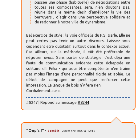
passée une phase (habituelle) de négociations entre
toutes ses composantes, sera, n’en doutons pas,
réunie dans le même désir d’améliorer la vie des
berruyers , d’agir dans une perspective solidaire et
de redonner à notre ville du dynamisme.
Bel exercice de style : la voie officielle du P.S. parle. Elle ne
peut certes pas tenir un autre discours. Laissez-nous
cependant être dubitatif, surtout dans le contexte actuel.
Par ailleurs, sur la méthode, il eût été préférable de
négocier
avant
. Sans parler de stratégie, c’est déjà une
faute de communication évidente cette échappée en
solitaire d’I. Félix - qui pour être compétente n’en traîne
pas moins l’image d’une personnalité rigide et isolée. Ce
début de campagne ne peut que renforcer cette
impression. La langue de bois n’y fera rien.
Cordialement aussi.
#8247 | Répond au message
#8244
"Oup’s !"
-
bombix
- 2 octobre 2007 à 12:15