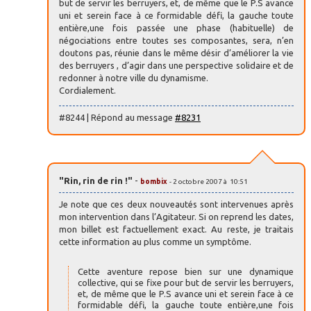
but de servir les berruyers, et, de même que le P.S avance
uni et serein face à ce formidable défi, la gauche toute
entière,une fois passée une phase (habituelle) de
négociations entre toutes ses composantes, sera, n’en
doutons pas, réunie dans le même désir d’améliorer la vie
des berruyers , d’agir dans une perspective solidaire et de
redonner à notre ville du dynamisme.
Cordialement.
#8244 | Répond au message
#8231
"Rin, rin de rin !"
-
bombix
- 2 octobre 2007 à 10:51
Je note que ces deux nouveautés sont intervenues après
mon intervention dans l’Agitateur. Si on reprend les dates,
mon billet est factuellement exact. Au reste, je traitais
cette information au plus comme un symptôme.
Cette aventure repose bien sur une dynamique
collective, qui se fixe pour but de servir les berruyers,
et, de même que le P.S avance uni et serein face à ce
formidable défi, la gauche toute entière,une fois