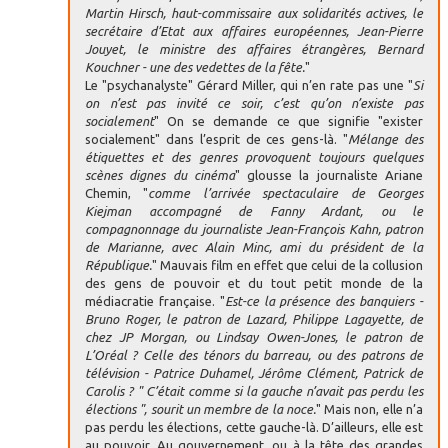
Martin Hirsch, haut-commissaire aux solidarités actives, le
secrétaire d’Etat aux affaires européennes, Jean-Pierre
Jouyet, le ministre des affaires étrangères, Bernard
Kouchner - une des vedettes de la fête.
"
Le "psychanalyste" Gérard Miller, qui n’en rate pas une "
Si
on n’est pas invité ce soir, c’est qu’on n’existe pas
socialement
" On se demande ce que signifie "exister
socialement" dans l’esprit de ces gens-là. "
Mélange des
étiquettes et des genres provoquent toujours quelques
scènes dignes du cinéma
" glousse la journaliste Ariane
Chemin, "
comme l’arrivée spectaculaire de Georges
Kiejman accompagné de Fanny Ardant, ou le
compagnonnage du journaliste Jean-François Kahn, patron
de Marianne, avec Alain Minc, ami du président de la
République.
" Mauvais film en effet que celui de la collusion
des gens de pouvoir et du tout petit monde de la
médiacratie française. "
Est-ce la présence des banquiers -
Bruno Roger, le patron de Lazard, Philippe Lagayette, de
chez JP Morgan, ou Lindsay Owen-Jones, le patron de
L’Oréal ? Celle des ténors du barreau, ou des patrons de
télévision - Patrice Duhamel, Jérôme Clément, Patrick de
Carolis ? " C’était comme si la gauche n’avait pas perdu les
élections ", sourit un membre de la noce.
" Mais non, elle n’a
pas perdu les élections, cette gauche-là. D’ailleurs, elle est
au pouvoir. Au gouvernement, ou à la tête des grandes