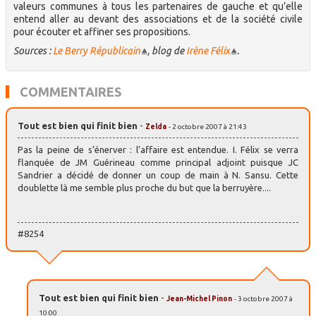
valeurs communes à tous les partenaires de gauche et qu’elle
entend aller au devant des associations et de la société civile
pour écouter et affiner ses propositions.
Sources :
Le Berry Républicain
, blog de
Irène Félix
.
COMMENTAIRES
Tout est bien qui finit bien
-
Zelda
- 2 octobre 2007 à 21:43
Pas la peine de s’énerver : l’affaire est entendue. I. Félix se verra
flanquée de JM Guérineau comme principal adjoint puisque JC
Sandrier a décidé de donner un coup de main à N. Sansu. Cette
doublette là me semble plus proche du but que la berruyère....
#8254
Tout est bien qui finit bien
-
Jean-Michel Pinon
- 3 octobre 2007 à
10:00