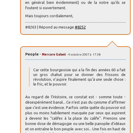
en général bien évidemment) ou de la notre qu’ils se
foutent si ouvertement.
Mais toujours cordialement,
#8263 | Répond au message
#8252
People
-
Mercure Galant
- 4 octobre 2007 à 17:38
Car cette bourgeoisie qui a la fin des années 60 a fait
un gros chahut pour se donner des frissons de
révolution, n’aspire finalement qu’à une seule chose :
le fric, et le pouvoir.
Au regard de l’Histoire, ce constat est - somme toute -
désespérément banal... Ce n’est pas du cynisme d’affirmer
que c’est une évidence. Parfois cette quête du pouvoir est
plus ou moins habilement masquée par ceux qui aspirent
à devenir les “califes à la place du calife”. Prenons une
bonne dose de démagogie ou une belle panoplie d’idéaux
et on entraîne le bon peuple avec soi... Une fois en haut de