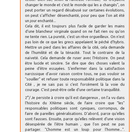
changer le monde et c’est le monde qui les a changés", on
peut porter un regard désabusé sur certaines évolutions,
on peut s’afficher désenchanté, pour peu que l’on ait été
un jour enchanté...
Cela dit, il est toujours plus facile de garder les mains
d’une blancheur virginale quand on ne fait rien ou qu’on
ne tente rien. La pureté, c’est un rêve orgueilleux. On n’est
pas loin de ce que les grecs appelaient le péché d’hybris.
Mettre un pied dans les affaires de la cité, cela demande
de l’humilité et de la ténacité. Tout le contraire de la
naïveté. Cela demande de ruser avec l’Histoire. On peut
être lucide et sincère. Se dire que des choses valent la
peine d’être essayées. S’enfermer dans la satisfaction
narcissique d’avoir raison contre tous, ne pas vouloir se
"souiller" et refuser toute responsabilité politique dans la
Cité , je ne sais pas si c’est forcément là la voie du
courage. C’est peut-être celle d’une certaine tranquillité.
2°/ Je persiste à croire qu’il est dangereux , on l’a vu dans
l’histoire du XXème siècle, de faire croire que "les"
responsables politiques sont cyniques, corrompus, de
faire de pareilles généralisations. D’abord, parce qu’elles
sont fausses. Ensuite, parce qu’elles relèvent d’une vision
désespérée de l’être humain , que l’on peut ne pas
partager. "L’homme est un loup pour l’homme...".