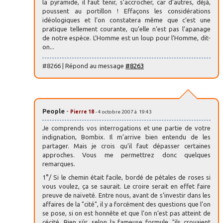
la pyramide, il faut tenir, s’accrocher, car d’autres, déjà,
poussent au portillon ! Effaçons les considérations
idéologiques et l’on constatera même que c’est une
pratique tellement courante, qu’elle n’est pas l’apanage
de notre espèce. L’Homme est un loup pour l’Homme, dit-
on...
#8266 | Répond au message
#8263
People
-
Pierre 18
- 4 octobre 2007 à 19:43
Je comprends vos interrogations et une partie de votre
indignation, Bombix. Il m’arrive bien entendu de les
partager. Mais je crois qu’il faut dépasser certaines
approches. Vous me permettrez donc quelques
remarques.
1°/ Si le chemin était facile, bordé de pétales de roses si
vous voulez, ça se saurait. Le croire serait en effet faire
preuve de naïveté. Entre nous, avant de s’investir dans les
affaires de la "cité", il y a forcément des questions que l’on
se pose, si on est honnête et que l’on n’est pas atteint de
cécité. Bien sûr, selon la fameuse formule, "ils croyaient