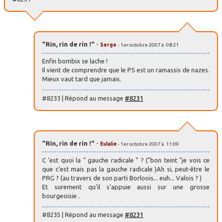
"Rin, rin de rin !"
-
Serge
- 1er octobre 2007 à 08:21
Enfin bombix se lache !
Il vient de comprendre que le PS est un ramassis de nazes.
Mieux vaut tard que jamais.
#8233 | Répond au message
#8231
"Rin, rin de rin !"
-
Eulalie
- 1er octobre 2007 à 11:09
C ’est quoi la " gauche radicale " ? ("bon teint "je vois ce
que c’est mais pas la gauche radicale )Ah si, peut-être le
PRG ? (au travers de son parti Borloois... euh... Valois ? )
Et surement qu’il s’appuie aussi sur une grosse
bourgeoisie .
#8235 | Répond au message
#8231