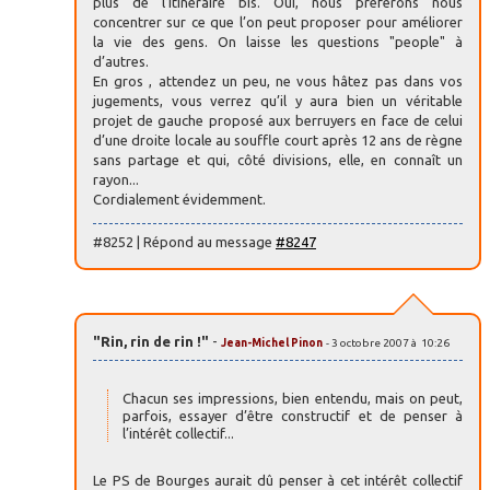
plus de l’itinéraire bis. Oui, nous préférons nous
concentrer sur ce que l’on peut proposer pour améliorer
la vie des gens. On laisse les questions "people" à
d’autres.
En gros , attendez un peu, ne vous hâtez pas dans vos
jugements, vous verrez qu’il y aura bien un véritable
projet de gauche proposé aux berruyers en face de celui
d’une droite locale au souffle court après 12 ans de règne
sans partage et qui, côté divisions, elle, en connaît un
rayon...
Cordialement évidemment.
#8252 | Répond au message
#8247
"Rin, rin de rin !"
-
Jean-Michel Pinon
- 3 octobre 2007 à 10:26
Chacun ses impressions, bien entendu, mais on peut,
parfois, essayer d’être constructif et de penser à
l’intérêt collectif...
Le PS de Bourges aurait dû penser à cet intérêt collectif