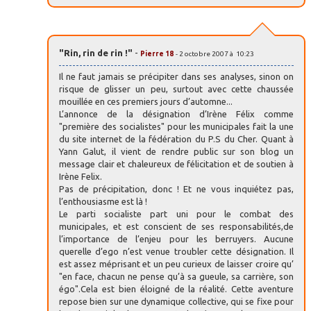
"Rin, rin de rin !"
-
Pierre 18
- 2 octobre 2007 à 10:23
Il ne faut jamais se précipiter dans ses analyses, sinon on
risque de glisser un peu, surtout avec cette chaussée
mouillée en ces premiers jours d’automne...
L’annonce de la désignation d’Irène Félix comme
"première des socialistes" pour les municipales fait la une
du site internet de la fédération du P.S du Cher. Quant à
Yann Galut, il vient de rendre public sur son blog un
message clair et chaleureux de félicitation et de soutien à
Irène Felix.
Pas de précipitation, donc ! Et ne vous inquiétez pas,
l’enthousiasme est là !
Le parti socialiste part uni pour le combat des
municipales, et est conscient de ses responsabilités,de
l’importance de l’enjeu pour les berruyers. Aucune
querelle d’ego n’est venue troubler cette désignation. Il
est assez méprisant et un peu curieux de laisser croire qu’
"en face, chacun ne pense qu’à sa gueule, sa carrière, son
égo".Cela est bien éloigné de la réalité. Cette aventure
repose bien sur une dynamique collective, qui se fixe pour