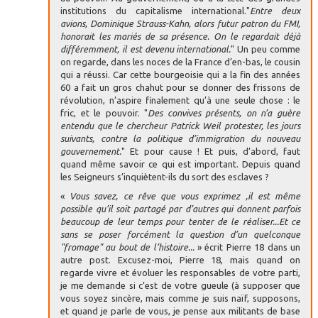
institutions du capitalisme international."
Entre deux
avions, Dominique Strauss-Kahn, alors futur patron du FMI,
honorait les mariés de sa présence. On le regardait déjà
différemment, il est devenu international.
" Un peu comme
on regarde, dans les noces de la France d’en-bas, le cousin
qui a réussi. Car cette bourgeoisie qui a la fin des années
60 a fait un gros chahut pour se donner des frissons de
révolution, n’aspire finalement qu’à une seule chose : le
fric, et le pouvoir. "
Des convives présents, on n’a guère
entendu que le chercheur Patrick Weil protester, les jours
suivants, contre la politique d’immigration du nouveau
gouvernement.
" Et pour cause ! Et puis, d’abord, faut
quand même savoir ce qui est important. Depuis quand
les Seigneurs s’inquiètent-ils du sort des esclaves ?
«
Vous savez, ce rêve que vous exprimez ,il est même
possible qu’il soit partagé par d’autres qui donnent parfois
beaucoup de leur temps pour tenter de le réaliser...Et ce
sans se poser forcément la question d’un quelconque
"fromage" au bout de l’histoire...
» écrit Pierre 18 dans un
autre post. Excusez-moi, Pierre 18, mais quand on
regarde vivre et évoluer les responsables de votre parti,
je me demande si c’est de votre gueule (à supposer que
vous soyez sincère, mais comme je suis naïf, supposons,
et quand je parle de vous, je pense aux militants de base