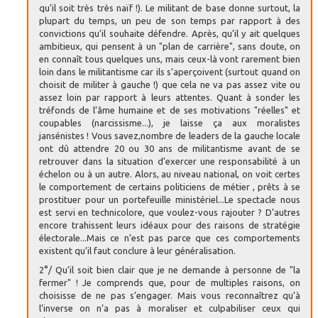
qu’il soit très très naïf !). Le militant de base donne surtout, la
plupart du temps, un peu de son temps par rapport à des
convictions qu’il souhaite défendre. Après, qu’il y ait quelques
ambitieux, qui pensent à un "plan de carrière", sans doute, on
en connaît tous quelques uns, mais ceux-là vont rarement bien
loin dans le militantisme car ils s’aperçoivent (surtout quand on
choisit de militer à gauche !) que cela ne va pas assez vite ou
assez loin par rapport à leurs attentes. Quant à sonder les
tréfonds de l’âme humaine et de ses motivations "réelles" et
coupables (narcissisme...), je laisse ça aux moralistes
jansénistes ! Vous savez,nombre de leaders de la gauche locale
ont dû attendre 20 ou 30 ans de militantisme avant de se
retrouver dans la situation d’exercer une responsabilité à un
échelon ou à un autre. Alors, au niveau national, on voit certes
le comportement de certains politiciens de métier , prêts à se
prostituer pour un portefeuille ministériel...Le spectacle nous
est servi en technicolore, que voulez-vous rajouter ? D’autres
encore trahissent leurs idéaux pour des raisons de stratégie
électorale...Mais ce n’est pas parce que ces comportements
existent qu’il faut conclure à leur généralisation.
2°/ Qu’il soit bien clair que je ne demande à personne de "la
fermer" ! Je comprends que, pour de multiples raisons, on
choisisse de ne pas s’engager. Mais vous reconnaîtrez qu’à
l’inverse on n’a pas à moraliser et culpabiliser ceux qui