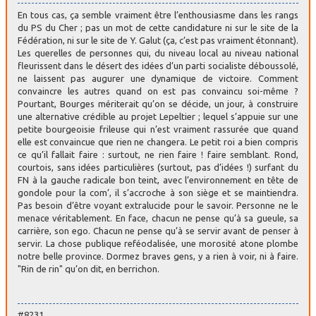
En tous cas, ça semble vraiment être l’enthousiasme dans les rangs
du PS du Cher ; pas un mot de cette candidature ni sur le site de la
Fédération, ni sur le site de Y. Galut (ça, c’est pas vraiment étonnant).
Les querelles de personnes qui, du niveau local au niveau national
fleurissent dans le désert des idées d’un parti socialiste déboussolé,
ne laissent pas augurer une dynamique de victoire. Comment
convaincre les autres quand on est pas convaincu soi-même ?
Pourtant, Bourges mériterait qu’on se décide, un jour, à construire
une alternative crédible au projet Lepeltier ; lequel s’appuie sur une
petite bourgeoisie frileuse qui n’est vraiment rassurée que quand
elle est convaincue que rien ne changera. Le petit roi a bien compris
ce qu’il fallait faire : surtout, ne rien faire ! faire semblant. Rond,
courtois, sans idées particulières (surtout, pas d’idées !) surfant du
FN à la gauche radicale bon teint, avec l’environnement en tête de
gondole pour la com’, il s’accroche à son siège et se maintiendra.
Pas besoin d’être voyant extralucide pour le savoir. Personne ne le
menace véritablement. En face, chacun ne pense qu’à sa gueule, sa
carrière, son ego. Chacun ne pense qu’à se servir avant de penser à
servir. La chose publique reféodalisée, une morosité atone plombe
notre belle province. Dormez braves gens, y a rien à voir, ni à faire.
"Rin de rin" qu’on dit, en berrichon.
#8231