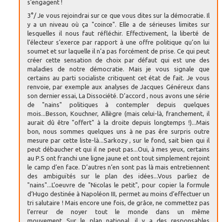
s’engagent !
3°/ Je vous rejoindrai sur ce que vous dites sur la démocratie. Il
y a un niveau où ça "coince". Elle a de sérieuses limites sur
lesquelles il nous faut réfléchir. Effectivement, la liberté de
l’électeur s’exerce par rapport à une offre politique qu’on lui
soumet et sur laquelle il n’a pas forcément de prise. Ce qui peut
créer cette sensation de choix par défaut qui est une des
maladies de notre démocratie. Mais je vous signale que
certains au parti socialiste critiquent cet état de fait. Je vous
renvoie, par exemple aux analyses de Jacques Généreux dans
son dernier essai, La Dissociété. D’accord , nous avons une série
de "nains" politiques à contempler depuis quelques
mois...Besson, Kouchner, Allègre (mais celui-là, franchement, il
aurait dû être "offert" à la droite depuis longtemps !)...Mais
bon, nous sommes quelques uns à ne pas êre surpris outre
mesure par cette liste-là...Sarkozy , sur le fond, sait bien qui il
peut débaucher et qui il ne peut pas...Oui, à mes yeux, certains
au P.S ont franchi une ligne jaune et ont tout simplement rejoint
le camp d’en face. D’autres n’en sont pas là mais entretiennent
des ambiguïtés sur le plan des idées...Vous parliez de
"nains"...L’oeuvre de "Nicolas le petit", pour copier la formule
d’Hugo destinée à Napoléon III, permet au moins d’effectuer un
tri salutaire ! Mais encore une fois, de grâce, ne commettez pas
l’erreur de noyer tout le monde dans un même
mouvement...Sur le plan national, il y a des responsables