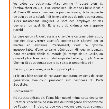
les aides au patronnat. Mais comme il bosse bien, ils
l’embauchent en CDI. 1100 euros net. Elle est pas belle la vie ?
M. Pierre18, vous connaissez le prix des loyers, de la baguette
de pain et de la salade ? Et je ne parle pas du prix des maisons.
Alors maintenant imaginez le sort des employés et des
ouvriers non qualifiés. Et le sort du chômeur qui s’appelle
Rachid.
La crise qu’on vit, c’est aussi la crise d’une certaine génération,
que des observateurs attentifs comme Louis Chauvel ont su
mettre en évidence. Précisément, c’est ce cynisme
insupportable d’une certaine génération 68 que je pointais
dans cet article débile du Monde (du temps de De Gaulle, on
pouvait y lire Jean Lacroix ; du temps de Sarkozy, on y lit Ariane
Chemin. Et vous voulez que je ne sois pas pessimiste ;-) ).
Car moi, voyez-vous, je ne le supporte plus.
Et je suis bien obligé de constater que parmi les gens de cette
génération, beaucoup président aux destinées du Parti
Socialiste.
Cordialement,
PS : tout ceci étant dit, j’aime bien quand même cette devise de
Gramsci : concilier le pessimisme de l’intelligence et l’optimisme
de l’action ;-) Si c’est ce que vous vouliez dire, nous sommes