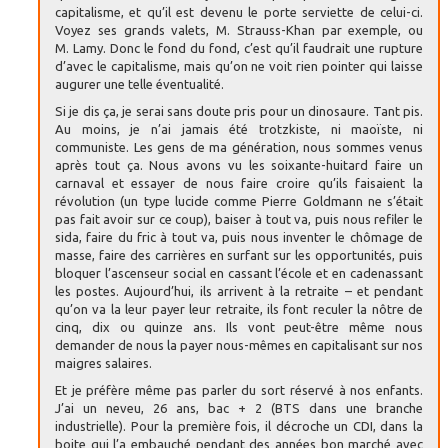
capitalisme, et qu’il est devenu le porte serviette de celui-ci.
Voyez ses grands valets, M. Strauss-Khan par exemple, ou
M. Lamy. Donc le fond du fond, c’est qu’il faudrait une rupture
d’avec le capitalisme, mais qu’on ne voit rien pointer qui laisse
augurer une telle éventualité.
Si je dis ça, je serai sans doute pris pour un dinosaure. Tant pis.
Au moins, je n’ai jamais été trotzkiste, ni maoïste, ni
communiste. Les gens de ma génération, nous sommes venus
après tout ça. Nous avons vu les soixante-huitard faire un
carnaval et essayer de nous faire croire qu’ils faisaient la
révolution (un type lucide comme Pierre Goldmann ne s’était
pas fait avoir sur ce coup), baiser à tout va, puis nous refiler le
sida, faire du fric à tout va, puis nous inventer le chômage de
masse, faire des carrières en surfant sur les opportunités, puis
bloquer l’ascenseur social en cassant l’école et en cadenassant
les postes. Aujourd’hui, ils arrivent à la retraite – et pendant
qu’on va la leur payer leur retraite, ils font reculer la nôtre de
cinq, dix ou quinze ans. Ils vont peut-être même nous
demander de nous la payer nous-mêmes en capitalisant sur nos
maigres salaires.
Et je préfère même pas parler du sort réservé à nos enfants.
J’ai un neveu, 26 ans, bac + 2 (BTS dans une branche
industrielle). Pour la première fois, il décroche un CDI, dans la
boite qui l’a embauché pendant des années bon marché avec