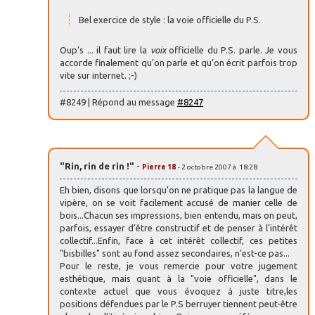
Bel exercice de style : la voie officielle du P.S.
Oup’s ... il faut lire la
voix
officielle du P.S. parle. Je vous
accorde finalement qu’on parle et qu’on écrit parfois trop
vite sur internet. ;-)
#8249 | Répond au message
#8247
"Rin, rin de rin !"
-
Pierre 18
- 2 octobre 2007 à 18:28
Eh bien, disons que lorsqu’on ne pratique pas la langue de
vipère, on se voit facilement accusé de manier celle de
bois...Chacun ses impressions, bien entendu, mais on peut,
parfois, essayer d’être constructif et de penser à l’intérêt
collectif...Enfin, face à cet intérêt collectif, ces petites
"bisbilles" sont au fond assez secondaires, n’est-ce pas...
Pour le reste, je vous remercie pour votre jugement
esthétique, mais quant à la "voie officielle", dans le
contexte actuel que vous évoquez à juste titre,les
positions défendues par le P.S berruyer tiennent peut-être