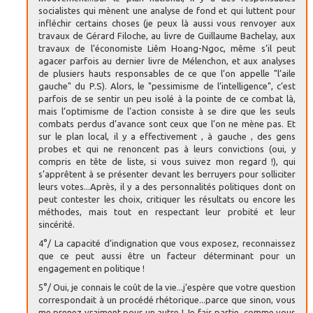
socialistes qui mènent une analyse de fond et qui luttent pour
infléchir certains choses (je peux là aussi vous renvoyer aux
travaux de Gérard Filoche, au livre de Guillaume Bachelay, aux
travaux de l’économiste Liêm Hoang-Ngoc, même s’il peut
agacer parfois au dernier livre de Mélenchon, et aux analyses
de plusiers hauts responsables de ce que l’on appelle "l’aile
gauche" du P.S). Alors, le "pessimisme de l’intelligence", c’est
parfois de se sentir un peu isolé à la pointe de ce combat là,
mais l’optimisme de l’action consiste à se dire que les seuls
combats perdus d’avance sont ceux que l’on ne mène pas. Et
sur le plan local, il y a effectivement , à gauche , des gens
probes et qui ne renoncent pas à leurs convictions (oui, y
compris en tête de liste, si vous suivez mon regard !), qui
s’apprêtent à se présenter devant les berruyers pour solliciter
leurs votes...Après, il y a des personnalités politiques dont on
peut contester les choix, critiquer les résultats ou encore les
méthodes, mais tout en respectant leur probité et leur
sincérité.
4°/ La capacité d’indignation que vous exposez, reconnaissez
que ce peut aussi être un facteur déterminant pour un
engagement en politique !
5°/ Oui, je connais le coût de la vie...j’espère que votre question
correspondait à un procédé rhétorique...parce que sinon, vous
me prenez vraiment pour un autre ! Je fais partie, comme vous