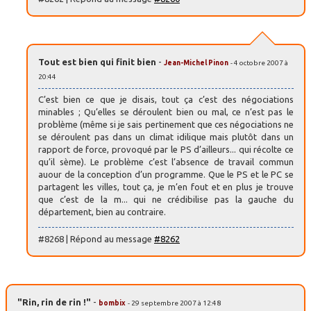
Tout est bien qui finit bien
-
Jean-Michel Pinon
- 4 octobre 2007 à
20:44
C’est bien ce que je disais, tout ça c’est des négociations
minables ; Qu’elles se déroulent bien ou mal, ce n’est pas le
problème (même si je sais pertinement que ces négociations ne
se déroulent pas dans un climat idilique mais plutôt dans un
rapport de force, provoqué par le PS d’ailleurs... qui récolte ce
qu’il sème). Le problème c’est l’absence de travail commun
auour de la conception d’un programme. Que le PS et le PC se
partagent les villes, tout ça, je m’en fout et en plus je trouve
que c’est de la m... qui ne crédibilise pas la gauche du
département, bien au contraire.
#8268 | Répond au message
#8262
"Rin, rin de rin !"
-
bombix
- 29 septembre 2007 à 12:48