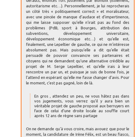
défauts, énoncés fort justement par Bombix (isolement,
autoritarisme etc…). Personnellement, je lui reprocherais
un côté très « politiquement correct » et moralisateur,
avec une pincée de manque d’audace et d’impertinence,
qui me laisse supposer qu’elle n’irait pas au fond des
problèmes (PdB, sport à Bourges, attribution des
subventions, développement universitaire,
développement économique etc…) et qu’elle est,
finalement, une Lepeltier de gauche, ce qui ne m’intéresse
absolument pas. Mais puisqu’elle a dit qu’elle était
persuadé de pouvoir convaincre ses partenaires et
citoyens qui ne demandent qu’une alternative crédible au
projet de M. Serge Lepeltier, et qu’elle irais à leur
rencontre un par un, et puisque je suis de bonne fois, je
l’attend en espérant qu’elle me fasse changer d’avis. Pour
le moment, c’est pas gagné, loin de là.
En gros , attendez un peu, ne vous hâtez pas dans
vos jugements, vous verrez qu’il y aura bien un
véritable projet de gauche proposé aux berruyers en
face de celui d’une droite locale au souffle court
après 12 ans de règne sans partage
On ne demande qu’à vous croire, mais avouez que pour le
moment, la candidature de Irène Félix, est un beau fiasco,