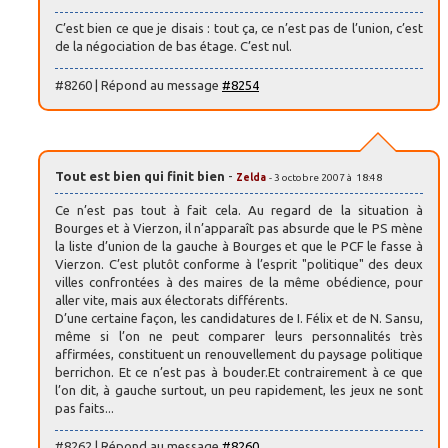
C’est bien ce que je disais : tout ça, ce n’est pas de l’union, c’est
de la négociation de bas étage. C’est nul.
#8260 | Répond au message
#8254
Tout est bien qui finit bien
-
Zelda
- 3 octobre 2007 à 18:48
Ce n’est pas tout à fait cela. Au regard de la situation à
Bourges et à Vierzon, il n’apparaît pas absurde que le PS mène
la liste d’union de la gauche à Bourges et que le PCF le fasse à
Vierzon. C’est plutôt conforme à l’esprit "politique" des deux
villes confrontées à des maires de la même obédience, pour
aller vite, mais aux électorats différents.
D’une certaine façon, les candidatures de I. Félix et de N. Sansu,
même si l’on ne peut comparer leurs personnalités très
affirmées, constituent un renouvellement du paysage politique
berrichon. Et ce n’est pas à bouder.Et contrairement à ce que
l’on dit, à gauche surtout, un peu rapidement, les jeux ne sont
pas faits...
#8262 | Répond au message
#8260