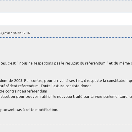
23 janvier 2008 à 17:16
istes, c’est " nous ne respectons pas le resultat du referendum " et du même 
um de 2005. Par contre, pour arriver à ses fins, il respecte la constitution qu
 précédent referendum. Toute l’astuce consiste donc :
être contraint au referendum
tution pour pouvoir ratifier le nouveau traité par la voie parlementaire, c
’opposant pas à cette modification.