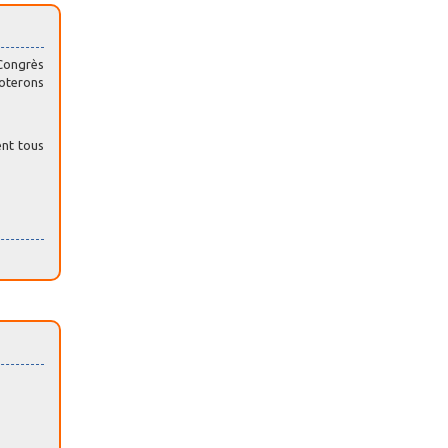
 Congrès
voterons
ent tous