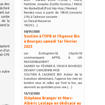
que des
Fantôme Josepha (Gothic Exotica / Metz)
déchiré
Yes Basketball (Post Hip-Hop / Rennes)
ant sur
Rendez-vous à partir de 19h30 (concerts
 sortie
21h) à l’adresse suivante :
s de la
Le Chezal Masseron
ient le
18220 (…)
30/01/2025
Soutien à l’OFB et l’Agence Bio
à Bourges samedi 1er février
ceptent
2025
on d’un
Les Écologistes18, L’Après18
nti-CPE
communiquent APPEL À UN
RASSEMBLEMENT
SAMEDI 1er FÉVRIER À 15h30 À BOURGES
DEVANT L’ANCIENNE MCB
n outre
SOUTIEN À L’AGENCE BIO Acteur de la
transition alimentaire, l’agence bio met en
lumière ceux et celles qui font la bio, qui
œuvrent au quotidien pour une (…)
13/12/2023
Stéphane Branger et Marc-
Albéric Lestage en dédicace au