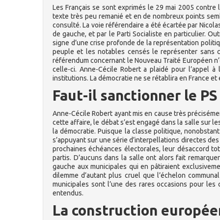
Les Français se sont exprimés le 29 mai 2005 contre l
texte très peu remanié et en de nombreux points semb
consulté. La voie référendaire a été écartée par Nicolas 
de gauche, et par le Parti Socialiste en particulier. O
signe d’une crise profonde de la représentation polit
peuple et les notables censés le représenter sans 
référendum concernant le Nouveau Traité Européen n’e
celle-ci. Anne-Cécile Robert a plaidé pour l’appel 
institutions. La démocratie ne se rétablira en France 
Faut-il sanctionner le PS
Anne-Cécile Robert ayant mis en cause très précisément 
cette affaire, le débat s’est engagé dans la salle sur l
la démocratie. Puisque la classe politique, nonobstant
s’appuyant sur une série d’interpellations directes des
prochaines échéances électorales, leur désaccord tot
partis. D’aucuns dans la salle ont alors fait remarqu
gauche aux municipales qui en pâtiraient exclusivement
dilemme d’autant plus cruel que l’échelon communal 
municipales sont l’une des rares occasions pour les ci
entendus.
La construction europée