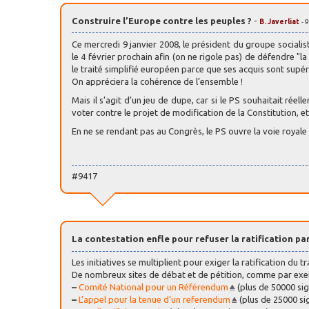
Construire l’Europe contre les peuples ?
-
B. Javerliat
- 
Ce mercredi 9 janvier 2008, le président du groupe sociali
le 4 février prochain afin (on ne rigole pas) de défendre "
le traité simplifié européen parce que ses acquis sont supéri
On appréciera la cohérence de l’ensemble !
Mais il s’agit d’un jeu de dupe, car si le PS souhaitait rée
voter contre le projet de modification de la Constitution, 
En ne se rendant pas au Congrès, le PS ouvre la voie royale
#9417
La contestation enfle pour refuser la ratification p
Les initiatives se multiplient pour exiger la ratification du t
De nombreux sites de débat et de pétition, comme par exe
–
Comité National pour un Référendum
(plus de 50000 sig
–
L’appel pour la tenue d’un referendum
(plus de 25000 si