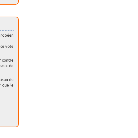
européen
 ce vote
r contre
caux de
tisan du
r que le