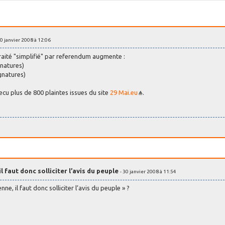
30 janvier 2008 à 12:06
traité "simplifié" par referendum augmente :
gnatures)
gnatures)
cu plus de 800 plaintes issues du site
29 Mai.eu
.
 faut donc solliciter l’avis du peuple
- 30 janvier 2008 à 11:54
e, il faut donc solliciter l’avis du peuple » ?