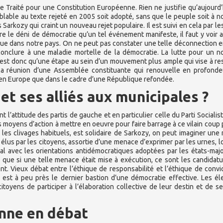
e Traité pour une Constitution Européenne. Rien ne justifie qu’aujourd’
lable au texte rejeté en 2005 soit adopté, sans que le peuple soit à 
Sarkozy qui craint un nouveau rejet populaire. Il est suivi en cela par les
utre le déni de démocratie qu’un tel événement manifeste, il faut y voir a
ique dans notre pays. On ne peut pas constater une telle déconnection e
conclure à une maladie mortelle de la démocratie. La lutte pour un 
st donc qu’une étape au sein d’un mouvement plus ample qui vise à re
à la réunion d’une Assemblée constituante qui renouvelle en profond
et en Europe que dans le cadre d’une République refondée.
 et ses alliés aux municipales ?
l’attitude des partis de gauche et en particulier celle du Parti Socialis
es moyens d’action à mettre en oeuvre pour faire barrage à ce vilain coup 
 les clivages habituels, est solidaire de Sarkozy, on peut imaginer une 
 élus par les citoyens, assortie d’une menace d’exprimer par les urnes, l
al avec les orientations antidémocratiques adoptées par les états-maj
er que si une telle menace était mise à exécution, ce sont les candidat
. Vieux débat entre l’éthique de responsabilité et l’éthique de convict
est à peu près le dernier bastion d’une démocratie effective. Les él
toyens de participer à l’élaboration collective de leur destin et de se
nne en débat