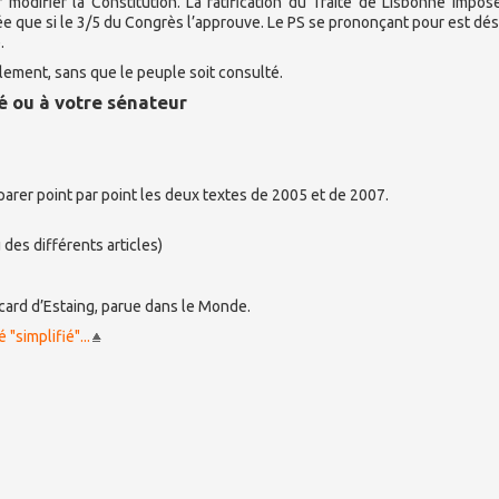
 modifier la Constitution. La ratification du Traité de Lisbonne impos
tée que si le 3/5 du Congrès l’approuve. Le PS se prononçant pour est dé
.
arlement, sans que le peuple soit consulté.
é ou à votre sénateur
parer point par point les deux textes de 2005 et de 2007.
 des différents articles)
Giscard d’Estaing, parue dans le Monde.
"simplifié"...