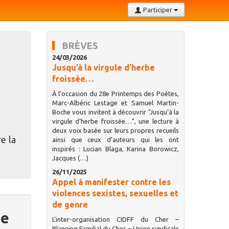
Participer
BRÈVES
24/03/2026
Jusqu’à la virgule d’herbe
froissée…
À l’occasion du 28e Printemps des Poètes,
Marc-Albéric Lestage et Samuel Martin-
Boche vous invitent à découvrir "Jusqu’à la
virgule d’herbe froissée…", une lecture à
deux voix basée sur leurs propres recueils
e la
ainsi que ceux d’auteurs qui les ont
inspirés : Lucian Blaga, Karina Borowicz,
Jacques (…)
26/11/2025
Appel à manifester contre les
violences sexistes, sexuelles et
de genre
ue
L’inter-organisation CIDFF du Cher –
Planning Familial du Cher – Union syndicale