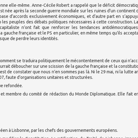
éenne elle-même. Anne-Cécile Robert a rappelé que le déficit démocrati
est née après la seconde guerre mondiale sur les ruines d’un continent 
a base d’accords exclusivement économiques, et d’autre part en s’appuy
 les peuples des débats politiques nécessaires à cette construction. La
 capitaliste n’ont fait que renforcer les tendances antidémocratique
gauche française et le PS en particulier, en même temps qu’ils accepta
que de perdre leurs identités.
r comment se traduira politiquement le mécontentement de ceux qui n’ac
ourrait déboucher sur une scission de la gauche française et la constituti
 est de constater que nous n’en sommes pas là. Ni le 29 mai, ni la lutte a
7, faute d’organisations unitaires et structurées.
ue refondée.
 et membre du comité de rédaction du Monde Diplomatique. Elle fait e
péen à Lisbonne, par les chefs des gouvernements européens.