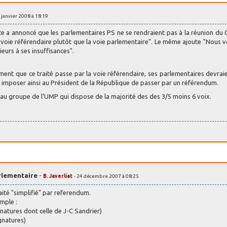
9 janvier 2008 à 18:19
ste a annoncé que les parlementaires PS ne se rendraient pas à la réunion du
la voie référendaire plutôt que la voie parlementaire". Le même ajoute "Nous 
eurs à ses insuffisances".
llement que ce traité passe par la voie référendaire, ses parlementaires devrai
et imposer ainsi au Président de la République de passer par un référendum.
 au groupe de l’UMP qui dispose de la majorité des des 3/5 moins 6 voix.
arlementaire
-
B. Javerliat
- 24 décembre 2007 à 08:25
raité "simplifié" par referendum.
mple :
natures dont celle de J-C Sandrier)
gnatures)