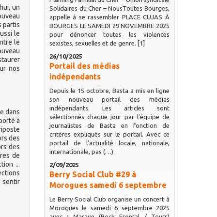
hui, un
Solidaires du Cher – NousToutes Bourges,
nouveau
appelle à se rassembler PLACE CUJAS À
 partis
BOURGES LE SAMEDI 29 NOVEMBRE 2025
ussi le
pour dénoncer toutes les violences
ntre le
sexistes, sexuelles et de genre. [1]
nouveau
26/10/2025
staurer
Portail des médias
eur nos
indépendants
Depuis le 15 octobre, Basta a mis en ligne
son nouveau portail des médias
indépendants. Les articles sont
te dans
sélectionnés chaque jour par l’équipe de
porté à
journalistes de Basta en fonction de
riposte
critères expliqués sur le portail. Avec ce
ors des
portail de l’actualité locale, nationale,
ors des
internationale, pas (…)
ures de
ion ...
2/09/2025
ections
Berry Social Club #29 à
 sentir
Morogues samedi 6 septembre
Le Berry Social Club organise un concert à
Morogues le samedi 6 septembre 2025
avec : Marave (Rock Frontal / Tours)