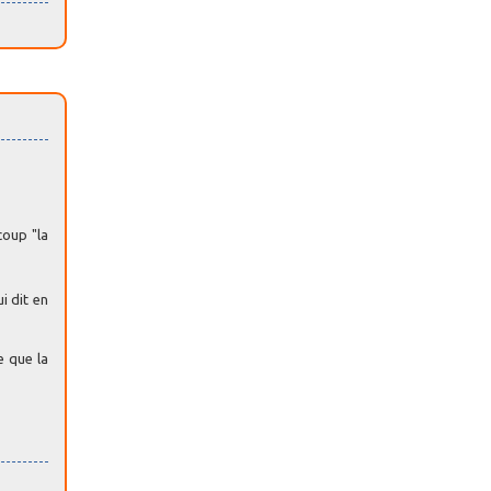
coup "la
i dit en
e que la