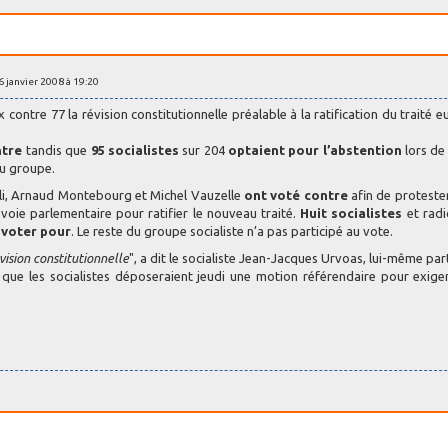
16 janvier 2008 à 19:20
contre 77 la révision constitutionnelle préalable à la ratification du traité 
ntre
tandis que
95 socialistes
sur 204
optaient pour l’abstention
lors de
du groupe.
lli, Arnaud Montebourg et Michel Vauzelle
ont voté contre
afin de proteste
voie parlementaire pour ratifier le nouveau traité.
Huit socialistes
et radi
e voter pour
. Le reste du groupe socialiste n’a pas participé au vote.
vision constitutionnelle
", a dit le socialiste Jean-Jacques Urvoas, lui-même par
é que les socialistes déposeraient jeudi une motion référendaire pour exige