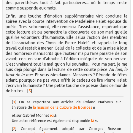
des parenthèses tout à fait particulières... où le temps reste
comme suspendu aux mots.
Enfin, une touche d’émotion supplémentaire vint conclure la
soirée avec la courte intervention de Madeleine Halet, épouse du
poète. Très sobrement, elle remercia l’assistance, espérant que
cette lecture ait pu permettre la découverte de son mari qu’elle
qualifie volontiers d’humaniste. Elle salua l’action des membres
de l’association des “Amis de Pierre Halet” et rappela le long
travail qui restait à mener. Celui de la collecte et de la mise à jour
des nombreux manuscrits que l’auteur n’a pu faire paraître de son
vivant, ceci en vue d’aboutir à l’édition intégrale de son oeuvre.
C’est vraiment tout le mal qu’on lui souhaite... Pour ma part, je me
suis déjà plongé dans la lecture de cette courte pièce
Au loin, le
bruit de la mer
. Et vous Mesdames, Messieurs ? Période de fêtes
aidant, pourquoi ne pas vous offrir le cadeau de lire Pierre Halet,
l’écrivain humaniste ? Une petite touche de poésie dans ce monde
de brutes...
[
5
]
[
1
]
On se reportera aux articles de Roland Narboux sur
l’histoire de
la maison de la Culture de Bourges
et sur Gabriel Monnet
ici
Une autre référence est également disponible
là
.
[
2
]
Concept également adopté par Georges Buisson