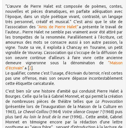
“L’œuvre de Pierre Halet est composée de poèmes, contes,
nouvelles et pièces dramatiques, en parfaite adéquation avec
l’époque, dans un style poétique vivant, contrasté, un langage
très personnel, créatif et musical.” C’est ainsi que le site de
l’association des
“Amis de Pierre Halet”
présente le travail de
l’auteur... Pierre Halet ne semble pas vraiment avoir été attiré par
les trompettes de la renommée. Parallèlement à l’écriture, cet
amoureux des mots se consacre aussi à son autre passion, la
vigne. Toute sa vie, il exploita à Chancay en Touraine, un petit
vignoble de Vouvray. L’association qui s’occupe de la diffusion de
son oeuvre continue d’ailleurs à faire vivre cette ancienne
demeure vigneronne sous la dénomination de
“Maison
d’écrivain”
[
2
]
.
Le qualifier, comme c’est l’usage, d’écrivain du terroir, n’est certes
pas une offense, mais son oeuvre dépasse incontestablement
cette étiquette caricaturale.
C’est bien sûr une histoire d’amitié qui conduisit Pierre Halet à
Bourges. Celle qui le lia à Gabriel Monnet, et qui permit la création
de nombreuses pièces de théâtre telles que
La Provocation
(présentée lors de l’inauguration de la Maison de la Culture en
1963),
Le Cheval-Caillou
(1964)
Votre silence Cooper ?
(1968) puis
plus tard
Au loin le bruit de la mer
(1996)... Cette amitié, Gabriel
Monnet en témoigne encore par la rédaction d’une lettre
posthume au “vieux frère” , servant d’introduction à la lecture de