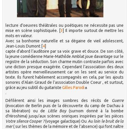
lecture d’oeuvres théâtrales ou poétiques ne nécessite pas une
mise en scène sophistiquée.
[
3
]
Il importe surtout de mettre les
mots en valeur.
Avec sa bonhomie naturelle et sa dégaine de vieil adolescent,
Jean-Louis Dumont
[
4
]
capte d’abord l’auditoire par sa voix grave et douce. De son côté,
la jeune comédienne Marie-Mathilde Amblat joue davantage sur le
registre de la séduction. Son charme mutin contraste parfois avec
une diction presque exagérée. Cependant l’association des deux
artistes opère merveilleusement car on les sent au service du
texte. Ils furent habilement accompagnés en cela, par les ajouts
sonores d’Alain Giraud de l’association Double Coeur , et surtout,
grâce au jeu subtil du guitariste
Gilles Parodi
.
Défilèrent ainsi les images sombres des récits de
Guerre
(évocation de Berlin puis de la découverte du camp de Dachau à
sa libération) ou de
Little Boy
(surnom donné à la bombe
d’Hiroshima) jusqu’aux scènes oniriques inspirées par les pièces
Votre silence Cooper ?
(voyage galactique) Ou
Au loin le bruit de la
mer
( sur les thèmes de la mémoire et de l’absence) qui font naître