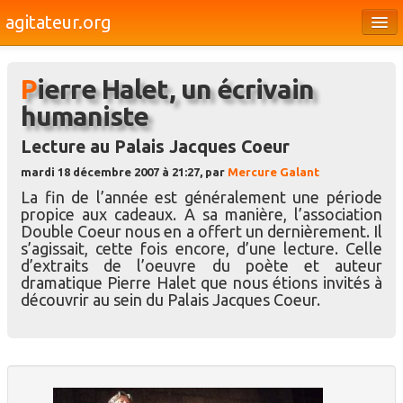
agitateur.org
Éditoriaux
Pierre Halet, un écrivain
Bourges & le Cher
humaniste
Société
Lecture au Palais Jacques Coeur
Culture
mardi 18 décembre 2007 à 21:27, par
Mercure Galant
Médias
La fin de l’année est généralement une période
propice aux cadeaux. A sa manière, l’association
Dossiers
Double Coeur nous en a offert un dernièrement. Il
s’agissait, cette fois encore, d’une lecture. Celle
Brèves
d’extraits de l’oeuvre du poète et auteur
dramatique Pierre Halet que nous étions invités à
découvrir au sein du Palais Jacques Coeur.