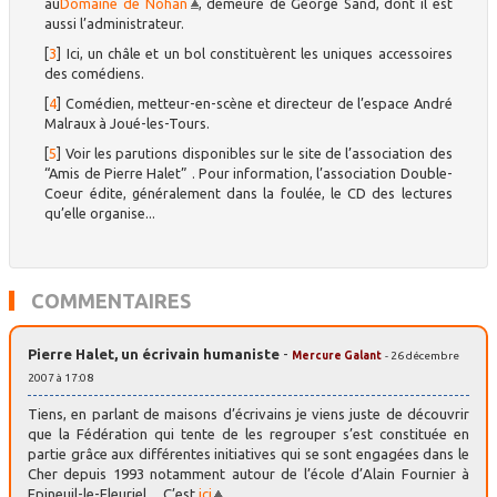
au
Domaine de Nohan
, demeure de George Sand, dont il est
aussi l’administrateur.
[
3
]
Ici, un châle et un bol constituèrent les uniques accessoires
des comédiens.
[
4
]
Comédien, metteur-en-scène et directeur de l’espace André
Malraux à Joué-les-Tours.
[
5
]
Voir les parutions disponibles sur le site de l’association des
“Amis de Pierre Halet” . Pour information, l’association Double-
Coeur édite, généralement dans la foulée, le CD des lectures
qu’elle organise...
COMMENTAIRES
Pierre Halet, un écrivain humaniste
-
Mercure Galant
- 26 décembre
2007 à 17:08
Tiens, en parlant de maisons d’écrivains je viens juste de découvrir
que la Fédération qui tente de les regrouper s’est constituée en
partie grâce aux différentes initiatives qui se sont engagées dans le
Cher depuis 1993 notamment autour de l’école d’Alain Fournier à
Epineuil-le-Fleuriel ... C’est
ici