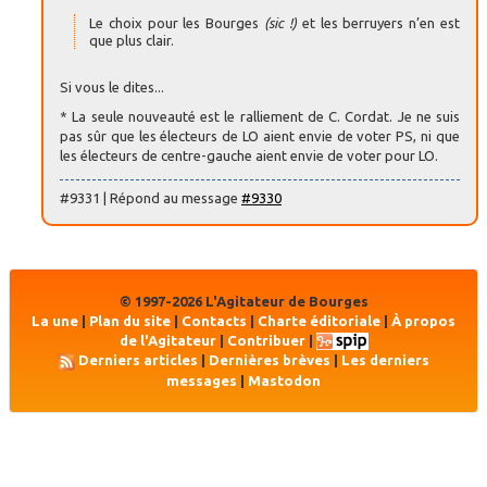
Le choix pour les Bourges
(sic !)
et les berruyers n’en est
que plus clair.
Si vous le dites...
* La seule nouveauté est le ralliement de C. Cordat. Je ne suis
pas sûr que les électeurs de LO aient envie de voter PS, ni que
les électeurs de centre-gauche aient envie de voter pour LO.
#9331 | Répond au message
#9330
© 1997-2026 L'Agitateur de Bourges
La une
|
Plan du site
|
Contacts
|
Charte éditoriale
|
À propos
de l'Agitateur
|
Contribuer
|
Derniers articles
|
Dernières brèves
|
Les derniers
messages
|
Mastodon