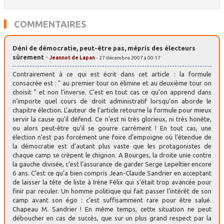
COMMENTAIRES
Déni de démocratie, peut-être pas, mépris des électeurs
sûrement
-
Jeannot de Lapan
- 27 décembre 2007 à 00:17
Contrairement à ce qui est écrit dans cet article : la formule
consacrée est : " au premier tour on élimine et au deuxième tour on
choisit " et non l’inverse. C’est en tout cas ce qu’on apprend dans
n’importe quel cours de droit administratif lorsqu’on aborde le
chapitre élection. L’auteur de l’article retourne la formule pour mieux
servir la cause qu’il défend. Ce n’est ni très glorieux, ni très honête,
ou alors peut-être qu’il se gourre carrément ! En tout cas, une
élection n’est pas forcément une foire d’empoigne où l’étendue de
la démocratie est d’autant plus vaste que les protagonistes de
chaque camp se crèpent le chignon. A Bourges, la droite unie contre
la gauche divisée, c’est l’assurance de garder Serge Lepeltier encore
6 ans. C’est ce qu’a bien compris Jean-Claude Sandrier en acceptant
de laisser la tête de liste à Irène Félix qui s’était trop avancée pour
finir par reculer. Un homme politique qui fait passer l’intérêt de son
camp avant son égo : c’est suffisamment rare pour être salué.
Chapeau M. Sandrier ! En même temps, cette situation ne peut
déboucher en cas de succès, que sur un plus grand respect par la