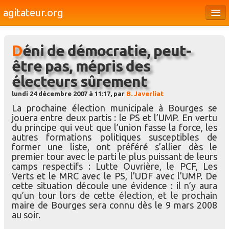
agitateur.org
Éditoriaux
Déni de démocratie, peut-
Bourges & le Cher
être pas, mépris des
Société
électeurs sûrement
Culture
lundi 24 décembre 2007 à 11:17, par
B. Javerliat
La prochaine élection municipale à Bourges se
Médias
jouera entre deux partis : le PS et l’UMP. En vertu
du principe qui veut que l’union fasse la force, les
Dossiers
autres formations politiques susceptibles de
former une liste, ont préféré s’allier dès le
Brèves
premier tour avec le parti le plus puissant de leurs
camps respectifs : Lutte Ouvrière, le PCF, Les
Verts et le MRC avec le PS, l’UDF avec l’UMP. De
cette situation découle une évidence : il n’y aura
qu’un tour lors de cette élection, et le prochain
maire de Bourges sera connu dès le 9 mars 2008
au soir.