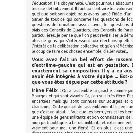
l’éducation à la citoyenneté. C’est pour nous absolume
les use définitivement. Il faut au contraire les valorise
quel que soit son objet, nous avons lancé l’idée d’un 
parler de tout ce qui concerne les questions de loca
questions de formations associatives, les questions d
biais des Conseils de Quartiers, des Conseils de Pare
particulières, je pense que l’on peut revitaliser la démoc
plus de gens qui s’intéressent aux élections quelles 
l’intérêt de la délibération collective et qu’en réfléch
le coup de faire des choses ensemble, d’aller voter...
Vous avez fait un bel effort de rassem
d’extrême-gauche qui est en gestation. 
exactement sa composition. Il y a eu au
avoir été intégrés à votre équipe ... Est
que vous êtes déçue par cette attitude ?
Irène Félix :
On a rassemblé la gauche comme jamai
Bourges et qui sont vivants. Ça, j’en suis très fière. 
encartées mais qui sont connues sur Bourges et qu
charismes. Cette qualité de rassemblement là, j’en suis
que c’est un atout. Il faut que les berruyers et les be
une équipe de gens militants et bon connaisseurs de 
mon parti politique, à la fois militants et extrêmement
vraiment pour moi, une fierté. Et en plus, c’est u