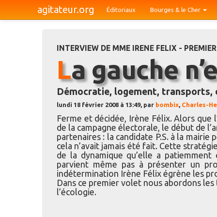
agitateur.org
Éditoriaux
Bourges & le Cher
INTERVIEW DE MME IRENE FELIX - PREMIER
La gauche n’e
Démocratie, logement, transports, 
lundi 18 février 2008 à 13:49, par
bombix
,
Charles-He
Ferme et décidée, Irène Félix. Alors que l
de la campagne électorale, le début de l’
partenaires : la candidate P.S. à la mair
cela n’avait jamais été fait. Cette stratég
de la dynamique qu’elle a patiemment con
parvient même pas à présenter un pro
indétermination Irène Félix égrène les pro
Dans ce premier volet nous abordons les 
l’écologie.