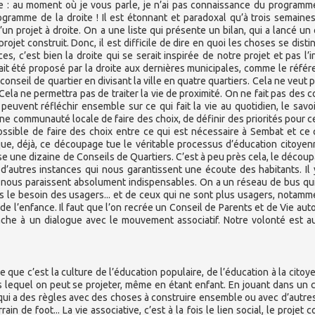
e : au moment où je vous parle, je n’ai pas connaissance du programm
ogramme de la droite ! Il est étonnant et paradoxal qu’à trois semaine
un projet à droite. On a une liste qui présente un bilan, qui a lancé un 
ojet construit. Donc, il est difficile de dire en quoi les choses se disti
es, c’est bien la droite qui se serait inspirée de notre projet et pas l’i
vait été proposé par la droite aux dernières municipales, comme le réfé
 conseil de quartier en divisant la ville en quatre quartiers. Cela ne veut p
 Cela ne permettra pas de traiter la vie de proximité. On ne fait pas des c
euvent réfléchir ensemble sur ce qui fait la vie au quotidien, le savoi
une communauté locale de faire des choix, de définir des priorités pour ce
mpossible de faire des choix entre ce qui est nécessaire à Sembat et ce 
 que, déjà, ce découpage tue le véritable processus d’éducation citoye
se une dizaine de Conseils de Quartiers. C’est à peu près cela, le décou
 d’autres instances qui nous garantissent une écoute des habitants. Il 
 nous paraissent absolument indispensables. On a un réseau de bus qui
s le besoin des usagers... et de ceux qui ne sont plus usagers, notamm
 de l’enfance. Il faut que l’on recrée un Conseil de Parents et de Vie aut
attache à un dialogue avec le mouvement associatif. Notre volonté est a
 que c’est la culture de l’éducation populaire, de l’éducation à la citoy
ans lequel on peut se projeter, même en étant enfant. En jouant dans un 
b qui a des règles avec des choses à construire ensemble ou avec d’autre
n de foot... La vie associative, c’est à la fois le lien social, le projet co