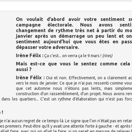
On voulait d’abord avoir votre sentiment s
campagne électorale. Nous avons sent
changement de rythme très net à partir du mo
janvier après un démarrage un peu lent et on
sentiment aujourd’hui que vous êtes en pas
dépasser votre adversaire.
Irène Félix :
Ça c’est... on verra ça le 9 mars !
(rires)
Mais est-ce que vous le sentez comme cela
aussi ?
Irène Félix :
Oui et non. Effectivement, on a clairement a
vers le mois de janvier. Ce que je n’ai pas ressenti comme vous
que cet automne nous n’étions pas lents, mais simplem
construction d’un rassemblement, d’un projet. Nous avons re
dans les quartiers... C’est un rythme d’élaboration qui n’est pas fo
.
 !
e n’ai aucun regret de ce temps-là. Le signe que l’on n’était pas en retar
 premiers. Peut-être qu’il y avait une attente forte à gauche - et après t
it faire, avec qui on allait le faire, si on serait en mesure de relever l