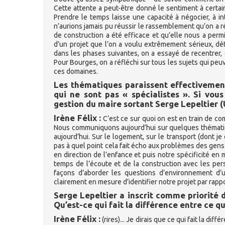
Cette attente a peut-être donné le sentiment à certain
Prendre le temps laisse une capacité à négocier, à intég
n’aurions jamais pu réussir le rassemblement qu’on a réu
de construction a été efficace et qu’elle nous a permi
d’un projet que l’on a voulu extrêmement sérieux, dé
dans les phases suivantes, on a essayé de recentrer, 
Pour Bourges, on a réfléchi sur tous les sujets qui peu
ces domaines.
Les thématiques paraissent effectivement
qui ne sont pas « spécialistes ». Si vou
gestion du maire sortant Serge Lepeltier 
Irène Félix :
C’est ce sur quoi on est en train de co
Nous communiquons aujourd’hui sur quelques thématique
aujourd’hui. Sur le logement, sur le transport (dont je
pas à quel point cela fait écho aux problèmes des gens 
en direction de l’enfance et puis notre spécificité en 
temps de l’écoute et de la construction avec les per
façons d’aborder les questions d’environnement d’u
clairement en mesure d’identifier notre projet par rappo
Serge Lepeltier a inscrit comme priorité 
Qu’est-ce qui fait la différence entre ce q
Irène Félix :
(rires)... Je dirais que ce qui fait la d