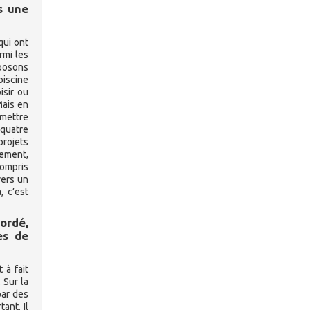
s une
qui ont
rmi les
oposons
iscine
isir ou
Mais en
rmettre
 quatre
projets
gement,
compris
vers un
, c’est
cordé,
es de
 à fait
 Sur la
par des
ant. Il