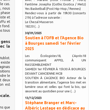
le cas.
Fantôme Josepha (Gothic Exotica / Metz)
e, nous
Yes Basketball (Post Hip-Hop / Rennes)
e phase
Rendez-vous à partir de 19h30 (concerts
iste et
21h) à l’adresse suivante :
uffu et
Le Chezal Masseron
e fond.
18220 (…)
ns tous
30/01/2025
Soutien à l’OFB et l’Agence Bio
 gens
à Bourges samedi 1er février
ec la
2025
Les Écologistes18, L’Après18
Hublot.
communiquent APPEL À UN
 existe
RASSEMBLEMENT
aginais
SAMEDI 1er FÉVRIER À 15h30 À BOURGES
sitions
DEVANT L’ANCIENNE MCB
ndre le
SOUTIEN À L’AGENCE BIO Acteur de la
nt deux
transition alimentaire, l’agence bio met en
 on est
lumière ceux et celles qui font la bio, qui
œuvrent au quotidien pour une (…)
cale.
13/12/2023
Stéphane Branger et Marc-
ons que
Albéric Lestage en dédicace au