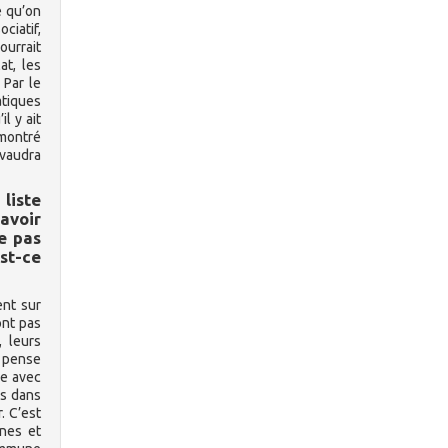
e qu’on
ciatif,
ourrait
at, les
 Par le
atiques
il y ait
 montré
 vaudra
liste
avoir
e pas
st-ce
ent sur
ont pas
 leurs
e pense
le avec
as dans
. C’est
ines et