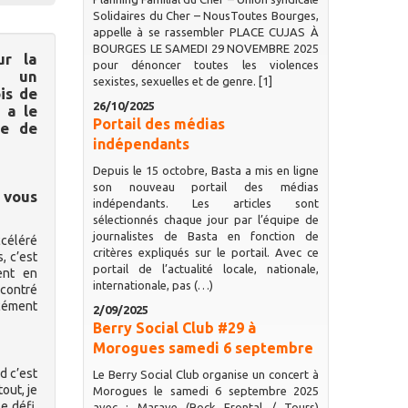
Solidaires du Cher – NousToutes Bourges,
appelle à se rassembler PLACE CUJAS À
BOURGES LE SAMEDI 29 NOVEMBRE 2025
ur la
pour dénoncer toutes les violences
i un
sexistes, sexuelles et de genre. [1]
is de
26/10/2025
 a le
Portail des médias
se de
indépendants
Depuis le 15 octobre, Basta a mis en ligne
son nouveau portail des médias
 vous
indépendants. Les articles sont
sélectionnés chaque jour par l’équipe de
journalistes de Basta en fonction de
ccéléré
critères expliqués sur le portail. Avec ce
, c’est
portail de l’actualité locale, nationale,
ent en
internationale, pas (…)
ncontré
rcément
2/09/2025
Berry Social Club #29 à
Morogues samedi 6 septembre
d c’est
Le Berry Social Club organise un concert à
out, je
Morogues le samedi 6 septembre 2025
e défi.
avec : Marave (Rock Frontal / Tours)