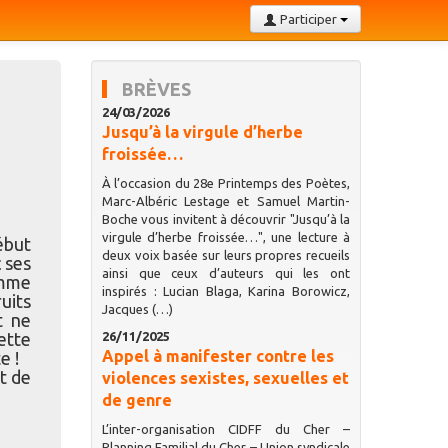
Participer
BRÈVES
24/03/2026
Jusqu’à la virgule d’herbe
froissée…
À l’occasion du 28e Printemps des Poètes,
Marc-Albéric Lestage et Samuel Martin-
Boche vous invitent à découvrir "Jusqu’à la
virgule d’herbe froissée…", une lecture à
début
deux voix basée sur leurs propres recueils
 ses
ainsi que ceux d’auteurs qui les ont
omme
inspirés : Lucian Blaga, Karina Borowicz,
ruits
Jacques (…)
t ne
26/11/2025
ette
Appel à manifester contre les
e !
t de
violences sexistes, sexuelles et
de genre
L’inter-organisation CIDFF du Cher –
Planning Familial du Cher – Union syndicale