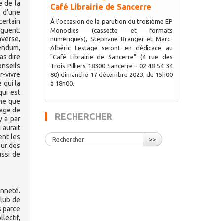
e de la
Café Librairie de Sancerre
s d’une
certain
À l’occasion de la parution du troisième EP
nguent.
Monodies (cassette et formats
nverse,
numériques), Stéphane Branger et Marc-
rendum,
Albéric Lestage seront en dédicace au
as dire
"Café Librairie de Sancerre" (4 rue des
onseils
Trois Pilliers 18300 Sancerre - 02 48 54 34
r-vivre
80) dimanche 17 décembre 2023, de 15h00
 qui la
à 18h00.
qui est
nne que
page de
RECHERCHER
y a par
 aurait
ent les
>>
our des
ussi de
enneté.
club de
s parce
llectif,