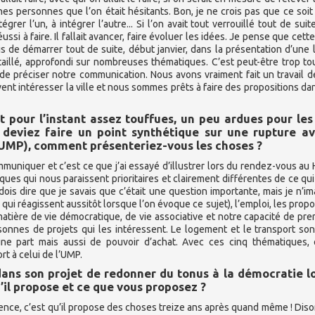
es personnes que l’on était hésitants. Bon, je ne crois pas que ce soit 
rer l’un, à intégrer l’autre... Si l’on avait tout verrouillé tout de suit
ssi à faire. Il fallait avancer, faire évoluer les idées. Je pense que cett
s de démarrer tout de suite, début janvier, dans la présentation d’une l
taillé, approfondi sur nombreuses thématiques. C’est peut-être trop to
de préciser notre communication. Nous avons vraiment fait un travail d
vent intéresser la ville et nous sommes prêts à faire des propositions da
 pour l’instant assez touffues, un peu ardues pour les
s deviez faire un point synthétique sur une rupture av
(UMP), comment présenteriez-vous les choses ?
mmuniquer et c’est ce que j’ai essayé d’illustrer lors du rendez-vous au 
s qui nous paraissent prioritaires et clairement différentes de ce qui
 dois dire que je savais que c’était une question importante, mais je n’im
qui réagissent aussitôt lorsque l’on évoque ce sujet), l’emploi, les propo
matière de vie démocratique, de vie associative et notre capacité de pre
sonnes de projets qui les intéressent. Le logement et le transport so
ne part mais aussi de pouvoir d’achat. Avec ces cinq thématiques,
rt à celui de l’UMP.
dans son projet de redonner du tonus à la démocratie lo
u’il propose et ce que vous proposez ?
ifférence, c’est qu’il propose des choses treize ans après quand même ! Dis