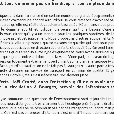
st tout de même pas un handicap si l’on se place dan
niquement dans l’annonce d’un certain nombre de grands équipements 
c’est vraiment une priorité aujourd’hui. Je vous remercie d’avoir été pa
ce, parce qu’elle est réelle et absolument assumée. Néanmoins, nous pr
le domaine sportif et ludique, on pense qu’il y a besoin d’une p
 vous diront qu’il y a un manque pour les pratiques sportives, de lo
ns notre projet cet équipement. Nous proposons d’autres équipements. 
if dans la ville. On propose quatre maisons de quartier qui vont nous pe
tiatives associatives en direction des enfants et des aînés... On peut faire
sais pas quoi ! C’est un autre type d’équipement. Nous avons aussi deux 
 qui signent notre ambition pour la ville. D’une part, au niveau du lo
 vers un logement extrêmement performant sur le plan énergétique (y 
ait aujourd’hui sauf qu’on ne le fait pas à Bourges !). D’autre part, à tra
rmette d’assurer un service de transport en commun de qualité. Et ça
pas « drôle », mais c’est nécessaire, socialement juste.
erts. Joël Crotté, dans l’entretien qu’il nous avait ac
ser la circulation à Bourges, prévoir des infrastructur
yse commune. Les questions de l’environnement sont aujourd’hui tout
ous nous distinguons très clairement de l’écologie prônée par la droite.
éfendu que cela ne se résoudrait pas par des transports collectifs mais 
 Ce n’est pas un procès d’intention, c’est une affirmation du maire sort