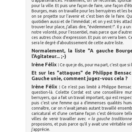
d’appartenances. Finalement, on se reconnaît spont
pour la ville. Et puis une façon de faire, une façon d’
Bourges, mais on travaille pour les berruyères et les ber
on se projette sur l’avenir et c’est bien de le faire. 
quotidien aussi et de l’immédiat ; et on y est très att
trouver leur place, j’allais dire, "évidemment !". Il y
notre volonté, pour l’essentiel, mais parce que d’autres
ces autres choix d’expression. Et puis on verra bien. Ce
sera le degré d’aboutissement de cette autre liste.
Normalement, la liste "A gauche Bourge
l’Agitateur... ;-)
Irène Félix :
Ce que je dis, pour ma part, c’est que si 
Et sur les "attaques" de Philippe Bensac 
Gauche unie, comment jugez-vous cela ?
Irène Félix :
Ce n’est pas limité à Philippe Bensac
question-là. Colette Cordat est une conseillère m
berruyers, qui a fait un travail important, qui est resp
puis c’est une femme qui a d’immenses qualités humai
connaître, car on n’avait jamais autant travaillé ensem
caricatural et d’une certaine façon c’est dérisoire tel
villes de venir travailler avec
« la gauche traditionnel
proposions, et puis parce qu’il y avait une véritable v
j’apprécie.