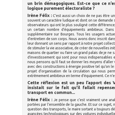
un brin démagogiques. Est-ce que ce n’e
logique purement électoraliste ?
Irène Félix :
C’est aussi un choix de ne pas être u
souvent un caractère ludique et dont on se demande si 
observateurs qui ont le plus souligné cette différen
un certain nombre d’équipements ambitieux. Dans 
supplémentaire sur Bourges. Tous les usagers actuels
d’entretien de son corps. Nous avons donc inscrit da
leur donnant un sens par rapport à notre projet collect
de stimuler la vie associative, de créer de nouvelles ini
maisons de quartier ou faire un grand palais de je ne 
d’investissement qui sont pour nous indispensables et
nous pensons qu’il faut se donner les moyens d’aller
avec des constructions à énergie positive tel qu’on le f
projet d’organisation de la circulation qui nous pe
extrêmement ambitieux en terme d’équipement. Ce n’est 
Cette réflexion est un peu l’apport des V
insistait sur le fait qu’il fallait repen
transport en commun...
Irène Félix :
Je pense que c’est vraiment une anal
portées par l’ensemble de la gauche. Et sur ce sujet, n
question des transports, le maire sortant a toujours d
avancées technologiques sur des voitures individuelles.