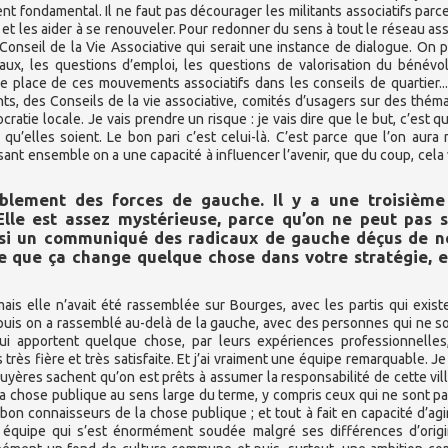
nt fondamental. Il ne faut pas décourager les militants associatifs parc
r et les aider à se renouveler. Pour redonner du sens à tout le réseau asso
Conseil de la Vie Associative qui serait une instance de dialogue. On p
ux, les questions d’emploi, les questions de valorisation du bénévol
e place de ces mouvements associatifs dans les conseils de quartier...
nts, des Conseils de la vie associative, comités d’usagers sur des thém
ratie locale. Je vais prendre un risque : je vais dire que le but, c’est qu’
qu’elles soient. Le bon pari c’est celui-là. C’est parce que l’on aura
issant ensemble on a une capacité à influencer l’avenir, que du coup, cela
blement des forces de gauche. Il y a une troisième 
Elle est assez mystérieuse, parce qu’on ne peut pas s
ssi un communiqué des radicaux de gauche déçus de n
-ce que ça change quelque chose dans votre stratégie, e
s elle n’avait été rassemblée sur Bourges, avec les partis qui exist
Et puis on a rassemblé au-delà de la gauche, avec des personnes qui ne s
i apportent quelque chose, par leurs expériences professionnelles,
 très fière et très satisfaite. Et j’ai vraiment une équipe remarquable. J
rruyères sachent qu’on est prêts à assumer la responsabilité de cette vil
la chose publique au sens large du terme, y compris ceux qui ne sont p
 bon connaisseurs de la chose publique ; et tout à fait en capacité d’agir
ne équipe qui s’est énormément soudée malgré ses différences d’orig