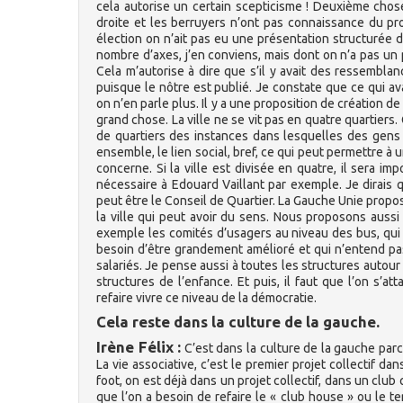
cela autorise un certain scepticisme ! Deuxième chos
droite et les berruyers n’ont pas connaissance du pr
élection on n’ait pas eu une présentation structurée d’
nombre d’axes, j’en conviens, mais dont on n’a pas un pr
Cela m’autorise à dire que s’il y avait des ressemblanc
puisque le nôtre est publié. Je constate que ce qui a
on n’en parle plus. Il y a une proposition de création de
grand chose. La ville ne se vit pas en quatre quartiers.
de quartiers des instances dans lesquelles des gens p
ensemble, le lien social, bref, ce qui peut permettre à 
concerne. Si la ville est divisée en quatre, il sera i
nécessaire à Edouard Vaillant par exemple. Je dirais
peut être le Conseil de Quartier. La Gauche Unie propo
la ville qui peut avoir du sens. Nous proposons aussi
exemple les comités d’usagers au niveau des bus, qui
besoin d’être grandement amélioré et qui n’entend pa
salariés. Je pense aussi à toutes les structures autour
structures de l’enfance. Et puis, il faut que l’on s’
refaire vivre ce niveau de la démocratie.
Cela reste dans la culture de la gauche.
Irène Félix :
C’est dans la culture de la gauche parce
La vie associative, c’est le premier projet collectif d
foot, on est déjà dans un projet collectif, dans un clu
que l’on a besoin de refaire le « club house » ou le terrai