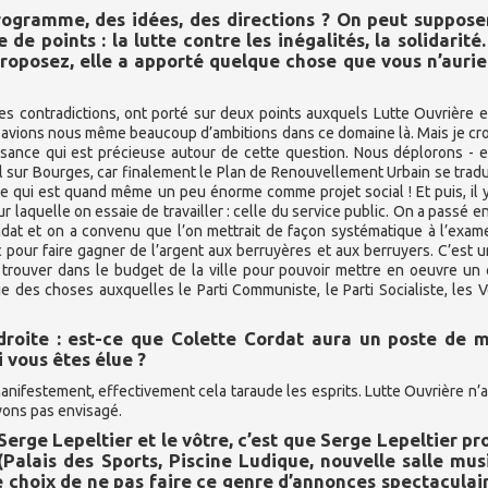
rogramme, des idées, des directions ? On peut suppose
e points : la lutte contre les inégalités, la solidarité
oposez, elle a apporté quelque chose que vous n’aurie
es contradictions, ont porté sur deux points auxquels Lutte Ouvrière e
s avions nous même beaucoup d’ambitions dans ce domaine là. Mais je croi
sance qui est précieuse autour de cette question. Nous déplorons - 
l sur Bourges, car finalement le Plan de Renouvellement Urbain se tradu
Ce qui est quand même un peu énorme comme projet social ! Et puis, il 
laquelle on essaie de travailler : celle du service public. On a passé e
dat et on a convenu que l’on mettrait de façon systématique à l’exa
c pour faire gagner de l’argent aux berruyères et aux berruyers. C’est 
rouver dans le budget de la ville pour pouvoir mettre en oeuvre un 
e des choses auxquelles le Parti Communiste, le Parti Socialiste, les V
droite : est-ce que Colette Cordat aura un poste de m
i vous êtes élue ?
manifestement, effectivement cela taraude les esprits. Lutte Ouvrière n’a
vons pas envisagé.
Serge Lepeltier et le vôtre, c’est que Serge Lepeltier p
Palais des Sports, Piscine Ludique, nouvelle salle mus
le choix de ne pas faire ce genre d’annonces spectaculai