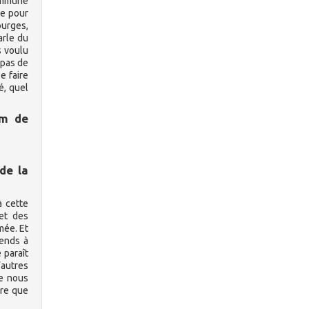
commune
le pour
ourges,
arle du
s voulu
 pas de
e faire
é, quel
um de
de la
à cette
et des
mée. Et
rends à
 paraît
’autres
ue nous
ire que