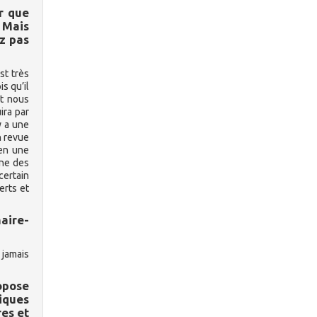
r que
. Mais
z pas
st très
s qu’il
et nous
ira par
y a une
n revue
men une
une des
certain
erts et
aire-
 jamais
ropose
iques
res et