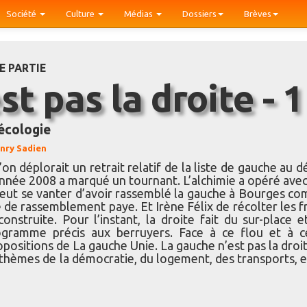
Société
Culture
Médias
Dossiers
Brèves
E PARTIE
st pas la droite - 1
écologie
nry Sadien
’on déplorait un retrait relatif de la liste de gauche au 
année 2008 a marqué un tournant. L’alchimie a opéré avec
ie peut se vanter d’avoir rassemblé la gauche à Bourges c
ie de rassemblement paye. Et Irène Félix de récolter les f
struite. Pour l’instant, la droite fait du sur-place e
gramme précis aux berruyers. Face à ce flou et à c
positions de La gauche Unie. La gauche n’est pas la droit
thèmes de la démocratie, du logement, des transports, e