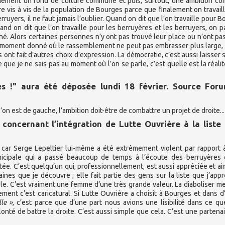
anément un fond de culture commune et puis, surtout, une ambition 
être vis à vis de la population de Bourges parce que finalement on travail
ruyers, il ne faut jamais l’oublier. Quand on dit que l’on travaille pour B
Quand on dit que l’on travaille pour les berruyères et les berruyers, on p
aché. Alors certaines personnes n’y ont pas trouvé leur place ou n’ont pa
 a un moment donné où le rassemblement ne peut pas embrasser plus large,
 ont fait d’autres choix d’expression. La démocratie, c’est aussi laisser s
 que je ne sais pas au moment où l’on se parle, c’est quelle est la réalit
s !" aura été déposée lundi 18 février. Source For
l’on est de gauche, l’ambition doit-être de combattre un projet de droite...
concernant l’intégration de Lutte Ouvrière à la liste 
 car Serge Lepeltier lui-même a été extrêmement violent par rapport 
unicipale qui a passé beaucoup de temps à l’écoute des berruyères 
ectée. C’est quelqu’un qui, professionnellement, est aussi appréciée et ai
nes que je découvre ; elle fait partie des gens sur la liste que j’app
ble. C’est vraiment une femme d’une très grande valeur. La diaboliser me
lement c’est caricatural. Si Lutte Ouvrière a choisit à Bourges et dans d
le »
, c’est parce que d’une part nous avions une lisibilité dans ce q
olonté de battre la droite. C’est aussi simple que cela. C’est une partena