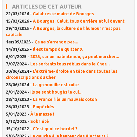
ARTICLES DE CET AUTEUR
22/03/2026 -
Galut reste maire de Bourges
15/03/2026 -
À Bourges, Galut, tous derrière et lui devant
29/12/2025 -
À Bourges, la culture de l’humour n’est pas
capitale
1er/09/2025 -
Ça ne s’arrange pas...
14/01/2025 -
Il est temps de quitter X
6/01/2025 -
2025, sur un malentendu, ça peut marcher...
7/07/2024 -
Les sortants tous réélus dans le Cher...
30/06/2024 -
L’extrême-droite en tête dans toutes les
circonscriptions du Cher
28/06/2024 -
La grenouille est cuite
2/01/2024 -
Ils se sont bougés le cul...
28/12/2023 -
La France file un mauvais coton
26/03/2023 -
Empêchés
5/01/2023 -
À la masse !
5/12/2022 -
Sobriété
15/10/2022 -
C’est quoi ce bordel ?
9/05/2022 -
La gauche à la hauteur des électeurs ?