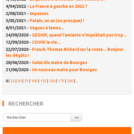
4/04/2022 -
La France à gauche en 2022 ?
2/08/2021 -
Impasses
3/05/2021 -
Putain, un an (ou presque) !
8/01/2021 -
Vagues à lames...
24/09/2020 -
GEDHIF, quand l’amiante n’inquiétait pas trop...
12/09/2020 -
COVID la vie...
22/07/2020 -
Franck-Thomas Richard sur la route... Bonjour
les dégâts !
28/06/2020 -
Galut élu maire de Bourges
21/06/2020 -
Un nouveau maire pour Bourges
0
|
25
|
50
|
75
|
100
|
125
|
150
|
175
|
200
|
...
RECHERCHER
>>