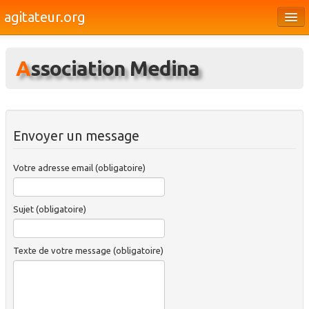
agitateur.org
Éditoriaux
Association Medina
Bourges & le Cher
Société
Culture
Envoyer un message
Médias
Votre adresse email (obligatoire)
Dossiers
Brèves
Sujet (obligatoire)
Texte de votre message (obligatoire)