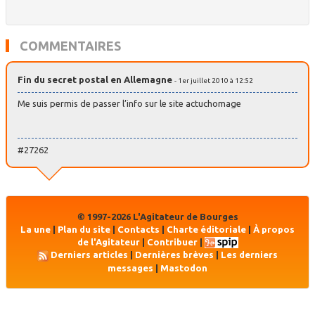
COMMENTAIRES
Fin du secret postal en Allemagne
- 1er juillet 2010 à 12:52
Me suis permis de passer l’info sur le site actuchomage
#27262
© 1997-2026 L'Agitateur de Bourges
La une
|
Plan du site
|
Contacts
|
Charte éditoriale
|
À propos
de l'Agitateur
|
Contribuer
|
Derniers articles
|
Dernières brèves
|
Les derniers
messages
|
Mastodon