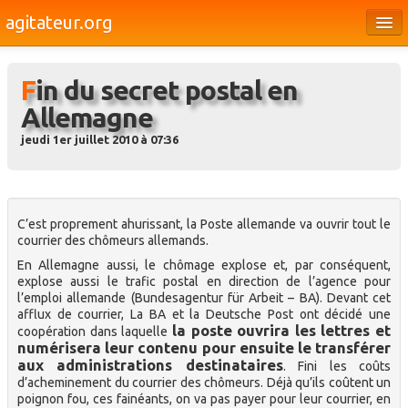
agitateur.org
Éditoriaux
Fin du secret postal en
Bourges & le Cher
Allemagne
Société
jeudi 1er juillet 2010 à 07:36
Culture
Médias
C’est proprement ahurissant, la Poste allemande va ouvrir tout le
Dossiers
courrier des chômeurs allemands.
En Allemagne aussi, le chômage explose et, par conséquent,
Brèves
explose aussi le trafic postal en direction de l’agence pour
l’emploi allemande (Bundesagentur für Arbeit – BA). Devant cet
afflux de courrier, La BA et la Deutsche Post ont décidé une
la poste ouvrira les lettres et
coopération dans laquelle
numérisera leur contenu pour ensuite le transférer
aux administrations destinataires
. Fini les coûts
d’acheminement du courrier des chômeurs. Déjà qu’ils coûtent un
poignon fou, ces fainéants, on va pas payer pour leur courrier, en