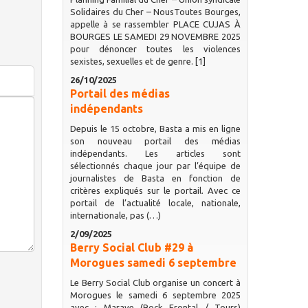
Solidaires du Cher – NousToutes Bourges,
appelle à se rassembler PLACE CUJAS À
BOURGES LE SAMEDI 29 NOVEMBRE 2025
pour dénoncer toutes les violences
sexistes, sexuelles et de genre. [1]
26/10/2025
Portail des médias
indépendants
Depuis le 15 octobre, Basta a mis en ligne
son nouveau portail des médias
indépendants. Les articles sont
sélectionnés chaque jour par l’équipe de
journalistes de Basta en fonction de
critères expliqués sur le portail. Avec ce
portail de l’actualité locale, nationale,
internationale, pas (…)
2/09/2025
Berry Social Club #29 à
Morogues samedi 6 septembre
Le Berry Social Club organise un concert à
Morogues le samedi 6 septembre 2025
avec : Marave (Rock Frontal / Tours)