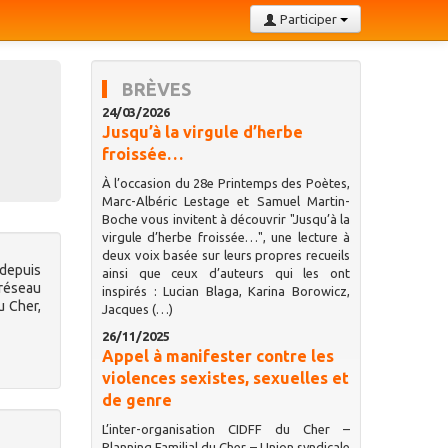
Participer
BRÈVES
24/03/2026
Jusqu’à la virgule d’herbe
froissée…
À l’occasion du 28e Printemps des Poètes,
Marc-Albéric Lestage et Samuel Martin-
Boche vous invitent à découvrir "Jusqu’à la
virgule d’herbe froissée…", une lecture à
deux voix basée sur leurs propres recueils
 depuis
ainsi que ceux d’auteurs qui les ont
réseau
inspirés : Lucian Blaga, Karina Borowicz,
u Cher,
Jacques (…)
26/11/2025
Appel à manifester contre les
violences sexistes, sexuelles et
de genre
L’inter-organisation CIDFF du Cher –
Planning Familial du Cher – Union syndicale