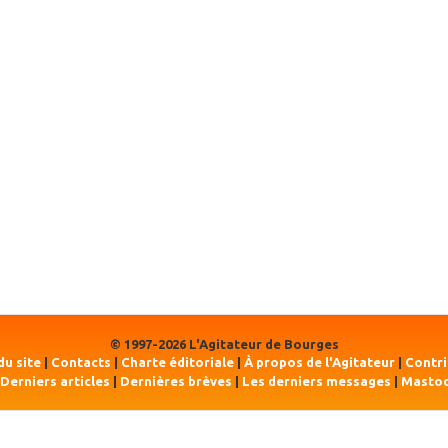
© 1997-2026 L'Agitateur de Bourges
du site
|
Contacts
|
Charte éditoriale
|
À propos de l'Agitateur
|
Contr
Derniers articles
|
Dernières brèves
|
Les derniers messages
|
Masto