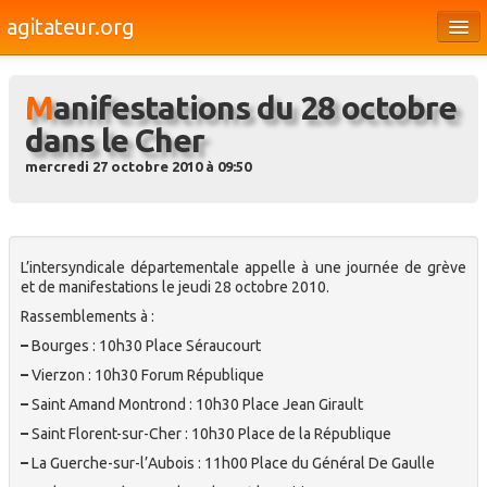
agitateur.org
Éditoriaux
Manifestations du 28 octobre
Bourges & le Cher
dans le Cher
Société
mercredi 27 octobre 2010 à 09:50
Culture
Médias
L’intersyndicale départementale appelle à une journée de grève
Dossiers
et de manifestations le jeudi 28 octobre 2010.
Rassemblements à :
Brèves
–
Bourges : 10h30 Place Séraucourt
–
Vierzon : 10h30 Forum République
–
Saint Amand Montrond : 10h30 Place Jean Girault
–
Saint Florent-sur-Cher : 10h30 Place de la République
–
La Guerche-sur-l’Aubois : 11h00 Place du Général De Gaulle