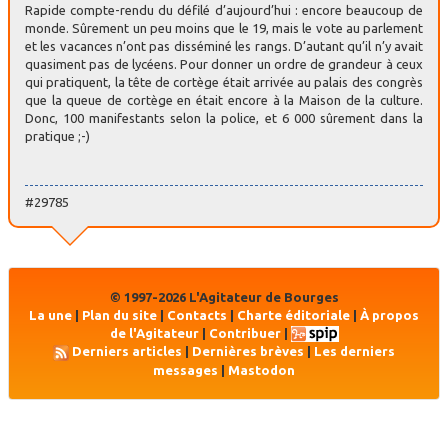
Rapide compte-rendu du défilé d’aujourd’hui : encore beaucoup de
monde. Sûrement un peu moins que le 19, mais le vote au parlement
et les vacances n’ont pas disséminé les rangs. D’autant qu’il n’y avait
quasiment pas de lycéens. Pour donner un ordre de grandeur à ceux
qui pratiquent, la tête de cortège était arrivée au palais des congrès
que la queue de cortège en était encore à la Maison de la culture.
Donc, 100 manifestants selon la police, et 6 000 sûrement dans la
pratique ;-)
#29785
© 1997-2026 L'Agitateur de Bourges
La une
|
Plan du site
|
Contacts
|
Charte éditoriale
|
À propos
de l'Agitateur
|
Contribuer
|
Derniers articles
|
Dernières brèves
|
Les derniers
messages
|
Mastodon