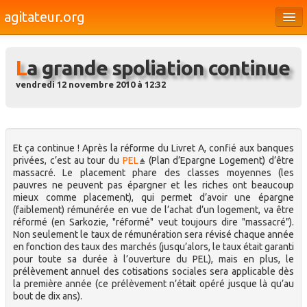
agitateur.org
Éditoriaux
La grande spoliation continue
Bourges & le Cher
vendredi 12 novembre 2010 à 12:32
Société
Culture
Médias
Et ça continue ! Après la réforme du Livret A, confié aux banques
privées, c’est au tour du
PEL
(Plan d’Epargne Logement) d’être
massacré. Le placement phare des classes moyennes (les
Dossiers
pauvres ne peuvent pas épargner et les riches ont beaucoup
mieux comme placement), qui permet d’avoir une épargne
Brèves
(faiblement) rémunérée en vue de l’achat d’un logement, va être
réformé (en Sarkozie, "réformé" veut toujours dire "massacré").
Non seulement le taux de rémunération sera révisé chaque année
en fonction des taux des marchés (jusqu’alors, le taux était garanti
pour toute sa durée à l’ouverture du PEL), mais en plus, le
prélèvement annuel des cotisations sociales sera applicable dès
la première année (ce prélèvement n’était opéré jusque là qu’au
bout de dix ans).