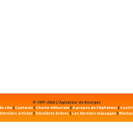
© 1997-2026 L'Agitateur de Bourges
du site
|
Contacts
|
Charte éditoriale
|
À propos de l'Agitateur
|
Contr
Derniers articles
|
Dernières brèves
|
Les derniers messages
|
Masto