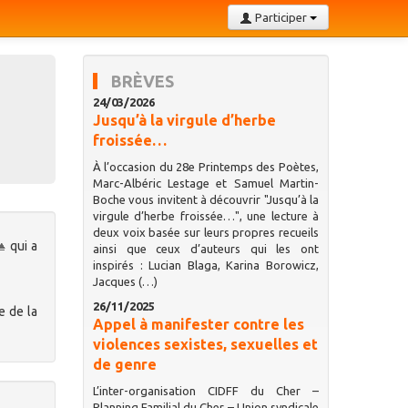
Participer
BRÈVES
24/03/2026
Jusqu’à la virgule d’herbe
froissée…
À l’occasion du 28e Printemps des Poètes,
Marc-Albéric Lestage et Samuel Martin-
Boche vous invitent à découvrir "Jusqu’à la
virgule d’herbe froissée…", une lecture à
deux voix basée sur leurs propres recueils
qui a
ainsi que ceux d’auteurs qui les ont
inspirés : Lucian Blaga, Karina Borowicz,
Jacques (…)
26/11/2025
e de la
Appel à manifester contre les
violences sexistes, sexuelles et
de genre
L’inter-organisation CIDFF du Cher –
Planning Familial du Cher – Union syndicale