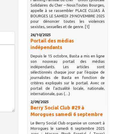
Solidaires du Cher – NousToutes Bourges,
appelle à se rassembler PLACE CUJAS À
BOURGES LE SAMEDI 29 NOVEMBRE 2025
pour dénoncer toutes les violences
sexistes, sexuelles et de genre. [1]
26/10/2025
Portail des médias
indépendants
Depuis le 15 octobre, Basta a mis en ligne
son nouveau portail des médias
indépendants. Les articles sont
sélectionnés chaque jour par l’équipe de
journalistes de Basta en fonction de
critères expliqués sur le portail. Avec ce
portail de l’actualité locale, nationale,
internationale, pas (…)
2/09/2025
Berry Social Club #29 à
Morogues samedi 6 septembre
Le Berry Social Club organise un concert à
Morogues le samedi 6 septembre 2025
avec : Marave (Rock Frontal / Tours)