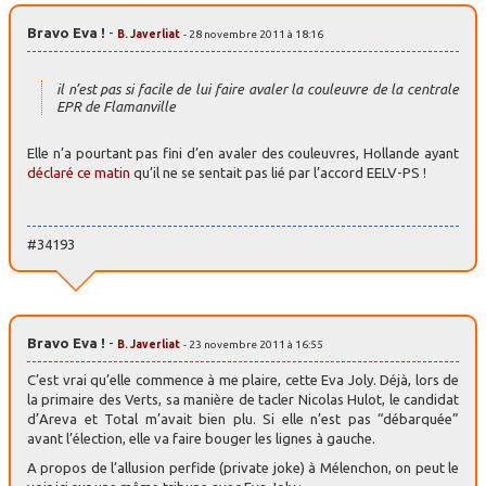
Bravo Eva !
-
B. Javerliat
- 28 novembre 2011 à 18:16
il n’est pas si facile de lui faire avaler la couleuvre de la centrale
EPR de Flamanville
Elle n’a pourtant pas fini d’en avaler des couleuvres, Hollande ayant
déclaré ce matin
qu’il ne se sentait pas lié par l’accord EELV-PS !
#34193
Bravo Eva !
-
B. Javerliat
- 23 novembre 2011 à 16:55
C’est vrai qu’elle commence à me plaire, cette Eva Joly. Déjà, lors de
la primaire des Verts, sa manière de tacler Nicolas Hulot, le candidat
d’Areva et Total m’avait bien plu. Si elle n’est pas “débarquée”
avant l’élection, elle va faire bouger les lignes à gauche.
A propos de l’allusion perfide (private joke) à Mélenchon, on peut le