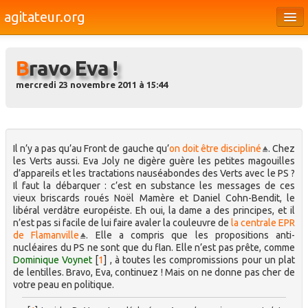
agitateur.org
Éditoriaux
Bravo Eva !
Bourges & le Cher
mercredi 23 novembre 2011 à 15:44
Société
Culture
Médias
Il n’y a pas qu’au Front de gauche qu’
on doit être discipliné
. Chez
les Verts aussi. Eva Joly ne digère guère les petites magouilles
d’appareils et les tractations nauséabondes des Verts avec le PS ?
Dossiers
Il faut la débarquer : c’est en substance les messages de ces
vieux briscards roués Noël Mamère et Daniel Cohn-Bendit, le
Brèves
libéral verdâtre européiste. Eh oui, la dame a des principes, et il
n’est pas si facile de lui faire avaler la couleuvre de
la centrale EPR
de Flamanville
. Elle a compris que les propositions anti-
nucléaires du PS ne sont que du flan. Elle n’est pas prête, comme
Dominique Voynet
[
1
]
, à toutes les compromissions pour un plat
de lentilles. Bravo, Eva, continuez ! Mais on ne donne pas cher de
votre peau en politique.