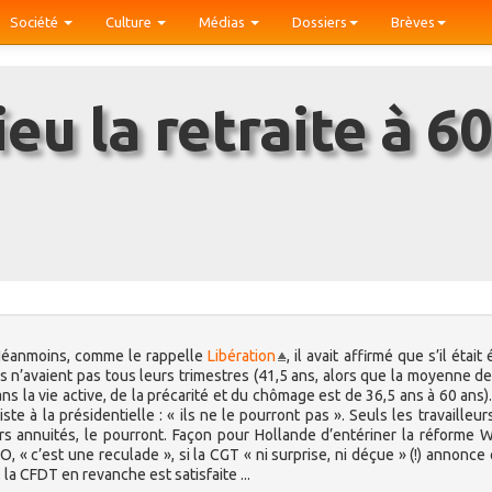
Société
Culture
Médias
Dossiers
Brèves
t. Néanmoins, comme le rappelle
Libération
, il avait affirmé que s’il était 
ils n’avaient pas tous leurs trimestres (41,5 ans, alors que la moyenne d
ns la vie active, de la précarité et du chômage est de 36,5 ans à 60 ans).
te à la présidentielle : « ils ne le pourront pas ». Seuls les travailleur
rs annuités, le pourront. Façon pour Hollande d’entériner la réforme 
 FO, « c’est une reculade », si la CGT « ni surprise, ni déçue » (!) annonce
, la CFDT en revanche est satisfaite ...