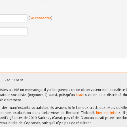
[
Se connecter
]
mbre 2011 à 09:55
listes ait été un mensonge, il y a longtemps qu’un observateur non socialiste l
vateur socialiste (oxymore ?) aussi, puisqu’un
tract
qu’on lui a distribué du
it clairement.
des manifestants socialistes, ils avaient lu le fameux tract, eux. Mais qu’elle
ver une explication dans l’interview de Bernard Thibault
hier sur Inter
. Il
 manifs géantes de 2010 Sarkozy n’avait pas cédé. D’aucun aurait pu en conclu
enu inutile de s’opposer, puisqu’il n’y a pas de résultat !