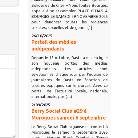
Solidaires du Cher – NousToutes Bourges,
appelle à se rassembler PLACE CUJAS À
BOURGES LE SAMEDI 29 NOVEMBRE 2025
pour dénoncer toutes les violences
sexistes, sexuelles et de genre. [1]
26/10/2025
Portail des médias
indépendants
Depuis le 15 octobre, Basta a mis en ligne
son nouveau portail des médias
indépendants. Les articles sont
sélectionnés chaque jour par l’équipe de
journalistes de Basta en fonction de
critères expliqués sur le portail. Avec ce
portail de l’actualité locale, nationale,
internationale, pas (…)
2/09/2025
Berry Social Club #29 à
Morogues samedi 6 septembre
Le Berry Social Club organise un concert à
Morogues le samedi 6 septembre 2025
avec : Marave (Rock Frontal / Tours)