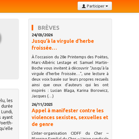
Participer
BRÈVES
24/03/2026
Jusqu’à la virgule d’herbe
froissée…
À l’occasion du 28e Printemps des Poètes,
Marc-Albéric Lestage et Samuel Martin-
Boche vous invitent à découvrir "Jusqu’à la
virgule d’herbe froissée…", une lecture à
deux voix basée sur leurs propres recueils
ainsi que ceux d’auteurs qui les ont
inspirés : Lucian Blaga, Karina Borowicz,
Jacques (…)
élu, les
26/11/2025
e durée
Appel à manifester contre les
 Lundi,
violences sexistes, sexuelles et
s ayant
Woerth-
de genre
 qu’elle
L’inter-organisation CIDFF du Cher –
Planning Familial du Cher – Union syndicale