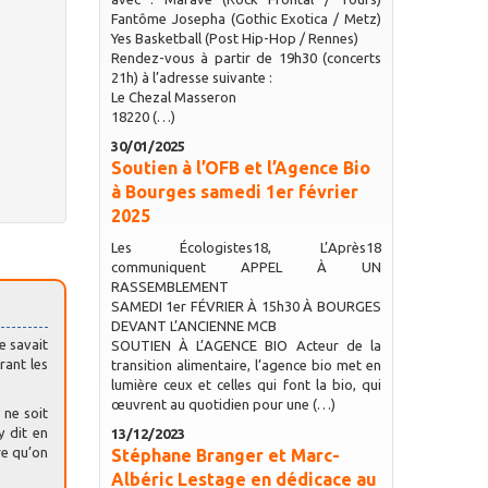
Fantôme Josepha (Gothic Exotica / Metz)
Yes Basketball (Post Hip-Hop / Rennes)
Rendez-vous à partir de 19h30 (concerts
21h) à l’adresse suivante :
Le Chezal Masseron
18220 (…)
30/01/2025
Soutien à l’OFB et l’Agence Bio
à Bourges samedi 1er février
2025
Les Écologistes18, L’Après18
communiquent APPEL À UN
RASSEMBLEMENT
SAMEDI 1er FÉVRIER À 15h30 À BOURGES
DEVANT L’ANCIENNE MCB
e savait
SOUTIEN À L’AGENCE BIO Acteur de la
rant les
transition alimentaire, l’agence bio met en
lumière ceux et celles qui font la bio, qui
œuvrent au quotidien pour une (…)
 ne soit
 y dit en
13/12/2023
re qu’on
Stéphane Branger et Marc-
Albéric Lestage en dédicace au