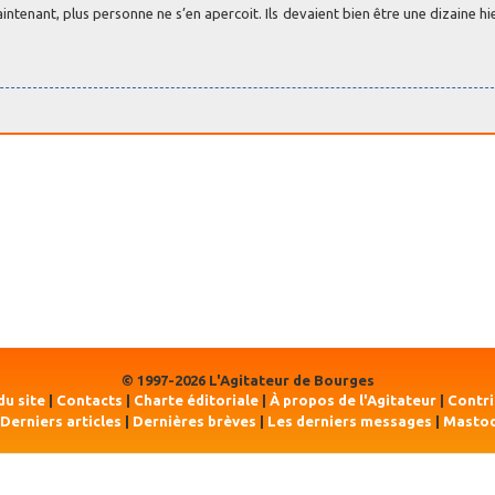
intenant, plus personne ne s’en apercoit. Ils devaient bien être une dizaine hie
© 1997-2026 L'Agitateur de Bourges
du site
|
Contacts
|
Charte éditoriale
|
À propos de l'Agitateur
|
Contr
Derniers articles
|
Dernières brèves
|
Les derniers messages
|
Masto