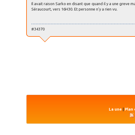
Il avait raison Sarko en disant que quand il y a une greve ma
Séraucourt, vers 16H30. Et personne n’y a rien vu.
#34370
La une
|
Plan 