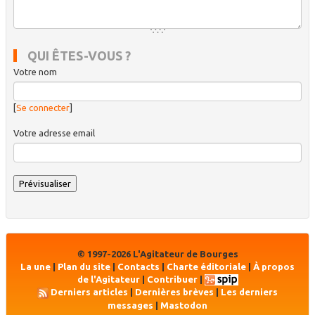
QUI ÊTES-VOUS ?
Votre nom
[
Se connecter
]
Votre adresse email
© 1997-2026 L'Agitateur de Bourges
La une
|
Plan du site
|
Contacts
|
Charte éditoriale
|
À propos
de l'Agitateur
|
Contribuer
|
Derniers articles
|
Dernières brèves
|
Les derniers
messages
|
Mastodon