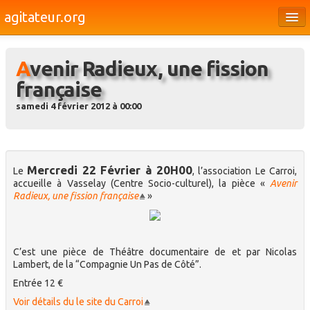
agitateur.org
Éditoriaux
Avenir Radieux, une fission
Bourges & le Cher
française
Société
samedi 4 février 2012 à 00:00
Culture
Médias
Mercredi 22 Février à 20H00
Le
, l’association Le Carroi,
Dossiers
accueille à Vasselay (Centre Socio-culturel), la pièce «
Avenir
Radieux, une fission française
»
Brèves
C’est une pièce de Théâtre documentaire de et par Nicolas
Lambert, de la “Compagnie Un Pas de Côté”.
Entrée 12 €
Voir détails du le site du Carroi