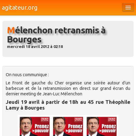
agitateur.org
Éditoriaux
Mélenchon retransmis à
Bourges & le Cher
Bourges
Société
mercredi 18 avril 2012 à 02:18
Culture
Médias
On nous communique :
Dossiers
Le Front de gauche du Cher organise une soirée autour d’un
barbecue et de la retransmission en direct sur grand écran du
Brèves
dernier meeting de Jean-Luc Mélenchon
Jeudi 19 avril à partir de 18h au 45 rue Théophile
Lamy à Bourges