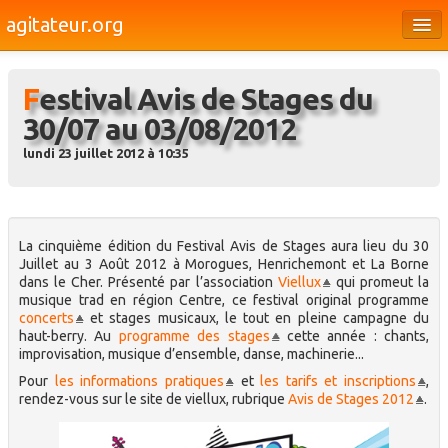
agitateur.org
Éditoriaux
Festival Avis de Stages du
Bourges & le Cher
30/07 au 03/08/2012
Société
lundi 23 juillet 2012 à 10:35
Culture
Médias
La cinquième édition du Festival Avis de Stages aura lieu du 30
Dossiers
Juillet au 3 Août 2012 à Morogues, Henrichemont et La Borne
dans le Cher. Présenté par l’association
Viellux
qui promeut la
Brèves
musique trad en région Centre, ce festival original programme
concerts
et stages musicaux, le tout en pleine campagne du
haut-berry. Au
programme des stages
cette année : chants,
improvisation, musique d’ensemble, danse, machinerie...
Pour
les informations pratiques
et
les tarifs et inscriptions
,
rendez-vous sur le site de viellux, rubrique
Avis de Stages 2012
.