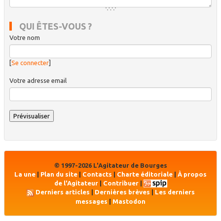
QUI ÊTES-VOUS ?
Votre nom
[
Se connecter
]
Votre adresse email
© 1997-2026 L'Agitateur de Bourges
La une
|
Plan du site
|
Contacts
|
Charte éditoriale
|
À propos
de l'Agitateur
|
Contribuer
|
Derniers articles
|
Dernières brèves
|
Les derniers
messages
|
Mastodon