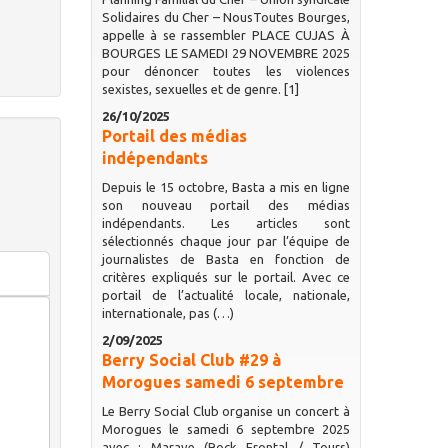
Solidaires du Cher – NousToutes Bourges,
appelle à se rassembler PLACE CUJAS À
BOURGES LE SAMEDI 29 NOVEMBRE 2025
pour dénoncer toutes les violences
sexistes, sexuelles et de genre. [1]
26/10/2025
Portail des médias
indépendants
Depuis le 15 octobre, Basta a mis en ligne
son nouveau portail des médias
indépendants. Les articles sont
sélectionnés chaque jour par l’équipe de
journalistes de Basta en fonction de
critères expliqués sur le portail. Avec ce
portail de l’actualité locale, nationale,
internationale, pas (…)
2/09/2025
Berry Social Club #29 à
Morogues samedi 6 septembre
Le Berry Social Club organise un concert à
Morogues le samedi 6 septembre 2025
avec : Marave (Rock Frontal / Tours)