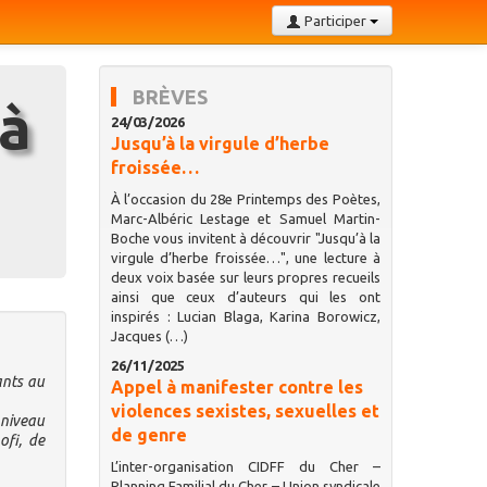
Participer
BRÈVES
24/03/2026
Jusqu’à la virgule d’herbe
froissée…
À l’occasion du 28e Printemps des Poètes,
Marc-Albéric Lestage et Samuel Martin-
Boche vous invitent à découvrir "Jusqu’à la
virgule d’herbe froissée…", une lecture à
deux voix basée sur leurs propres recueils
ainsi que ceux d’auteurs qui les ont
inspirés : Lucian Blaga, Karina Borowicz,
Jacques (…)
26/11/2025
ants au
Appel à manifester contre les
violences sexistes, sexuelles et
 niveau
de genre
ofi, de
L’inter-organisation CIDFF du Cher –
Planning Familial du Cher – Union syndicale