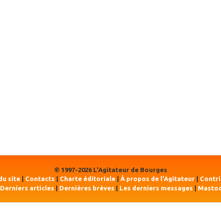
© 1997-2026 L'Agitateur de Bourges
du site
|
Contacts
|
Charte éditoriale
|
À propos de l'Agitateur
|
Contr
Derniers articles
|
Dernières brèves
|
Les derniers messages
|
Masto