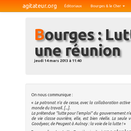
agitateur.org
Éditoriaux
Bourges & le Cher
Bourges : Lutte Ouvrière invite à
une réunion
jeudi 14 mars 2013 à 11:40
On nous communique :
«
Le patronat n’a de cesse, avec la collaboration activ
monde du travail. [...].
La prétendue "lutte pour l’emploi" du gouvernement n’e
de vie classe ouvrière, elle, est bien réelle. La seule 
Goodyear, de Peugeot à Aulnay : la voie de la lutte !
»