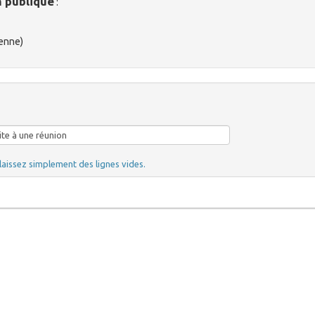
n publique
:
yenne)
laissez simplement des lignes vides.