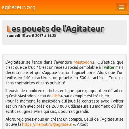
agitateur.org
Éditoriaux
Les pouets de l’Agitateur
Bourges & le Cher
samedi 15 avril 2017 à 16:23
Société
Culture
Médias
L’Agitateur se lance dans l’aventure
Mastodon
. Qu’est-ce que
c’est que ce truc ? C’est un réseau social semblable à
Twitter
mais
décentralisé et qui s’appuie sur un logiciel libre. Alors que l’on
Dossiers
twitte en 140 caractères, on pouete en 500 caractères. Tout ça,
sans contraintes et sans publicité.
Brèves
Il existe de nombreux articles en ligne qui expliquent en détail ce
qu’est Mastodon, celui de
Libé
par exemple est très bien.
Pour le moment, le mastodon qui joue le contraste avec Twitter
est un nain avec près de 260 000 utilisateurs au moment où l’on
écrit ces lignes. Mais qui sait, il pourrait grandir.
Alors, rejoignez-nous en créant un compte. Celui de l’Agitateur se
trouve là
https://mamot.fr/@agitateur
. À toot !