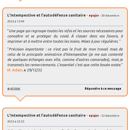
L’Intempestive et l’autodéfense sanitaire
-
epujsv
- 29 décembre
2022 à 12:49
"
Une page qui regroupe toutes les infos et les sources nécessaires pour
connaître et se protéger du covid. À classer dans vos favoris, à
imprimer et à mettre entre toutes les mains. Mises à jour régulières
. "
"
Précision importante : ce n’est pas le fruit de mon travail mais de
celui de la principale animatrice d’Intempestive (je me suis contenté
de quelques échanges avec elle, comme d’autres camarades), mais je
transmets les remerciements. L’essentiel c’est que cette bouée existe
."
M. Adam,
29/12/22
#45006
Répondre à ce message
L’Intempestive et l’autodéfense sanitaire
-
epujsv
- 22 décembre
2022 à 23:25