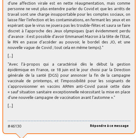
d’une affection virale est en nette réaugmentation, mais comme
personne ne veut plus entendre parler du Covid et que les arrêts de
travail sont une charge insupportable pour les comptes sociaux, on
laisse filer l’infection et les contaminations, en fermant les yeux et en
espérant que le virus ne jouera pas les trouble-fêtes et saura se faire
discret à l’approche des Jeux olympiques (pari évidemment perdu
d’avance : il est possible d’avoir Emmanuel Macron à la tête de l’Etat,
le RN en passe d’accéder au pouvoir, le bordel des JO, et une
nouvelle vague de Covid ; tout cela en même temps)."
[...]
"Avec l’à-propos qui a caractérisé dès le début la gestion
épidémique en France, ce 18 juin est le jour choisi par la Direction
générale de la santé (DGS) pour annoncer la fin de la campagne
vaccinale de printemps, et l’impossibilité pour les soignants de
s’approvisionner en vaccins ARNm anti-Covid passé cette date
« sauf situation sanitaire exceptionnelle nécessitant la mise en place
d’une nouvelle campagne de vaccination avant l’automne »."
[...]
#46130
Répondre à ce message