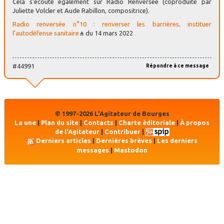
Cela s’écoute également sur Radio Renversée (coproduite par
Juliette Volcler et Aude Rabillon, compositrice).
Radio renversée n°10 : renverser les barrières, instituer
l’autodéfense sanitaire
du 14 mars 2022
#44991
Répondre à ce message
© 1997-2026 L'Agitateur de Bourges
La une
|
Plan du site
|
Contacts
|
Charte éditoriale
|
À propos
de l'Agitateur
|
Contribuer
|
Derniers articles
|
Dernières brèves
|
Les derniers
messages
|
Mastodon