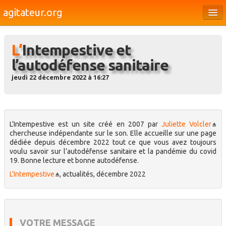
agitateur.org
Éditoriaux
L’Intempestive et
Bourges & le Cher
l’autodéfense sanitaire
Société
jeudi 22 décembre 2022 à 16:27
Culture
Médias
L’Intempestive est un site créé en 2007 par
Juliette Volcler
Dossiers
chercheuse indépendante sur le son. Elle accueille sur une page
dédiée depuis décembre 2022 tout ce que vous avez toujours
Brèves
voulu savoir sur l’autodéfense sanitaire et la pandémie du covid
19. Bonne lecture et bonne autodéfense.
L’Intempestive
, actualités, décembre 2022
VOTRE MESSAGE