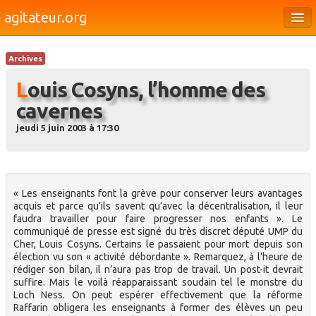
agitateur.org
Éditoriaux
Archives
Bourges & le Cher
Louis Cosyns, l’homme des
Société
cavernes
Culture
jeudi 5 juin 2003 à 17:30
Médias
Dossiers
« Les enseignants font la grève pour conserver leurs avantages
Brèves
acquis et parce qu’ils savent qu’avec la décentralisation, il leur
faudra travailler pour faire progresser nos enfants ». Le
communiqué de presse est signé du très discret député UMP du
Cher, Louis Cosyns. Certains le passaient pour mort depuis son
élection vu son « activité débordante ». Remarquez, à l’heure de
rédiger son bilan, il n’aura pas trop de travail. Un post-it devrait
suffire. Mais le voilà réapparaissant soudain tel le monstre du
Loch Ness. On peut espérer effectivement que la réforme
Raffarin obligera les enseignants à former des élèves un peu