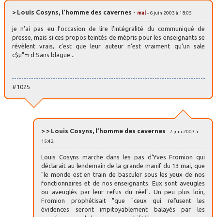
> Louis Cosyns, l’homme des cavernes
-
mal
- 6 juin 2003 à 18:05
je n’ai pas eu l’occasion de lire l’intégralité du communiqué de
presse, mais si ces propos teintés de mépris pour les enseignants se
révèlent vrais, c’est que leur auteur n’est vraiment qu’un sale
c$µ"=rd Sans blague...
#1025
> > Louis Cosyns, l’homme des cavernes
- 7 juin 2003 à
15:42
Louis Cosyns marche dans les pas d’Yves Fromion qui
déclarait au lendemain de la grande manif du 13 mai, que
"le monde est en train de basculer sous les yeux de nos
fonctionnaires et de nos enseignants. Eux sont aveugles
ou aveuglés par leur refus du réel". Un peu plus loin,
Fromion prophétisait "que "ceux qui refusent les
évidences seront impitoyablement balayés par les