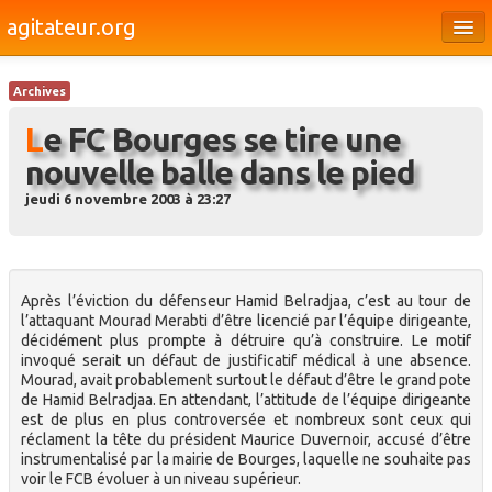
agitateur.org
Éditoriaux
Archives
Bourges & le Cher
Le FC Bourges se tire une
Société
nouvelle balle dans le pied
Culture
jeudi 6 novembre 2003 à 23:27
Médias
Dossiers
Après l’éviction du défenseur Hamid Belradjaa, c’est au tour de
Brèves
l’attaquant Mourad Merabti d’être licencié par l’équipe dirigeante,
décidément plus prompte à détruire qu’à construire. Le motif
invoqué serait un défaut de justificatif médical à une absence.
Mourad, avait probablement surtout le défaut d’être le grand pote
de Hamid Belradjaa. En attendant, l’attitude de l’équipe dirigeante
est de plus en plus controversée et nombreux sont ceux qui
réclament la tête du président Maurice Duvernoir, accusé d’être
instrumentalisé par la mairie de Bourges, laquelle ne souhaite pas
voir le FCB évoluer à un niveau supérieur.