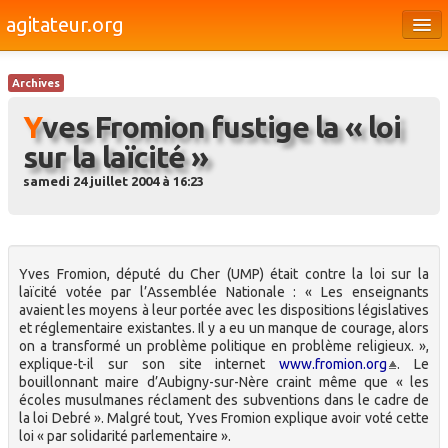
agitateur.org
Éditoriaux
Archives
Bourges & le Cher
Yves Fromion fustige la « loi
Société
sur la laïcité »
Culture
samedi 24 juillet 2004 à 16:23
Médias
Dossiers
Yves Fromion, député du Cher (UMP) était contre la loi sur la
Brèves
laïcité votée par l’Assemblée Nationale : « Les enseignants
avaient les moyens à leur portée avec les dispositions législatives
et réglementaire existantes. Il y a eu un manque de courage, alors
on a transformé un problème politique en problème religieux. »,
explique-t-il sur son site internet
www.fromion.org
. Le
bouillonnant maire d’Aubigny-sur-Nère craint même que « les
écoles musulmanes réclament des subventions dans le cadre de
la loi Debré ». Malgré tout, Yves Fromion explique avoir voté cette
loi « par solidarité parlementaire ».