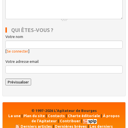
QUI ÊTES-VOUS ?
Votre nom
[
Se connecter
]
Votre adresse email
© 1997-2026 L'Agitateur de Bourges
La une
|
Plan du site
|
Contacts
|
Charte éditoriale
|
À propos
de l'Agitateur
|
Contribuer
|
Derniers articles
|
Dernières brèves
|
Les derniers